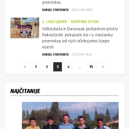
prvenstvu
DANIJEL STAREŠINČIĆ
03.02.2025. 08:53
2. LIGA SJEVER - SKUPINA ISTOK
Odbojkašice Daruvara pobjedom protiv
Pakračanki pokazale da i u nastavku
prvenstva od njih očekujemo lijepe
vijesti
DANIJEL STAREŠINČIĆ
25.01.2025. 18:25
1
2
3
4
…
15
NAJČITANIJE