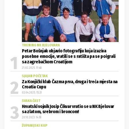
TRENING NK BJELOVARA
Petar Bošnjak objavio fotografiju koja izaziva
posebne emocije, vratili se s ratišta pa se poigrali
sa zagrebačkom Croatijom
21.02.2025. 11:48
SJAJAN POČETAK
Za Konjički klub Čazma prva, druga i treća mjesta na
Croatia Cupu
03.04.2025. 15:31
SVAKA ČAST
Hrvatski vojnik Josip Čikvar vratio se u NK Bjelovar
sa zlatom, srebrom i broncom!
20.10.2023. 14:18
ŽUPANIJSKI KUP