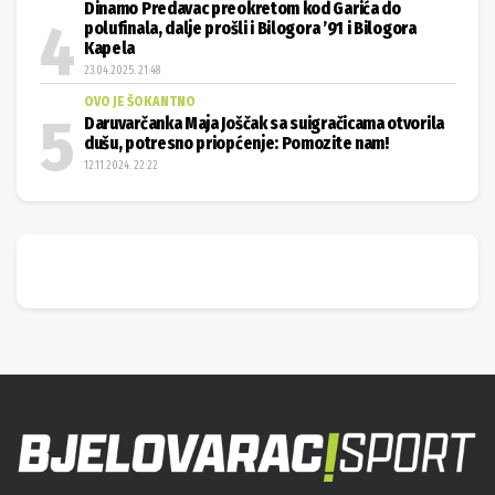
Dinamo Predavac preokretom kod Garića do
polufinala, dalje prošli i Bilogora ’91 i Bilogora
Kapela
23.04.2025. 21:48
OVO JE ŠOKANTNO
Daruvarčanka Maja Joščak sa suigračicama otvorila
dušu, potresno priopćenje: Pomozite nam!
12.11.2024. 22:22