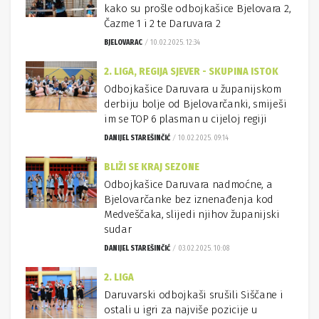
kako su prošle odbojkašice Bjelovara 2,
Čazme 1 i 2 te Daruvara 2
BJELOVARAC
10.02.2025. 12:34
2. LIGA, REGIJA SJEVER - SKUPINA ISTOK
Odbojkašice Daruvara u županijskom
derbiju bolje od Bjelovarčanki, smiješi
im se TOP 6 plasman u cijeloj regiji
DANIJEL STAREŠINČIĆ
10.02.2025. 09:14
BLIŽI SE KRAJ SEZONE
Odbojkašice Daruvara nadmoćne, a
Bjelovarčanke bez iznenađenja kod
Medveščaka, slijedi njihov županijski
sudar
DANIJEL STAREŠINČIĆ
03.02.2025. 10:08
2. LIGA
Daruvarski odbojkaši srušili Siščane i
ostali u igri za najviše pozicije u