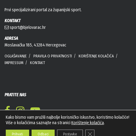
Prvi specijalizirani portal za županijski sport.
KONTAKT
sport@bjelovarac.hr
ADRESA
Moslavačka 185, 43284 Hercegovac
OGLAŠAVANJE
PRAVILA O PRIVATNOSTI
KORIŠTENJE KOLAČIĆA
IMPRESSUM
KONTAKT
PRATITE NAS
Kako bismo vam pružili najbolje korisničko iskustvo, koristimo kolačiće!
Više o kolačićima saznajte na stranici
Korištenje kolačića
.
Close GDPR Cookie Banner
Prihvati
Odbaci
Postavke