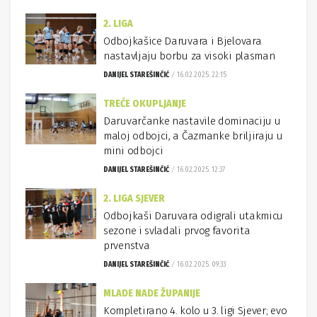
2. LIGA
Odbojkašice Daruvara i Bjelovara
nastavljaju borbu za visoki plasman
DANIJEL STAREŠINČIĆ
16.02.2025. 22:15
TREĆE OKUPLJANJE
Daruvarčanke nastavile dominaciju u
maloj odbojci, a Čazmanke briljiraju u
mini odbojci
DANIJEL STAREŠINČIĆ
16.02.2025. 12:37
2. LIGA SJEVER
Odbojkaši Daruvara odigrali utakmicu
sezone i svladali prvog favorita
prvenstva
DANIJEL STAREŠINČIĆ
16.02.2025. 09:33
MLADE NADE ŽUPANIJE
Kompletirano 4. kolo u 3. ligi Sjever; evo