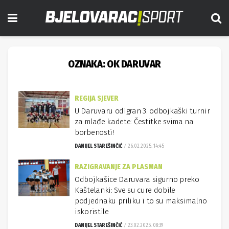
OZNAKA:
OK DARUVAR
REGIJA SJEVER
U Daruvaru odigran 3. odbojkaški turnir
za mlađe kadete: Čestitke svima na
borbenosti!
DANIJEL STAREŠINČIĆ
26.02.2025. 14:45
RAZIGRAVANJE ZA PLASMAN
Odbojkašice Daruvara sigurno preko
Kaštelanki: Sve su cure dobile
podjednaku priliku i to su maksimalno
iskoristile
DANIJEL STAREŠINČIĆ
23.02.2025. 08:39