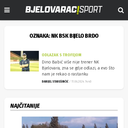
OZNAKA:
NK BSK BIJELO BRDO
ODLAZAK S TROFEJOM
Dino Babić više nije trener NK
Bjelovara, zna se gdje odlazi, a evo što
nam je rekao o rastanku
DANIJEL STAREŠINČIĆ
11.06.2024. 14:40
NAJČITANIJE