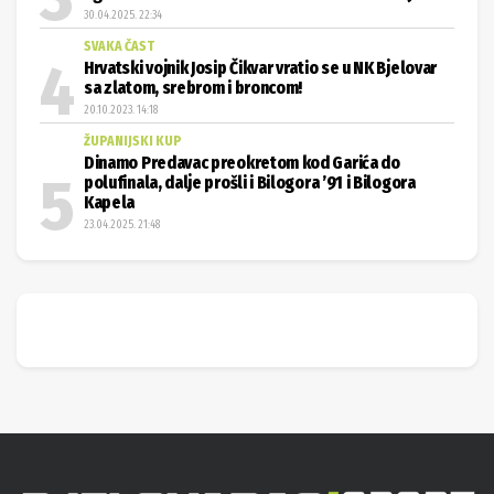
30.04.2025. 22:34
SVAKA ČAST
Hrvatski vojnik Josip Čikvar vratio se u NK Bjelovar
sa zlatom, srebrom i broncom!
20.10.2023. 14:18
ŽUPANIJSKI KUP
Dinamo Predavac preokretom kod Garića do
polufinala, dalje prošli i Bilogora ’91 i Bilogora
Kapela
23.04.2025. 21:48