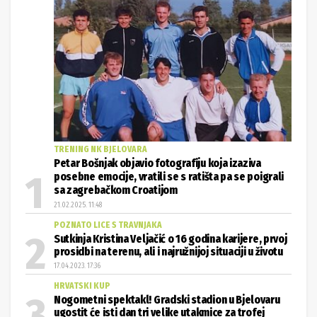
TRENING NK BJELOVARA
Petar Bošnjak objavio fotografiju koja izaziva
posebne emocije, vratili se s ratišta pa se poigrali
sa zagrebačkom Croatijom
21.02.2025. 11:48
POZNATO LICE S TRAVNJAKA
Sutkinja Kristina Veljačić o 16 godina karijere, prvoj
prosidbi na terenu, ali i najružnijoj situaciji u životu
17.04.2023. 17:36
HRVATSKI KUP
Nogometni spektakl! Gradski stadion u Bjelovaru
ugostit će isti dan tri velike utakmice za trofej