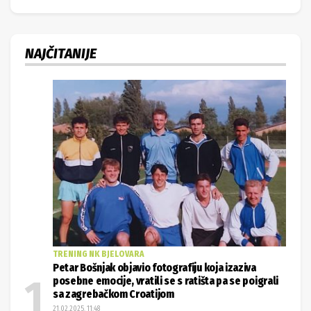
NAJČITANIJE
TRENING NK BJELOVARA
Petar Bošnjak objavio fotografiju koja izaziva
posebne emocije, vratili se s ratišta pa se poigrali
sa zagrebačkom Croatijom
21.02.2025. 11:48