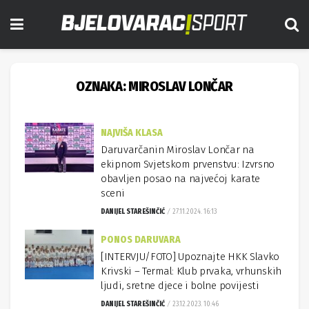
OZNAKA:
MIROSLAV LONČAR
NAJVIŠA KLASA
Daruvarčanin Miroslav Lončar na
ekipnom Svjetskom prvenstvu: Izvrsno
obavljen posao na najvećoj karate
sceni
DANIJEL STAREŠINČIĆ
27.11.2024. 16:13
PONOS DARUVARA
[INTERVJU/FOTO] Upoznajte HKK Slavko
Krivski – Termal: Klub prvaka, vrhunskih
ljudi, sretne djece i bolne povijesti
DANIJEL STAREŠINČIĆ
23.12.2023. 10:46