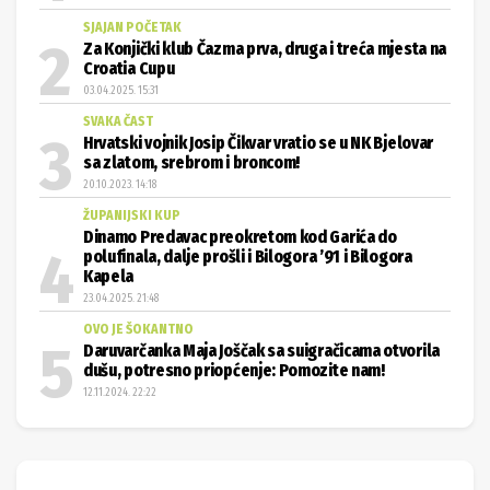
SJAJAN POČETAK
Za Konjički klub Čazma prva, druga i treća mjesta na
Croatia Cupu
03.04.2025. 15:31
SVAKA ČAST
Hrvatski vojnik Josip Čikvar vratio se u NK Bjelovar
sa zlatom, srebrom i broncom!
20.10.2023. 14:18
ŽUPANIJSKI KUP
Dinamo Predavac preokretom kod Garića do
polufinala, dalje prošli i Bilogora ’91 i Bilogora
Kapela
23.04.2025. 21:48
OVO JE ŠOKANTNO
Daruvarčanka Maja Joščak sa suigračicama otvorila
dušu, potresno priopćenje: Pomozite nam!
12.11.2024. 22:22