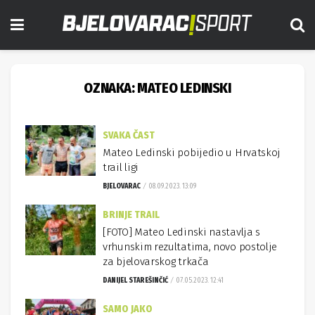
OZNAKA:
MATEO LEDINSKI
SVAKA ČAST
Mateo Ledinski pobijedio u Hrvatskoj
trail ligi
BJELOVARAC
08.09.2023. 13:09
BRINJE TRAIL
[FOTO] Mateo Ledinski nastavlja s
vrhunskim rezultatima, novo postolje
za bjelovarskog trkača
DANIJEL STAREŠINČIĆ
07.05.2023. 12:41
SAMO JAKO