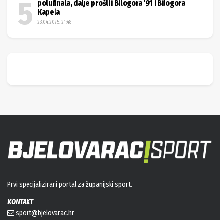
polufinala, dalje prošli i Bilogora ’91 i Bilogora
Kapela
23.04.2025. 21:48
Prvi specijalizirani portal za županijski sport.
KONTAKT
sport@bjelovarac.hr