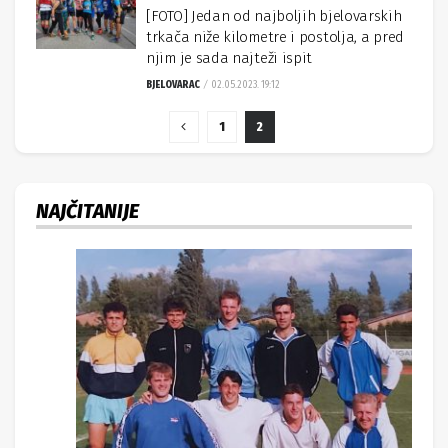
[FOTO] Jedan od najboljih bjelovarskih
trkača niže kilometre i postolja, a pred
njim je sada najteži ispit
BJELOVARAC
02.05.2023. 19:12
1
2
NAJČITANIJE