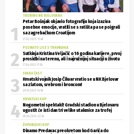
TRENING NK BJELOVARA
Petar Bošnjak objavio fotografiju koja izaziva
posebne emocije, vratili se s ratišta pa se poigrali
sa zagrebačkom Croatijom
21.02.2025. 11:48
POZNATO LICE S TRAVNJAKA
Sutkinja Kristina Veljačić o 16 godina karijere, prvoj
prosidbi na terenu, ali i najružnijoj situaciji u životu
17.04.2023. 17:36
SVAKA ČAST
Hrvatski vojnik Josip Čikvar vratio se u NK Bjelovar
sa zlatom, srebrom i broncom!
20.10.2023. 14:18
HRVATSKI KUP
Nogometni spektakl! Gradski stadion u Bjelovaru
ugostit će isti dan tri velike utakmice za trofej
30.04.2025. 22:34
ŽUPANIJSKI KUP
Dinamo Predavac preokretom kod Garića do