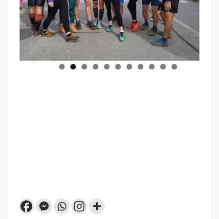
Previ
Next
ous