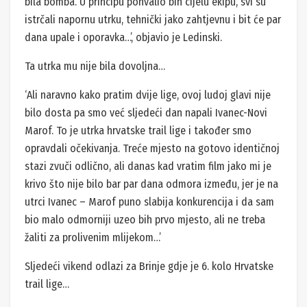
bila bomba. U principu pohvalio bih cijelu ekipu, svi su
istrčali napornu utrku, tehnički jako zahtjevnu i bit će par
dana upale i oporavka…’, objavio je Ledinski.
Ta utrka mu nije bila dovoljna…
‘Ali naravno kako pratim dvije lige, ovoj ludoj glavi nije
bilo dosta pa smo već sljedeći dan napali Ivanec-Novi
Marof. To je utrka hrvatske trail lige i također smo
opravdali očekivanja. Treće mjesto na gotovo identičnoj
stazi zvuči odlično, ali danas kad vratim film jako mi je
krivo što nije bilo bar par dana odmora između, jer je na
utrci Ivanec – Marof puno slabija konkurencija i da sam
bio malo odmorniji uzeo bih prvo mjesto, ali ne treba
žaliti za prolivenim mlijekom…’
Sljedeći vikend odlazi za Brinje gdje je 6. kolo Hrvatske
trail lige…