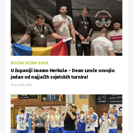
MOĆNA DESNA RUKA
U županiji imamo Herkula – Dean Lenče osvojio
jedan od najjačih svjetskih turnira!
30.04.2025. 18:50