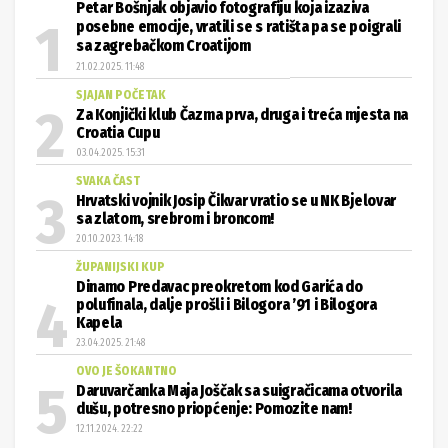
Petar Bošnjak objavio fotografiju koja izaziva
posebne emocije, vratili se s ratišta pa se poigrali
sa zagrebačkom Croatijom
21.02.2025. 11:48
SJAJAN POČETAK
Za Konjički klub Čazma prva, druga i treća mjesta na
Croatia Cupu
03.04.2025. 15:31
SVAKA ČAST
Hrvatski vojnik Josip Čikvar vratio se u NK Bjelovar
sa zlatom, srebrom i broncom!
20.10.2023. 14:18
ŽUPANIJSKI KUP
Dinamo Predavac preokretom kod Garića do
polufinala, dalje prošli i Bilogora ’91 i Bilogora
Kapela
23.04.2025. 21:48
OVO JE ŠOKANTNO
Daruvarčanka Maja Joščak sa suigračicama otvorila
dušu, potresno priopćenje: Pomozite nam!
12.11.2024. 22:22