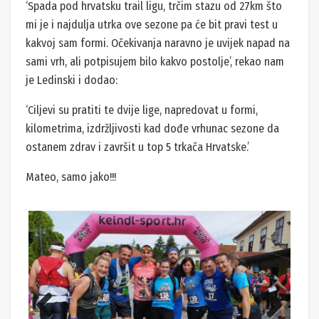
‘Spada pod hrvatsku trail ligu, trčim stazu od 27km što
mi je i najdulja utrka ove sezone pa će bit pravi test u
kakvoj sam formi. Očekivanja naravno je uvijek napad na
sami vrh, ali potpisujem bilo kakvo postolje’, rekao nam
je Ledinski i dodao:
‘Ciljevi su pratiti te dvije lige, napredovat u formi,
kilometrima, izdržljivosti kad dođe vrhunac sezone da
ostanem zdrav i završit u top 5 trkača Hrvatske.’
Mateo, samo jako!!!