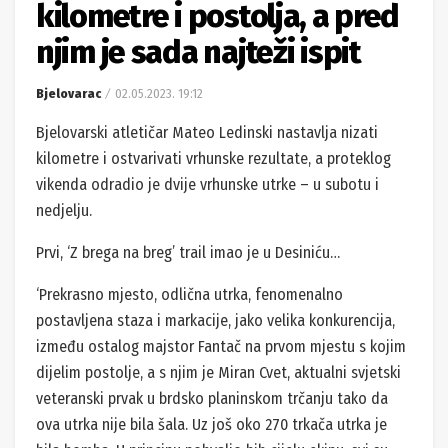
kilometre i postolja, a pred
njim je sada najteži ispit
Bjelovarac
02.05.2023. 19:12
Bjelovarski atletičar Mateo Ledinski nastavlja nizati
kilometre i ostvarivati vrhunske rezultate, a proteklog
vikenda odradio je dvije vrhunske utrke – u subotu i
nedjelju.
Prvi, ‘Z brega na breg’ trail imao je u Desiniću…
‘Prekrasno mjesto, odlična utrka, fenomenalno
postavljena staza i markacije, jako velika konkurencija,
između ostalog majstor Fantač na prvom mjestu s kojim
dijelim postolje, a s njim je Miran Cvet, aktualni svjetski
veteranski prvak u brdsko planinskom trčanju tako da
ova utrka nije bila šala. Uz još oko 270 trkača utrka je