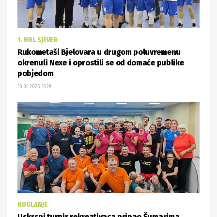
1. HRL SJEVER
Rukometaši Bjelovara u drugom poluvremenu
okrenuli Nexe i oprostili se od domaće publike
pobjedom
30.04.2025. 18:29
KUGLANJE
Uskrsni turnir rekreativaca pripao Šumarima