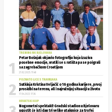
TRENING NK BJELOVARA
Petar Bošnjak objavio fotografiju koja izaziva
posebne emocije, vratili se s ratišta pa se poigrali
sa zagrebačkom Croatijom
21.02.2025. 11:48
POZNATO LICE S TRAVNJAKA
Sutkinja Kristina Veljačić o 16 godina karijere, prvoj
prosidbi na terenu, ali i najružnijoj situaciji u životu
17.04.2023. 17:36
HRVATSKI KUP
Nogometni spektakl! Gradski stadion u Bjelovaru
ugostit će isti dan tri velike utakmice za trofej