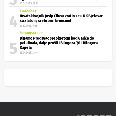
30.04.2025. 22:34
SVAKA ČAST
Hrvatski vojnik Josip Čikvar vratio se u NK Bjelovar
sa zlatom, srebrom i broncom!
20.10.2023. 14:18
ŽUPANIJSKI KUP
Dinamo Predavac preokretom kod Garića do
polufinala, dalje prošli i Bilogora ’91 i Bilogora
Kapela
23.04.2025. 21:48