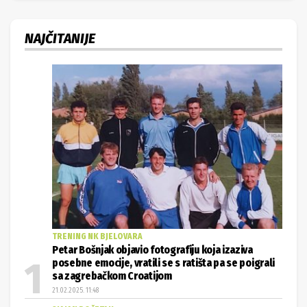
NAJČITANIJE
TRENING NK BJELOVARA
Petar Bošnjak objavio fotografiju koja izaziva
posebne emocije, vratili se s ratišta pa se poigrali
sa zagrebačkom Croatijom
21.02.2025. 11:48