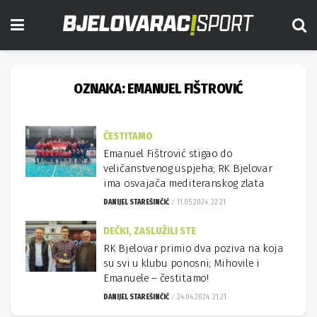
OZNAKA:
EMANUEL FIŠTROVIĆ
ČESTITAMO
Emanuel Fištrović stigao do
veličanstvenog uspjeha; RK Bjelovar
ima osvajača mediteranskog zlata
DANIJEL STAREŠINČIĆ
11.05.2024. 22:21
DEČKI, ZASLUŽILI STE
RK Bjelovar primio dva poziva na koja
su svi u klubu ponosni; Mihovile i
Emanuele – čestitamo!
DANIJEL STAREŠINČIĆ
24.04.2024. 21:21