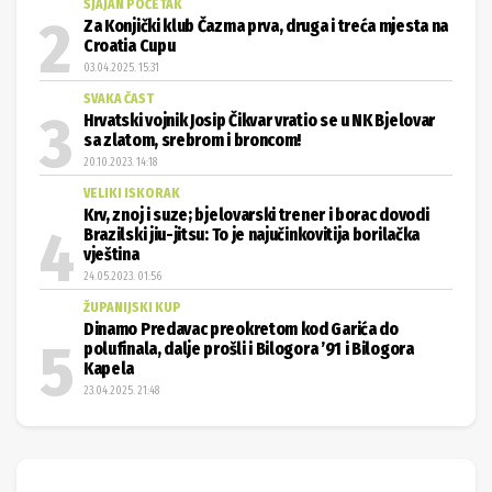
SJAJAN POČETAK
Za Konjički klub Čazma prva, druga i treća mjesta na
Croatia Cupu
03.04.2025. 15:31
SVAKA ČAST
Hrvatski vojnik Josip Čikvar vratio se u NK Bjelovar
sa zlatom, srebrom i broncom!
20.10.2023. 14:18
VELIKI ISKORAK
Krv, znoj i suze; bjelovarski trener i borac dovodi
Brazilski jiu-jitsu: To je najučinkovitija borilačka
vještina
24.05.2023. 01:56
ŽUPANIJSKI KUP
Dinamo Predavac preokretom kod Garića do
polufinala, dalje prošli i Bilogora ’91 i Bilogora
Kapela
23.04.2025. 21:48