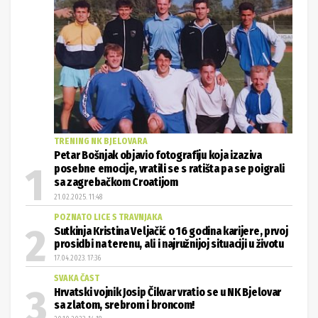
TRENING NK BJELOVARA
Petar Bošnjak objavio fotografiju koja izaziva
posebne emocije, vratili se s ratišta pa se poigrali
sa zagrebačkom Croatijom
21.02.2025. 11:48
POZNATO LICE S TRAVNJAKA
Sutkinja Kristina Veljačić o 16 godina karijere, prvoj
prosidbi na terenu, ali i najružnijoj situaciji u životu
17.04.2023. 17:36
SVAKA ČAST
Hrvatski vojnik Josip Čikvar vratio se u NK Bjelovar
sa zlatom, srebrom i broncom!