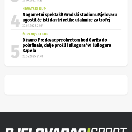
20.10.2023. 14:18
HRVATSKI KUP
Nogometni spektakl! Gradski stadion u Bjelovaru
ugostit će isti dan tri velike utakmice za trofej
30.04.2025. 22:34
ŽUPANIJSKI KUP
Dinamo Predavac preokretom kod Garića do
polufinala, dalje prošli i Bilogora ’91 i Bilogora
Kapela
23.04.2025. 21:48