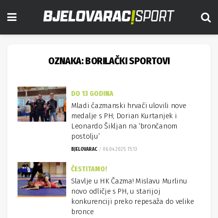
OZNAKA:
BORILAČKI SPORTOVI
DO 13 GODINA
Mladi čazmanski hrvači ulovili nove
medalje s PH; Dorian Kurtanjek i
Leonardo Šikljan na ‘brončanom
postolju’
BJELOVARAC
06.04.2025. 15:13
ČESTITAMO!
Slavlje u HK Čazma! Mislavu Murlinu
novo odličje s PH, u starijoj
konkurenciji preko repesaža do velike
bronce