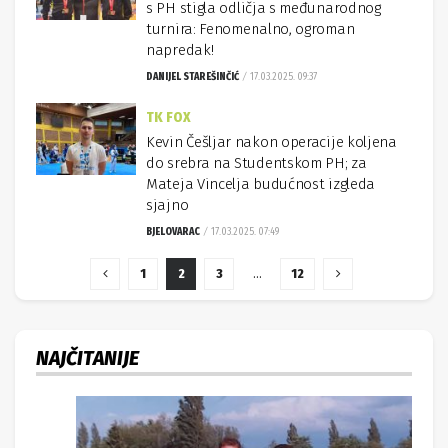
s PH stigla odličja s međunarodnog
turnira: Fenomenalno, ogroman
napredak!
DANIJEL STAREŠINČIĆ
17.03.2025. 09:37
TK FOX
Kevin Češljar nakon operacije koljena
do srebra na Studentskom PH; za
Mateja Vincelja budućnost izgleda
sjajno
BJELOVARAC
17.03.2025. 07:49
1
2
3
…
12
NAJČITANIJE