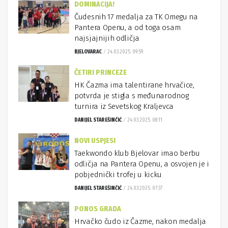
DOMINACIJA!
Čudesnih 17 medalja za TK Omegu na
Pantera Openu, a od toga osam
najsjajnijih odličja
BJELOVARAC
24.03.2025. 09:59
ČETIRI PRINCEZE
HK Čazma ima talentirane hrvačice,
potvrda je stigla s međunarodnog
turnira iz Sevetskog Kraljevca
DANIJEL STAREŠINČIĆ
24.03.2025. 08:11
NOVI USPJESI
Taekwondo klub Bjelovar imao berbu
odličja na Pantera Openu, a osvojen je i
pobjednički trofej u kicku
DANIJEL STAREŠINČIĆ
24.03.2025. 07:37
PONOS GRADA
Hrvačko čudo iz Čazme, nakon medalja