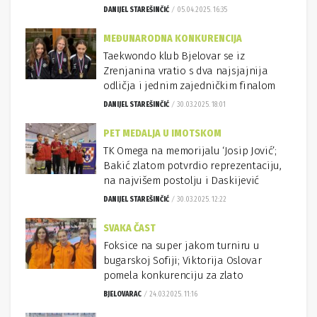
DANIJEL STAREŠINČIĆ
05.04.2025. 16:35
MEĐUNARODNA KONKURENCIJA
Taekwondo klub Bjelovar se iz
Zrenjanina vratio s dva najsjajnija
odličja i jednim zajedničkim finalom
DANIJEL STAREŠINČIĆ
30.03.2025. 18:01
PET MEDALJA U IMOTSKOM
TK Omega na memorijalu ‘Josip Jović’;
Bakić zlatom potvrdio reprezentaciju,
na najvišem postolju i Daskijević
DANIJEL STAREŠINČIĆ
30.03.2025. 12:22
SVAKA ČAST
Foksice na super jakom turniru u
bugarskoj Sofiji; Viktorija Oslovar
pomela konkurenciju za zlato
BJELOVARAC
24.03.2025. 11:16