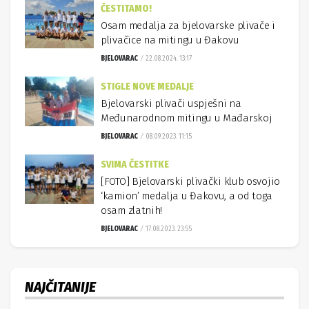
ČESTITAMO!
Osam medalja za bjelovarske plivače i
plivačice na mitingu u Đakovu
BJELOVARAC
22.08.2024. 13:17
STIGLE NOVE MEDALJE
Bjelovarski plivači uspješni na
Međunarodnom mitingu u Mađarskoj
BJELOVARAC
08.09.2023. 11:15
SVIMA ČESTITKE
[FOTO] Bjelovarski plivački klub osvojio
‘kamion’ medalja u Đakovu, a od toga
osam zlatnih!
BJELOVARAC
17.08.2023. 23:55
NAJČITANIJE