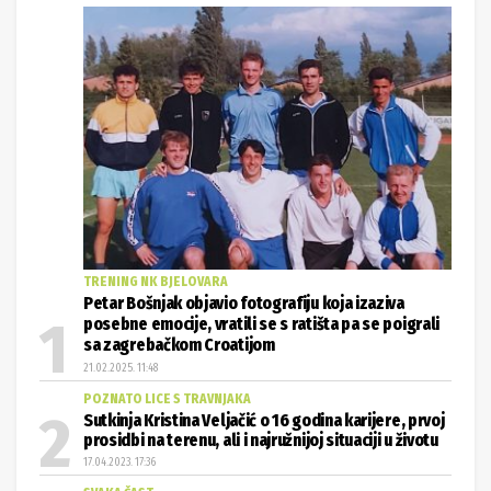
TRENING NK BJELOVARA
Petar Bošnjak objavio fotografiju koja izaziva
posebne emocije, vratili se s ratišta pa se poigrali
sa zagrebačkom Croatijom
21.02.2025. 11:48
POZNATO LICE S TRAVNJAKA
Sutkinja Kristina Veljačić o 16 godina karijere, prvoj
prosidbi na terenu, ali i najružnijoj situaciji u životu
17.04.2023. 17:36