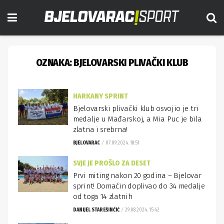
OZNAKA:
BJELOVARSKI PLIVAČKI KLUB
HARKANY SPRINT
Bjelovarski plivački klub osvojio je tri
medalje u Mađarskoj, a Mia Puc je bila
zlatna i srebrna!
BJELOVARAC
07.09.2024. 18:51
SVJE JE PROŠLO ZA DESET
Prvi miting nakon 20 godina – Bjelovar
sprint! Domaćin doplivao do 34 medalje
od toga 14 zlatnih
DANIJEL STAREŠINČIĆ
29.08.2024. 15:42