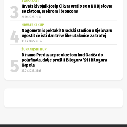
SVAKA ČAST
Hrvatski vojnik Josip Čikvar vratio se u NK Bjelovar
sa zlatom, srebrom i broncom!
20.10.2023. 14:18
HRVATSKI KUP
Nogometni spektakl! Gradski stadion u Bjelovaru
ugostit će isti dan tri velike utakmice za trofej
30.04.2025. 22:34
ŽUPANIJSKI KUP
Dinamo Predavac preokretom kod Garića do
polufinala, dalje prošli i Bilogora ’91 i Bilogora
Kapela
23.04.2025. 21:48