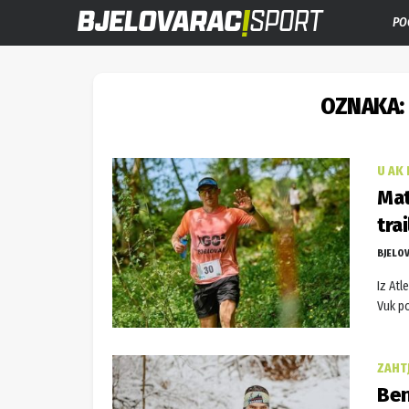
PO
OZNAKA:
U AK
Mat
tra
BJELO
Iz Atl
Vuk po
ZAHT
Ben