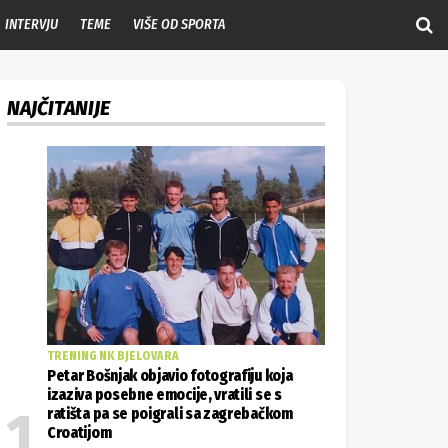
INTERVJU
TEME
VIŠE OD SPORTA
NAJČITANIJE
TRENING NK BJELOVARA
Petar Bošnjak objavio fotografiju koja
izaziva posebne emocije, vratili se s
ratišta pa se poigrali sa zagrebačkom
Croatijom