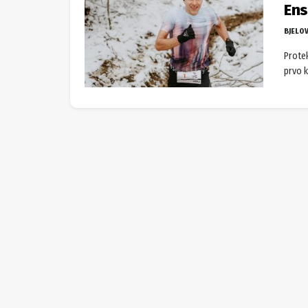
Ens
BJELO
Protek
prvo k