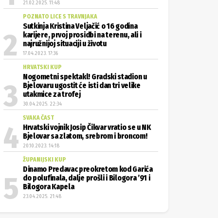
21.02.2025. 11:48
POZNATO LICE S TRAVNJAKA
Sutkinja Kristina Veljačić o 16 godina
karijere, prvoj prosidbi na terenu, ali i
najružnijoj situaciji u životu
17.04.2023. 17:36
HRVATSKI KUP
Nogometni spektakl! Gradski stadion u
Bjelovaru ugostit će isti dan tri velike
utakmice za trofej
30.04.2025. 22:34
SVAKA ČAST
Hrvatski vojnik Josip Čikvar vratio se u NK
Bjelovar sa zlatom, srebrom i broncom!
20.10.2023. 14:18
ŽUPANIJSKI KUP
Dinamo Predavac preokretom kod Garića
do polufinala, dalje prošli i Bilogora ’91 i
Bilogora Kapela
23.04.2025. 21:48