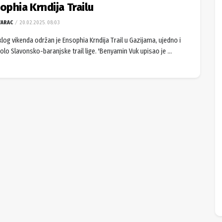
ophia Krndija Trailu ⁣
VARAC
20.02.2025. 08:03
log vikenda održan je Ensophia Krndija Trail u Gazijama, ujedno i
olo Slavonsko-baranjske trail lige. 'Benyamin Vuk upisao je ...