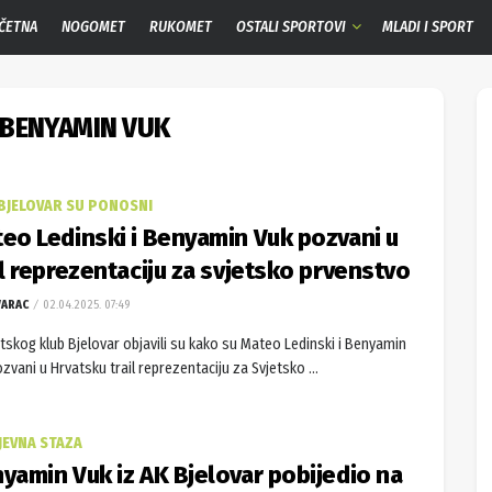
ČETNA
NOGOMET
RUKOMET
OSTALI SPORTOVI
MLADI I SPORT
BENYAMIN VUK
 BJELOVAR SU PONOSNI
eo Ledinski i Benyamin Vuk pozvani u
il reprezentaciju za svjetsko prvenstvo
VARAC
02.04.2025. 07:49
etskog klub Bjelovar objavili su kako su Mateo Ledinski i Benyamin
zvani u Hrvatsku trail reprezentaciju za Svjetsko ...
JEVNA STAZA
yamin Vuk iz AK Bjelovar pobijedio na