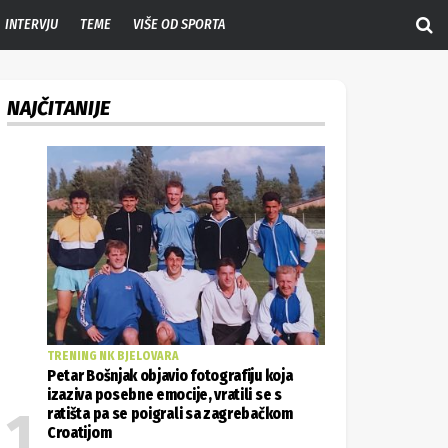
INTERVJU
TEME
VIŠE OD SPORTA
NAJČITANIJE
TRENING NK BJELOVARA
Petar Bošnjak objavio fotografiju koja
izaziva posebne emocije, vratili se s
ratišta pa se poigrali sa zagrebačkom
Croatijom