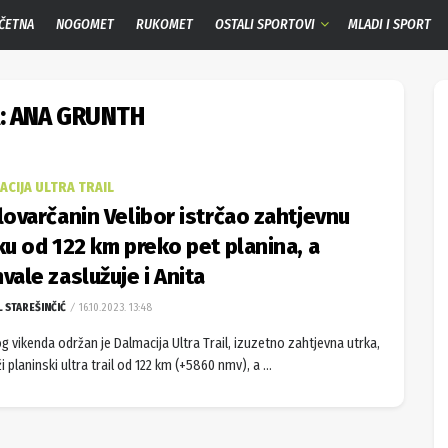
ČETNA
NOGOMET
RUKOMET
OSTALI SPORTOVI
MLADI I SPORT
:
ANA GRUNTH
ACIJA ULTRA TRAIL
lovarčanin Velibor istrčao zahtjevnu
ku od 122 km preko pet planina, a
vale zaslužuje i Anita
L STAREŠINČIĆ
16.10.2023. 13:48
g vikenda održan je Dalmacija Ultra Trail, izuzetno zahtjevna utrka,
i planinski ultra trail od 122 km (+5860 nmv), a ...