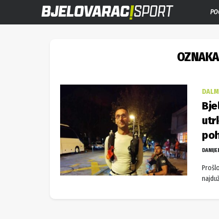
PO
OZNAKA
DALM
Bje
utr
poh
DANIJE
Prošlo
najduž