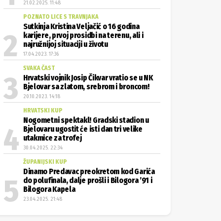
21.02.2025. 11:48
POZNATO LICE S TRAVNJAKA
Sutkinja Kristina Veljačić o 16 godina
karijere, prvoj prosidbi na terenu, ali i
najružnijoj situaciji u životu
17.04.2023. 17:36
SVAKA ČAST
Hrvatski vojnik Josip Čikvar vratio se u NK
Bjelovar sa zlatom, srebrom i broncom!
20.10.2023. 14:18
HRVATSKI KUP
Nogometni spektakl! Gradski stadion u
Bjelovaru ugostit će isti dan tri velike
utakmice za trofej
30.04.2025. 22:34
ŽUPANIJSKI KUP
Dinamo Predavac preokretom kod Garića
do polufinala, dalje prošli i Bilogora ’91 i
Bilogora Kapela
23.04.2025. 21:48