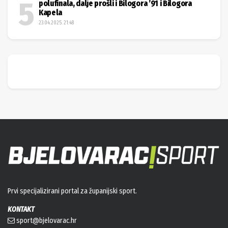
polufinala, dalje prošli i Bilogora ’91 i Bilogora
Kapela
23.04.2025. 21:48
Prvi specijalizirani portal za županijski sport.
KONTAKT
sport@bjelovarac.hr