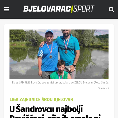
Ekipa ŠRD Ribič Rovišće, pobjednici prvog kola Lige ZŠRDU Bjelovar (Foto Siniša
Slavinić)
LIGA ZAJEDNICE ŠRDU BJELOVAR
U Šandrovcu najbolji