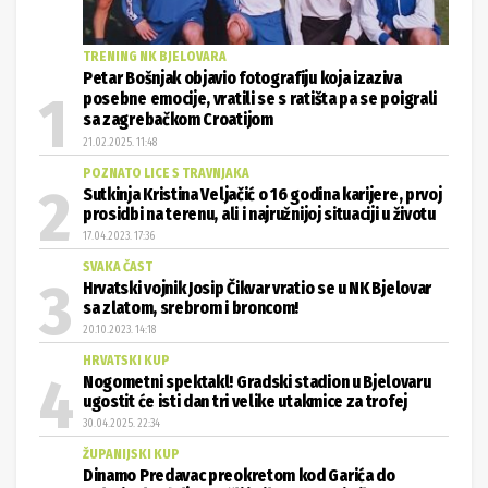
TRENING NK BJELOVARA
Petar Bošnjak objavio fotografiju koja izaziva
posebne emocije, vratili se s ratišta pa se poigrali
sa zagrebačkom Croatijom
21.02.2025. 11:48
POZNATO LICE S TRAVNJAKA
Sutkinja Kristina Veljačić o 16 godina karijere, prvoj
prosidbi na terenu, ali i najružnijoj situaciji u životu
17.04.2023. 17:36
SVAKA ČAST
Hrvatski vojnik Josip Čikvar vratio se u NK Bjelovar
sa zlatom, srebrom i broncom!
20.10.2023. 14:18
HRVATSKI KUP
Nogometni spektakl! Gradski stadion u Bjelovaru
ugostit će isti dan tri velike utakmice za trofej
30.04.2025. 22:34
ŽUPANIJSKI KUP
Dinamo Predavac preokretom kod Garića do