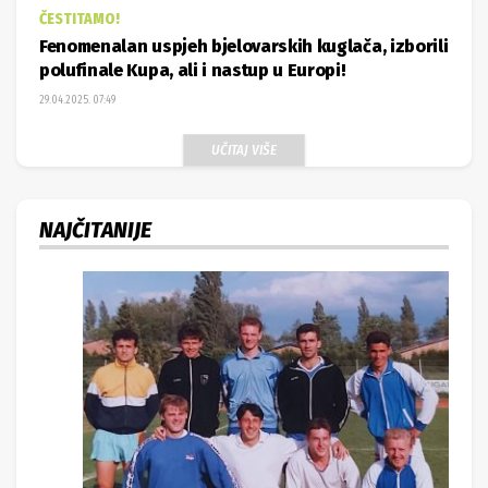
ČESTITAMO!
Fenomenalan uspjeh bjelovarskih kuglača, izborili
polufinale Kupa, ali i nastup u Europi!
29.04.2025. 07:49
UČITAJ VIŠE
NAJČITANIJE