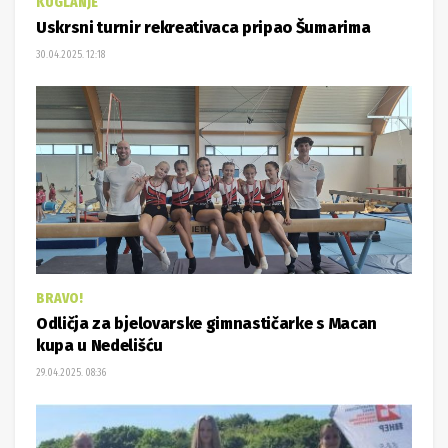
KUGLANJE
Uskrsni turnir rekreativaca pripao Šumarima
30.04.2025. 12:18
BRAVO!
Odličja za bjelovarske gimnastičarke s Macan
kupa u Nedelišću
29.04.2025. 08:36