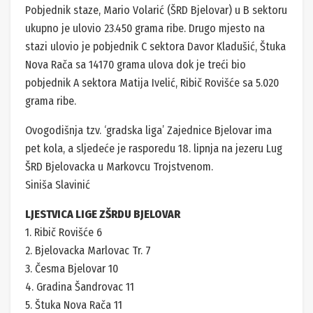
Pobjednik staze, Mario Volarić (ŠRD Bjelovar) u B sektoru
ukupno je ulovio 23.450 grama ribe. Drugo mjesto na
stazi ulovio je pobjednik C sektora Davor Kladušić, Štuka
Nova Rača sa 14170 grama ulova dok je treći bio
pobjednik A sektora Matija Ivelić, Ribič Rovišće sa 5.020
grama ribe.
Ovogodišnja tzv. ‘gradska liga’ Zajednice Bjelovar ima
pet kola, a sljedeće je rasporedu 18. lipnja na jezeru Lug
ŠRD Bjelovacka u Markovcu Trojstvenom.
Siniša Slavinić
LJESTVICA LIGE ZŠRDU BJELOVAR
1. Ribič Rovišće 6
2. Bjelovacka Marlovac Tr. 7
3. Česma Bjelovar 10
4. Gradina Šandrovac 11
5. Štuka Nova Rača 11