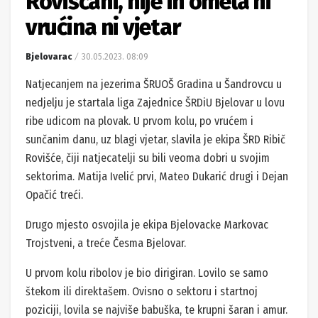
Rovišćani, nije ih omela ni
vrućina ni vjetar
Bjelovarac
30.05.2023. 08:09
Natjecanjem na jezerima ŠRUOŠ Gradina u Šandrovcu u
nedjelju je startala liga Zajednice ŠRDiU Bjelovar u lovu
ribe udicom na plovak. U prvom kolu, po vrućem i
sunčanim danu, uz blagi vjetar, slavila je ekipa ŠRD Ribič
Rovišće, čiji natjecatelji su bili veoma dobri u svojim
sektorima. Matija Ivelić prvi, Mateo Dukarić drugi i Dejan
Opačić treći.
Drugo mjesto osvojila je ekipa Bjelovacke Markovac
Trojstveni, a treće Česma Bjelovar.
U prvom kolu ribolov je bio dirigiran. Lovilo se samo
štekom ili direktašem. Ovisno o sektoru i startnoj
poziciji, lovila se najviše babuška, te krupni šaran i amur.