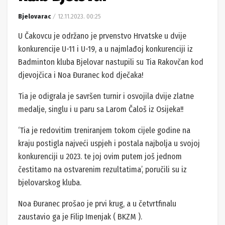
Bjelovarac
12.11.2023. 00:25
U Čakovcu je održano je prvenstvo Hrvatske u dvije
konkurencije U-11 i U-19, a u najmlađoj konkurenciji iz
Badminton kluba Bjelovar nastupili su Tia Rakovčan kod
djevojčica i Noa Đuranec kod dječaka!
Tia je odigrala je savršen turnir i osvojila dvije zlatne
medalje, singlu i u paru sa Larom Čaloš iz Osijeka!!
‘Tia je redovitim treniranjem tokom cijele godine na
kraju postigla najveći uspjeh i postala najbolja u svojoj
konkurenciji u 2023. te joj ovim putem još jednom
čestitamo na ostvarenim rezultatima’, poručili su iz
bjelovarskog kluba.
Noa Đuranec prošao je prvi krug, a u četvrtfinalu
zaustavio ga je Filip Imenjak ( BKZM ).