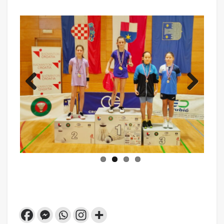
Previ
Next
ous