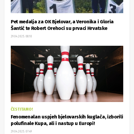
Pet medalja za OK Bjelovar, a Veronika i Gloria
Šantić te Robert Orehoci su prvaci Hrvatske
29.04.2025. 08:10
ČESTITAMO!
Fenomenalan uspjeh bjelovarskih kuglača, izborili
polufinale Kupa, ali i nastup u Europi!
29.04.2025. 07:49