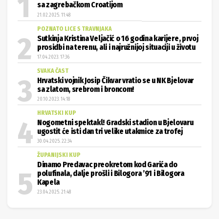
sa zagrebačkom Croatijom
21.02.2025. 11:48
POZNATO LICE S TRAVNJAKA
Sutkinja Kristina Veljačić o 16 godina karijere, prvoj
prosidbi na terenu, ali i najružnijoj situaciji u životu
17.04.2023. 17:36
SVAKA ČAST
Hrvatski vojnik Josip Čikvar vratio se u NK Bjelovar
sa zlatom, srebrom i broncom!
20.10.2023. 14:18
HRVATSKI KUP
Nogometni spektakl! Gradski stadion u Bjelovaru
ugostit će isti dan tri velike utakmice za trofej
30.04.2025. 22:34
ŽUPANIJSKI KUP
Dinamo Predavac preokretom kod Garića do
polufinala, dalje prošli i Bilogora ’91 i Bilogora
Kapela
23.04.2025. 21:48