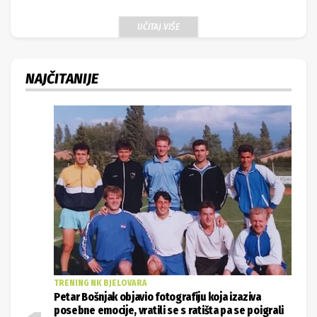
UČITAJ VIŠE
NAJČITANIJE
TRENING NK BJELOVARA
Petar Bošnjak objavio fotografiju koja izaziva
posebne emocije, vratili se s ratišta pa se poigrali