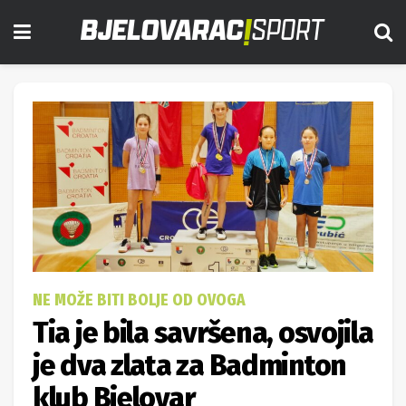
NE MOŽE BITI BOLJE OD OVOGA
Tia je bila savršena, osvojila
je dva zlata za Badminton
klub Bjelovar