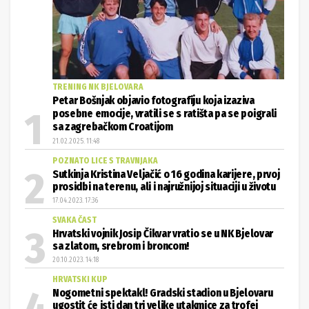
TRENING NK BJELOVARA
Petar Bošnjak objavio fotografiju koja izaziva
posebne emocije, vratili se s ratišta pa se poigrali
sa zagrebačkom Croatijom
21.02.2025. 11:48
POZNATO LICE S TRAVNJAKA
Sutkinja Kristina Veljačić o 16 godina karijere, prvoj
prosidbi na terenu, ali i najružnijoj situaciji u životu
17.04.2023. 17:36
SVAKA ČAST
Hrvatski vojnik Josip Čikvar vratio se u NK Bjelovar
sa zlatom, srebrom i broncom!
20.10.2023. 14:18
HRVATSKI KUP
Nogometni spektakl! Gradski stadion u Bjelovaru
ugostit će isti dan tri velike utakmice za trofej