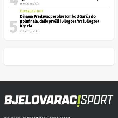
30.04.2025. 22:34
ŽUPANIJSKI KUP
Dinamo Predavac preokretom kod Garića do
polufinala, dalje prošli i Bilogora ’91 i Bilogora
Kapela
23.04.2025. 21:48