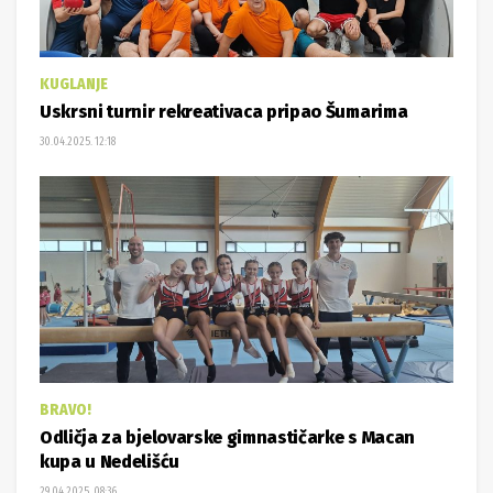
KUGLANJE
Uskrsni turnir rekreativaca pripao Šumarima
30.04.2025. 12:18
BRAVO!
Odličja za bjelovarske gimnastičarke s Macan
kupa u Nedelišću
29.04.2025. 08:36