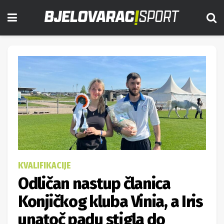
KVALIFIKACIJE
Odličan nastup članica
Konjičkog kluba Vinia, a Iris
unatoč padu stigla do