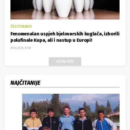
ČESTITAMO!
Fenomenalan uspjeh bjelovarskih kuglača, izborili
polufinale Kupa, ali i nastup u Europi!
29.04.2025. 07:49
UČITAJ VIŠE
NAJČITANIJE