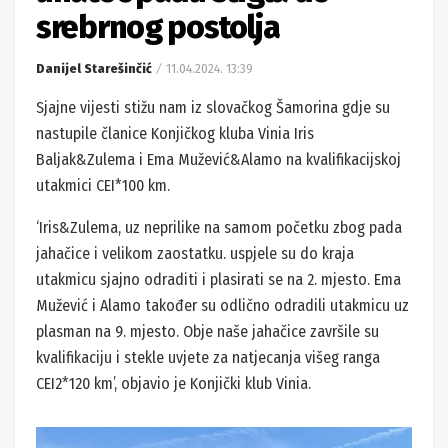
srebrnog postolja
Danijel Starešinčić
11.04.2024. 13:39
Sjajne vijesti stižu nam iz slovačkog Šamorina gdje su
nastupile članice Konjičkog kluba Vinia Iris
Baljak&Zulema i Ema Mužević&Alamo na kvalifikacijskoj
utakmici CEI*100 km.
‘Iris&Zulema, uz neprilike na samom početku zbog pada
jahačice i velikom zaostatku. uspjele su do kraja
utakmicu sjajno odraditi i plasirati se na 2. mjesto. Ema
Mužević i Alamo također su odlično odradili utakmicu uz
plasman na 9. mjesto. Obje naše jahačice završile su
kvalifikaciju i stekle uvjete za natjecanja višeg ranga
CEI2*120 km’, objavio je Konjički klub Vinia.