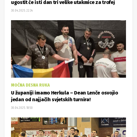
MOĆNA DESNA RUKA
U županiji imamo Herkula – Dean Lenče osvojio
jedan od najjačih svjetskih turnira!
30.04.2025. 18:50