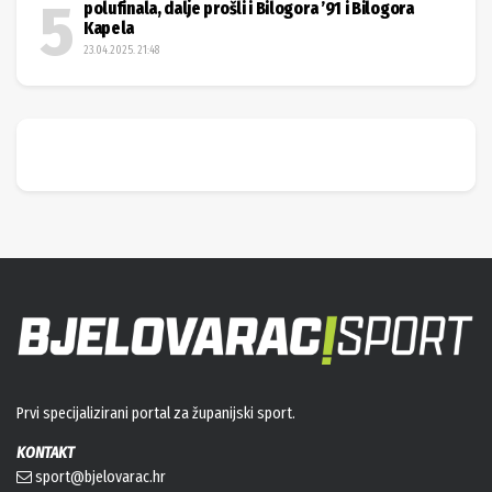
Prvi specijalizirani portal za županijski sport.
KONTAKT
sport@bjelovarac.hr
ADRESA
Moslavačka 185, 43284 Hercegovac
OGLAŠAVANJE
PRAVILA O PRIVATNOSTI
KORIŠTENJE KOLAČIĆA
IMPRESSUM
KONTAKT