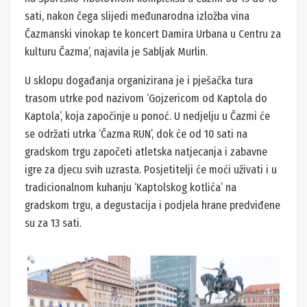
sati, nakon čega slijedi međunarodna izložba vina
Čazmanski vinokap te koncert Damira Urbana u Centru za
kulturu Čazma’, najavila je Sabljak Murlin.
U sklopu događanja organizirana je i pješačka tura
trasom utrke pod nazivom ‘Gojzericom od Kaptola do
Kaptola’, koja započinje u ponoć. U nedjelju u Čazmi će
se održati utrka ‘Čazma RUN’, dok će od 10 sati na
gradskom trgu započeti atletska natjecanja i zabavne
igre za djecu svih uzrasta. Posjetitelji će moći uživati i u
tradicionalnom kuhanju ‘Kaptolskog kotlića’ na
gradskom trgu, a degustacija i podjela hrane predviđene
su za 13 sati.