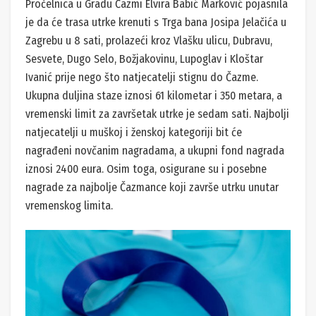
Pročelnica u Gradu Čazmi Elvira Babić Marković pojasnila
je da će trasa utrke krenuti s Trga bana Josipa Jelačića u
Zagrebu u 8 sati, prolazeći kroz Vlašku ulicu, Dubravu,
Sesvete, Dugo Selo, Božjakovinu, Lupoglav i Kloštar
Ivanić prije nego što natjecatelji stignu do Čazme.
Ukupna duljina staze iznosi 61 kilometar i 350 metara, a
vremenski limit za završetak utrke je sedam sati. Najbolji
natjecatelji u muškoj i ženskoj kategoriji bit će
nagrađeni novčanim nagradama, a ukupni fond nagrada
iznosi 2400 eura. Osim toga, osigurane su i posebne
nagrade za najbolje Čazmance koji završe utrku unutar
vremenskog limita.