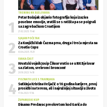
SJAJAN POČETAK
Za Konjički klub Čazma prva, druga i treća mjesta na
Croatia Cupu
03.04.2025. 15:31
SVAKA ČAST
Hrvatski vojnik Josip Čikvar vratio se u NK Bjelovar
sa zlatom, srebrom i broncom!
20.10.2023. 14:18
POZNATO LICE S TRAVNJAKA
Sutkinja Kristina Veljačić o 16 godina karijere, prvoj
prosidbi na terenu, ali i najružnijoj situaciji u životu
17.04.2023. 17:36
ŽUPANIJSKI KUP
Dinamo Predavac preokretom kod Garića do
polufinala, dalje prošli i Bilogora ’91 i Bilogora
Kapela
23.04.2025. 21:48