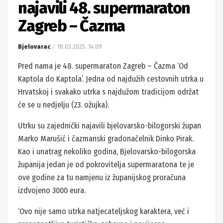
najavili 48. supermaraton
Zagreb – Čazma
Bjelovarac
18.03.2025. 14:09
Pred nama je 48. supermaraton Zagreb – Čazma ‘Od
Kaptola do Kaptola’. Jedna od najdužih cestovnih utrka u
Hrvatskoj i svakako utrka s najdužom tradicijom održat
će se u nedjelju (23. ožujka).
Utrku su zajednički najavili bjelovarsko-bilogorski župan
Marko Marušić i čazmanski gradonačelnik Dinko Pirak.
Kao i unatrag nekoliko godina, Bjelovarsko-bilogorska
županija jedan je od pokrovitelja supermaratona te je
ove godine za tu namjenu iz županijskog proračuna
izdvojeno 3000 eura.
‘Ovo nije samo utrka natjecateljskog karaktera, već i