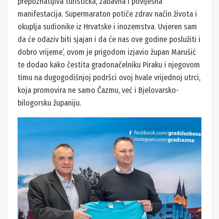
prepoznatljiva turistička, zabavna i povijesna
manifestacija. Supermaraton potiče zdrav način života i
okuplja sudionike iz Hrvatske i inozemstva. Uvjeren sam
da će odaziv biti sjajan i da će nas ove godine poslužiti i
dobro vrijeme’, ovom je prigodom izjavio župan Marušić
te dodao kako čestita gradonačelniku Piraku i njegovom
timu na dugogodišnjoj podršci ovoj hvale vrijednoj utrci,
koja promovira ne samo Čazmu, već i Bjelovarsko-
bilogorsku županiju.