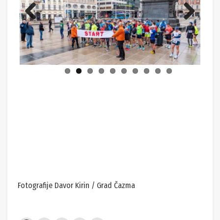
Previ
Next
ous
Fotografije Davor Kirin / Grad Čazma
Tags:
atletika
supermaraton
supermaraton Zagreb – Čazma