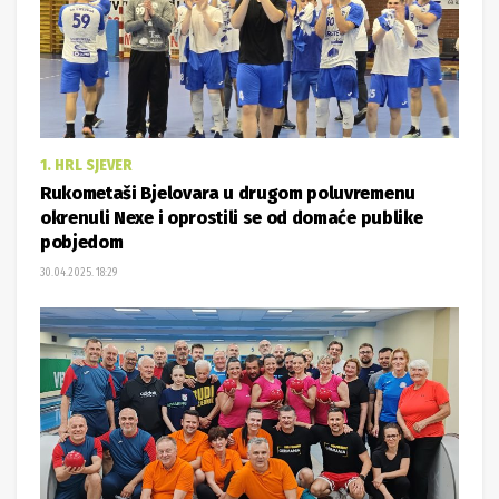
1. HRL SJEVER
Rukometaši Bjelovara u drugom poluvremenu
okrenuli Nexe i oprostili se od domaće publike
pobjedom
30.04.2025. 18:29
KUGLANJE
Uskrsni turnir rekreativaca pripao Šumarima
30.04.2025. 12:18
UČITAJ VIŠE