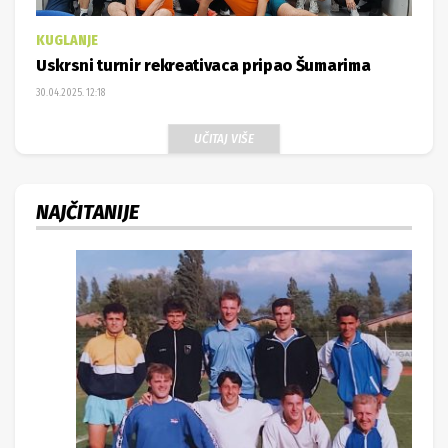
NAJČITANIJE
TRENING NK BJELOVARA
Petar Bošnjak objavio fotografiju koja izaziva
posebne emocije, vratili se s ratišta pa se poigrali
sa zagrebačkom Croatijom
21.02.2025. 11:48