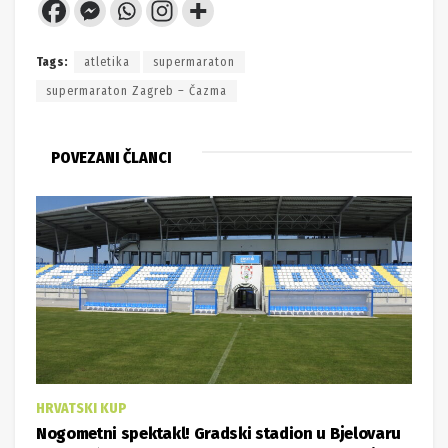
POVEZANI ČLANCI
HRVATSKI KUP
Nogometni spektakl! Gradski stadion u Bjelovaru
ugostit će isti dan tri velike utakmice za trofej
30.04.2025. 22:34