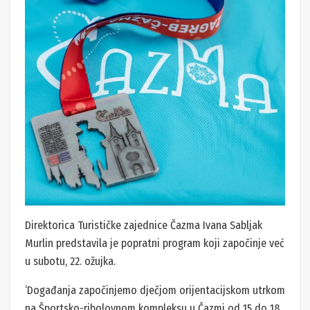
Direktorica Turističke zajednice Čazma Ivana Sabljak
Murlin predstavila je popratni program koji započinje već
u subotu, 22. ožujka.
‘Događanja započinjemo dječjom orijentacijskom utrkom
na Športsko-ribolovnom kompleksu u Čazmi od 15 do 18