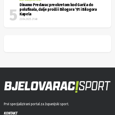
Dinamo Predavac preokretom kod Garića do
polufinala, dalje prošli i Bilogora ’91 i Bilogora
Kapela
23.04.2025. 21:48
Prvi specijalizirani portal za županijski sport.
KONTAKT