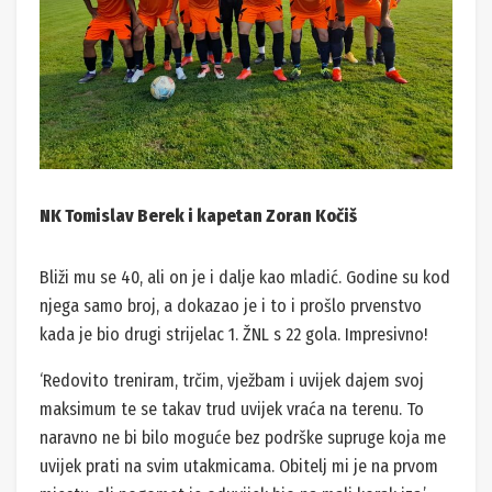
NK Tomislav Berek i kapetan Zoran Kočiš
Bliži mu se 40, ali on je i dalje kao mladić. Godine su kod
njega samo broj, a dokazao je i to i prošlo prvenstvo
kada je bio drugi strijelac 1. ŽNL s 22 gola. Impresivno!
‘Redovito treniram, trčim, vježbam i uvijek dajem svoj
maksimum te se takav trud uvijek vraća na terenu. To
naravno ne bi bilo moguće bez podrške supruge koja me
uvijek prati na svim utakmicama. Obitelj mi je na prvom