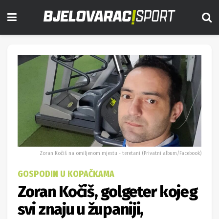
Zoran Kočiš na omiljenom mjestu - teretani (Privatni album/Facebook)
GOSPODIN U KOPAČKAMA
Zoran Kočiš, golgeter kojeg
svi znaju u županiji,