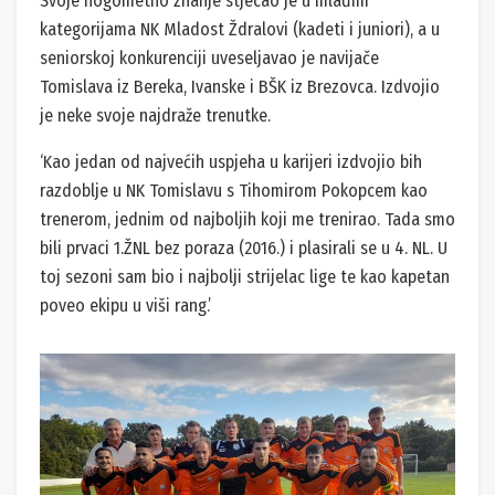
Svoje nogometno znanje stjecao je u mlađim
kategorijama NK Mladost Ždralovi (kadeti i juniori), a u
seniorskoj konkurenciji uveseljavao je navijače
Tomislava iz Bereka, Ivanske i BŠK iz Brezovca. Izdvojio
je neke svoje najdraže trenutke.
‘Kao jedan od najvećih uspjeha u karijeri izdvojio bih
razdoblje u NK Tomislavu s Tihomirom Pokopcem kao
trenerom, jednim od najboljih koji me trenirao. Tada smo
bili prvaci 1.ŽNL bez poraza (2016.) i plasirali se u 4. NL. U
toj sezoni sam bio i najbolji strijelac lige te kao kapetan
poveo ekipu u viši rang.’