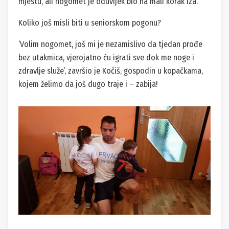
mjestu, ali nogomet je oduvijek bio na mali korak iza.’
Koliko još misli biti u seniorskom pogonu?
‘Volim nogomet, još mi je nezamislivo da tjedan prođe
bez utakmica, vjerojatno ću igrati sve dok me noge i
zdravlje služe’, završio je Kočiš, gospodin u kopačkama,
kojem želimo da još dugo traje i – zabija!