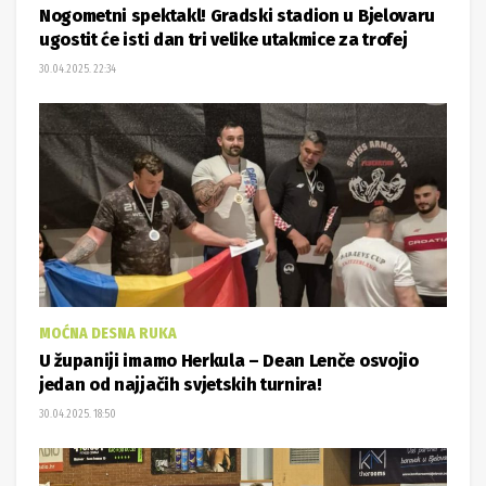
Nogometni spektakl! Gradski stadion u Bjelovaru
ugostit će isti dan tri velike utakmice za trofej
30.04.2025. 22:34
MOĆNA DESNA RUKA
U županiji imamo Herkula – Dean Lenče osvojio
jedan od najjačih svjetskih turnira!
30.04.2025. 18:50