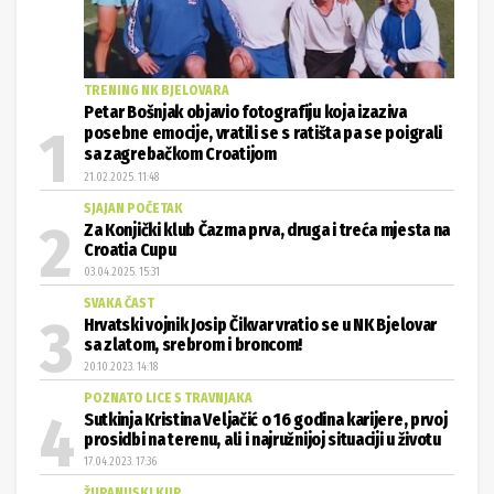
TRENING NK BJELOVARA
Petar Bošnjak objavio fotografiju koja izaziva
posebne emocije, vratili se s ratišta pa se poigrali
sa zagrebačkom Croatijom
21.02.2025. 11:48
SJAJAN POČETAK
Za Konjički klub Čazma prva, druga i treća mjesta na
Croatia Cupu
03.04.2025. 15:31
SVAKA ČAST
Hrvatski vojnik Josip Čikvar vratio se u NK Bjelovar
sa zlatom, srebrom i broncom!
20.10.2023. 14:18
POZNATO LICE S TRAVNJAKA
Sutkinja Kristina Veljačić o 16 godina karijere, prvoj
prosidbi na terenu, ali i najružnijoj situaciji u životu
17.04.2023. 17:36
ŽUPANIJSKI KUP