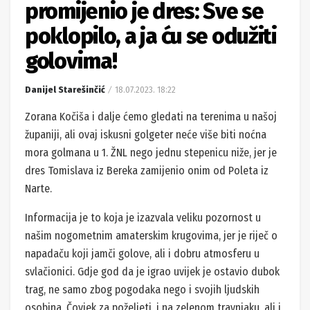
promijenio je dres: Sve se
poklopilo, a ja ću se odužiti
golovima!
Danijel Starešinčić
18.07.2023. 18:22
Zorana Kočiša i dalje ćemo gledati na terenima u našoj
županiji, ali ovaj iskusni golgeter neće više biti noćna
mora golmana u 1. ŽNL nego jednu stepenicu niže, jer je
dres Tomislava iz Bereka zamijenio onim od Poleta iz
Narte.
Informacija je to koja je izazvala veliku pozornost u
našim nogometnim amaterskim krugovima, jer je riječ o
napadaču koji jamči golove, ali i dobru atmosferu u
svlačionici. Gdje god da je igrao uvijek je ostavio dubok
trag, ne samo zbog pogodaka nego i svojih ljudskih
osobina. Čovjek za poželjeti, i na zelenom travnjaku, ali i