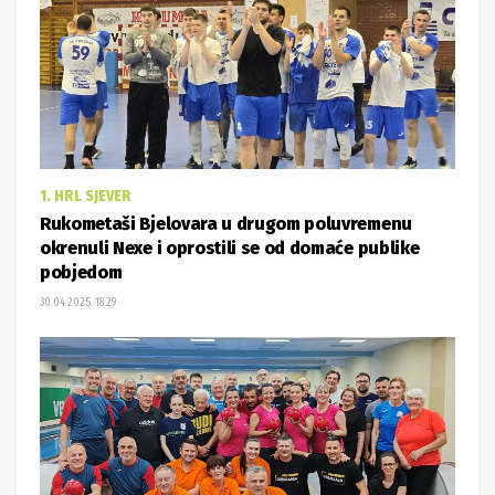
1. HRL SJEVER
Rukometaši Bjelovara u drugom poluvremenu
okrenuli Nexe i oprostili se od domaće publike
pobjedom
30.04.2025. 18:29