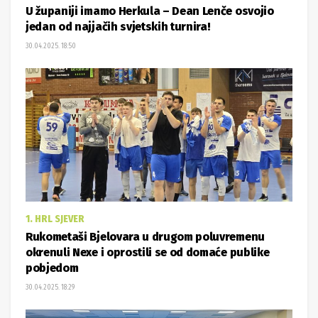
U županiji imamo Herkula – Dean Lenče osvojio
jedan od najjačih svjetskih turnira!
30.04.2025. 18:50
1. HRL SJEVER
Rukometaši Bjelovara u drugom poluvremenu
okrenuli Nexe i oprostili se od domaće publike
pobjedom
30.04.2025. 18:29