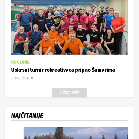
KUGLANJE
Uskrsni turnir rekreativaca pripao Šumarima
30.04.2025. 12:18
UČITAJ VIŠE
NAJČITANIJE