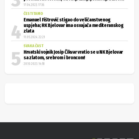
17.04.2023. 17:36
ČESTITAMO
Emanuel Fištrović stigao do veličanstvenog
uspjeha; RK Bjelovar ima osvajača mediteranskog
zlata
11.05.2024. 22:21
SVAKA ČAST
Hrvatski vojnik Josip Čikvar vratio se u NK Bjelovar
sa zlatom, srebrom i broncom!
20.10.2023. 14:18