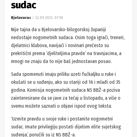
sudac
Bjelovarac
22.09.2023. 07:38
Nije tajna da u Bjelovarsko-bilogorskoj županiji
nedostaje nogometnih sudaca. Osim toga igrači, treneri,
djelatnici klubova, navijači i novinari prečesto su
prekritični prema ‘djeliteljima pravde’ na travnjacima, a
mnogi ne znaju da to nije baš jednostavan posao.
Sada spomenuti imaju priliku uzeti fućkaljku u ruke i
okušati se u suđenju, ako su stariji od 16 i mlađi od 35
godina. Komisija nogometnih sudaca NS BBŽ-a poziva
zainteresirane da se jave za tečaj u listopadu, a više o
svemu možete saznati u objavi ispod ovog teksta.
‘Uzmite pravdu u svoje ruke i postanite nogometni
sudac. Imate privilegiju postati dijelom elite svjetskog
suđenja’, poručili su iz NS BBŽ-a.