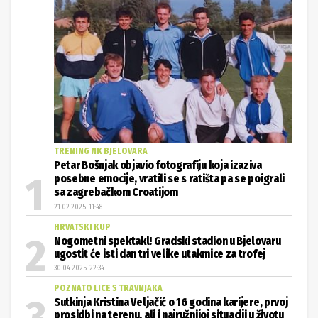
TRENING NK BJELOVARA
Petar Bošnjak objavio fotografiju koja izaziva
posebne emocije, vratili se s ratišta pa se poigrali
sa zagrebačkom Croatijom
21.02.2025. 11:48
HRVATSKI KUP
Nogometni spektakl! Gradski stadion u Bjelovaru
ugostit će isti dan tri velike utakmice za trofej
30.04.2025. 22:34
POZNATO LICE S TRAVNJAKA
Sutkinja Kristina Veljačić o 16 godina karijere, prvoj
prosidbi na terenu, ali i najružnijoj situaciji u životu