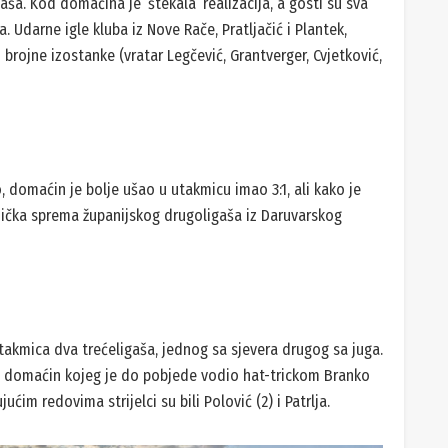
gaša. Kod domaćina je ‘štekala’ realizacija, a gosti su sva
. Udarne igle kluba iz Nove Rače, Pratljačić i Plantek,
brojne izostanke (vratar Legčević, Grantverger, Cvjetković,
o, domaćin je bolje ušao u utakmicu imao 3:1, ali kako je
fizička sprema županijskog drugoligaša iz Daruvarskog
akmica dva trećeligaša, jednog sa sjevera drugog sa juga.
lio domaćin kojeg je do pobjede vodio hat-trickom Branko
ćim redovima strijelci su bili Polović (2) i Patrlja.