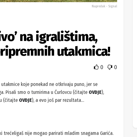
Napredak - Signal
ivo’ na igralištima,
ripremnih utakmica!
0
0
ne utakmice koje ponekad ne otkrivaju puno, jer se
. Pisali smo o turnirima u Ćurlovcu (čitajte
OVDJE
),
u (čitajte
OVDJE
), a evo još par rezultata…
ki trećeligaš nije mogao parirati mladim snagama Garića.