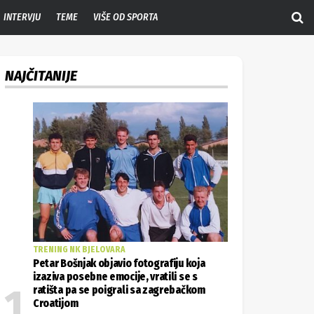
INTERVJU
TEME
VIŠE OD SPORTA
NAJČITANIJE
TRENING NK BJELOVARA
Petar Bošnjak objavio fotografiju koja
izaziva posebne emocije, vratili se s
ratišta pa se poigrali sa zagrebačkom
Croatijom