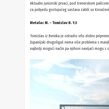
Aktualni juniorski prvaci, pod trenerskom palicom
za pobjedu gostujućeg sastava zabili su Kovačević, 
Metalac M. – Tomislav B. 1:3
Tomislav iz Bereka je odradio vrlo dobru pripremn
županijski drugoligaš nema više problema s manjk
najbolji mogući način pa njihovi navijači mogu s