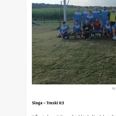
NK
Sloga – Trnski 0:3