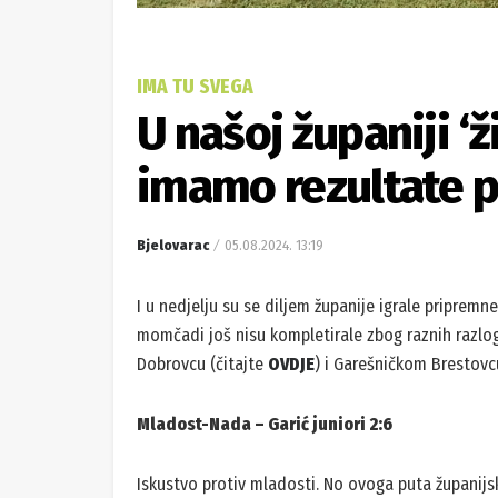
IMA TU SVEGA
U našoj županiji ‘ž
imamo rezultate p
Bjelovarac
05.08.2024. 13:19
I u nedjelju su se diljem županije igrale priprem
momčadi još nisu kompletirale zbog raznih razloga
Dobrovcu (čitajte
OVDJE
) i Garešničkom Brestovc
Mladost-Nada – Garić juniori 2:6
Iskustvo protiv mladosti. No ovoga puta županijs