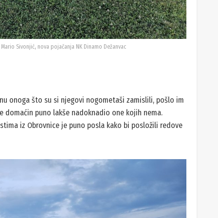
i Mario Sivonjić, nova pojačanja NK Dinamo Dežanvac
nu onoga što su si njegovi nogometaši zamislili, pošlo im
li je domaćin puno lakše nadoknadio one kojih nema.
ostima iz Obrovnice je puno posla kako bi posložili redove