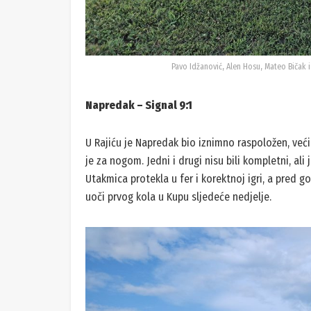
Pavo Idžanović, Alen Hosu, Mateo Bičak 
Napredak – Signal 9:1
U Rajiću je Napredak bio iznimno raspoložen, veći
je za nogom. Jedni i drugi nisu bili kompletni, a
Utakmica protekla u fer i korektnoj igri, a pred g
uoči prvog kola u Kupu sljedeće nedjelje.