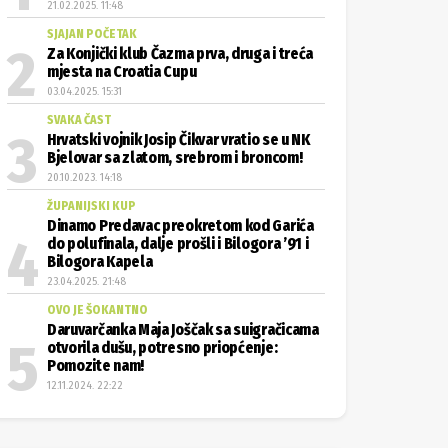
21.02.2025. 11:48
SJAJAN POČETAK
Za Konjički klub Čazma prva, druga i treća
mjesta na Croatia Cupu
03.04.2025. 15:31
SVAKA ČAST
Hrvatski vojnik Josip Čikvar vratio se u NK
Bjelovar sa zlatom, srebrom i broncom!
20.10.2023. 14:18
ŽUPANIJSKI KUP
Dinamo Predavac preokretom kod Garića
do polufinala, dalje prošli i Bilogora ’91 i
Bilogora Kapela
23.04.2025. 21:48
OVO JE ŠOKANTNO
Daruvarčanka Maja Joščak sa suigračicama
otvorila dušu, potresno priopćenje:
Pomozite nam!
12.11.2024. 22:22