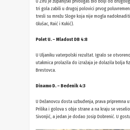
U Žiru je županijski prvoligaš bio bolji od drugoli
tri gola zabili u drugoj polovici prvog poluvremena
tresli su mrežu Sloge koja nije mogla nadoknaditi 
Glušac, Raić i Kukić).
Polet U. – Mladost DB 4:8
U Uljaniku vaterpolski rezultat. Igralo se otvoren
utakmica prolazila do izražaja je dolazila bolja 
Brestovca.
Dinamo D. – Bedenik 4:3
U Dežanovcu dosta uzbuđenja, prava pripremna ut
Prilika i golova s obje strane a na kraju se vese
Sivonjić, a jedan je dodao Josip Dobrenić. U gostuju