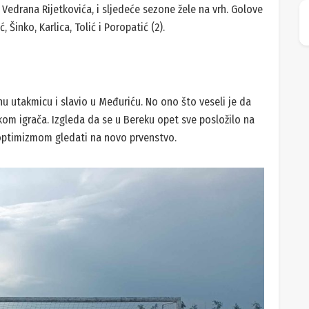
 Vedrana Rijetkovića, i sljedeće sezone žele na vrh. Golove
Šinko, Karlica, Tolić i Poropatić (2).
u utakmicu i slavio u Međuriću. No ono što veseli je da
om igrača. Izgleda da se u Bereku opet sve posložilo na
 optimizmom gledati na novo prvenstvo.