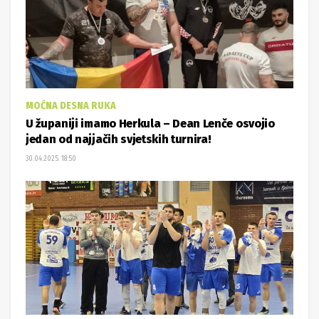
MOĆNA DESNA RUKA
U županiji imamo Herkula – Dean Lenče osvojio
jedan od najjačih svjetskih turnira!
30.04.2025. 18:50