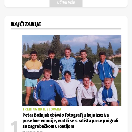
UČITAJ VIŠE
NAJČITANIJE
TRENING NK BJELOVARA
Petar Bošnjak objavio fotografiju koja izaziva
posebne emocije, vratili se s ratišta pa se poigrali
sa zagrebačkom Croatijom