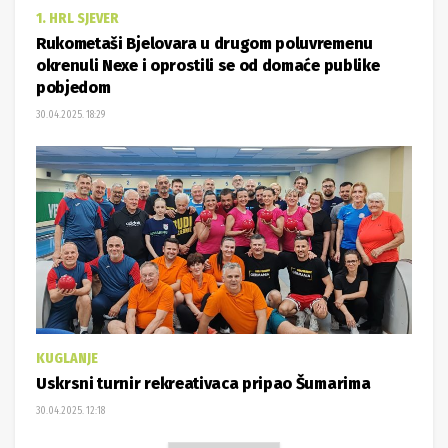
1. HRL SJEVER
Rukometaši Bjelovara u drugom poluvremenu
okrenuli Nexe i oprostili se od domaće publike
pobjedom
30.04.2025. 18:29
KUGLANJE
Uskrsni turnir rekreativaca pripao Šumarima
30.04.2025. 12:18