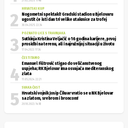
21.02.2025. 11:48
HRVATSKI KUP
Nogometni spektakl! Gradski stadion u Bjelovaru
ugostit će isti dan tri velike utakmice za trofej
30.04.2025. 22:34
POZNATO LICE S TRAVNJAKA
Sutkinja Kristina Veljačić o 16 godina karijere, prvoj
prosidbi na terenu, ali i najružnijoj situaciji u životu
17.04.2023. 17:36
ČESTITAMO
Emanuel Fištrović stigao do veličanstvenog
uspjeha; RK Bjelovar ima osvajača mediteranskog
zlata
11.05.2024. 22:21
SVAKA ČAST
Hrvatski vojnik Josip Čikvar vratio se u NK Bjelovar
sa zlatom, srebrom i broncom!
20.10.2023. 14:18