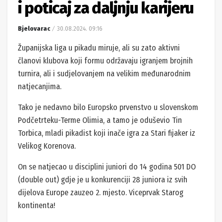
i poticaj za daljnju karijeru
Bjelovarac
30.08.2024. 09:16
Županijska liga u pikadu miruje, ali su zato aktivni
članovi klubova koji formu održavaju igranjem brojnih
turnira, ali i sudjelovanjem na velikim međunarodnim
natjecanjima.
Tako je nedavno bilo Europsko prvenstvo u slovenskom
Podčetrteku-Terme Olimia, a tamo je oduševio Tin
Torbica, mladi pikadist koji inače igra za Stari fijaker iz
Velikog Korenova.
On se natjecao u disciplini juniori do 14 godina 501 DO
(double out) gdje je u konkurenciji 28 juniora iz svih
dijelova Europe zauzeo 2. mjesto. Viceprvak Starog
kontinenta!