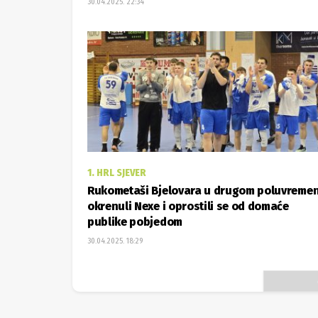
30.04.2025. 22:34
1. HRL SJEVER
Rukometaši Bjelovara u drugom poluvreme
okrenuli Nexe i oprostili se od domaće
publike pobjedom
30.04.2025. 18:29