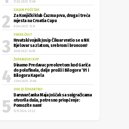
21.02.2025. 11:48
SJAJAN POČETAK
Za Konjički klub Čazma prva, druga i treća
mjesta na Croatia Cupu
03.04.2025. 15:31
SVAKA ČAST
Hrvatski vojnik Josip Čikvar vratio se u NK
Bjelovar sa zlatom, srebrom i broncom!
20.10.2023. 14:18
ŽUPANIJSKI KUP
Dinamo Predavac preokretom kod Garića
do polufinala, dalje prošli i Bilogora ’91 i
Bilogora Kapela
23.04.2025. 21:48
OVO JE ŠOKANTNO
Daruvarčanka Maja Joščak sa suigračicama
otvorila dušu, potresno priopćenje:
Pomozite nam!
12.11.2024. 22:22