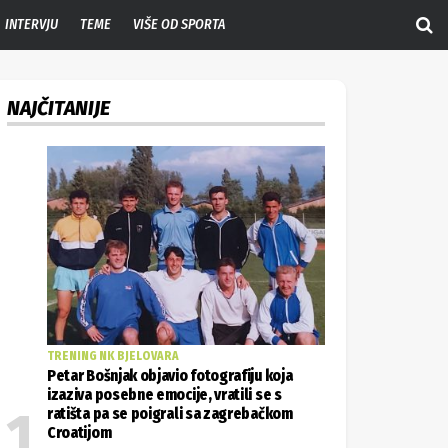
INTERVJU
TEME
VIŠE OD SPORTA
NAJČITANIJE
TRENING NK BJELOVARA
Petar Bošnjak objavio fotografiju koja
izaziva posebne emocije, vratili se s
ratišta pa se poigrali sa zagrebačkom
Croatijom