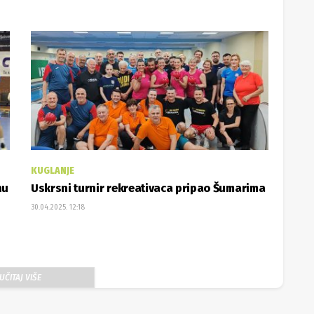
KUGLANJE
nu
Uskrsni turnir rekreativaca pripao Šumarima
30.04.2025. 12:18
UČITAJ VIŠE