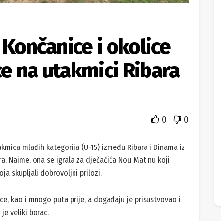
z Končanice i okolice
ce na utakmici Ribara
0
0
takmica mlađih kategorija (U-15) između Ribara i Dinama iz
ra. Naime, ona se igrala za dječačića Nou Matinu koji
a skupljali dobrovoljni prilozi.
rce, kao i mnogo puta prije, a događaju je prisustvovao i
e veliki borac.