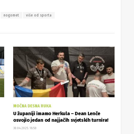
nogomet
više od sporta
MOĆNA DESNA RUKA
U županiji imamo Herkula – Dean Lenče
osvojio jedan od najjačih svjetskih turnira!
30.04.2025. 18:50