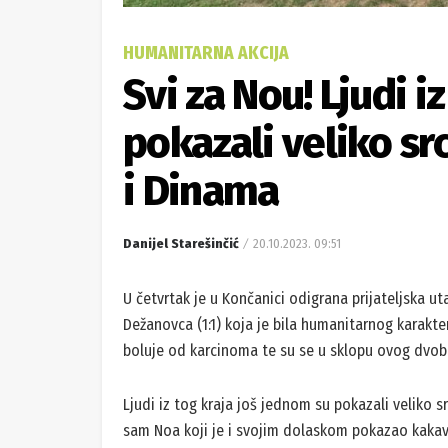
HUMANITARNA AKCIJA
Svi za Nou! Ljudi i
pokazali veliko sr
i Dinama
Danijel Starešinčić
20.10.2023. 09:51
U četvrtak je u Končanici odigrana prijateljska u
Dežanovca (1:1) koja je bila humanitarnog karakte
boluje od karcinoma te su se u sklopu ovog dvoboj
Ljudi iz tog kraja još jednom su pokazali veliko s
sam Noa koji je i svojim dolaskom pokazao kakav j