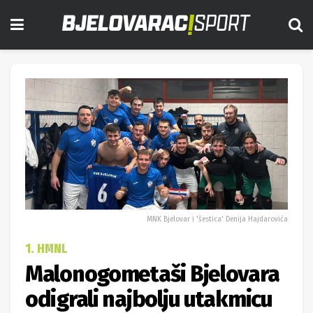
MNK Bjelovar i 'šestica' Denija Hajdarovića
1. HMNL
Malonogometaši Bjelovara
odigrali najbolju utakmicu