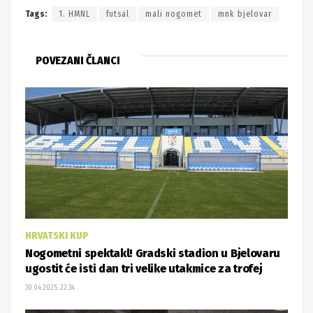
Tags:
1. HMNL
futsal
mali nogomet
mnk bjelovar
POVEZANI ČLANCI
HRVATSKI KUP
Nogometni spektakl! Gradski stadion u Bjelovaru
ugostit će isti dan tri velike utakmice za trofej
30.04.2025. 22:34