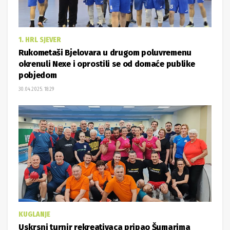
1. HRL SJEVER
Rukometaši Bjelovara u drugom poluvremenu
okrenuli Nexe i oprostili se od domaće publike
pobjedom
30.04.2025. 18:29
KUGLANJE
Uskrsni turnir rekreativaca pripao Šumarima