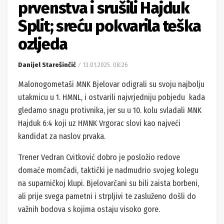
prvenstva i srušili Hajduk
Split; sreću pokvarila teška
ozljeda
Danijel Starešinčić
13.01.2025. 08:26
Malonogometaši MNK Bjelovar odigrali su svoju najbolju
utakmicu u 1. HMNL, i ostvarili najvrjedniju pobjedu kada
gledamo snagu protivnika, jer su u 10. kolu svladali MNK
Hajduk 6:4 koji uz HMNK Vrgorac slovi kao najveći
kandidat za naslov prvaka.
Trener Vedran Cvitković dobro je posložio redove
domaće momčadi, taktički je nadmudrio svojeg kolegu
na suparničkoj klupi. Bjelovarčani su bili zaista borbeni,
ali prije svega pametni i strpljivi te zasluženo došli do
važnih bodova s kojima ostaju visoko gore.