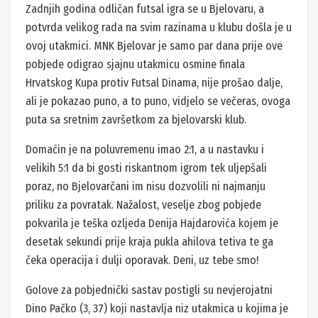
Zadnjih godina odličan futsal igra se u Bjelovaru, a
potvrda velikog rada na svim razinama u klubu došla je u
ovoj utakmici. MNK Bjelovar je samo par dana prije ove
pobjede odigrao sjajnu utakmicu osmine finala
Hrvatskog Kupa protiv Futsal Dinama, nije prošao dalje,
ali je pokazao puno, a to puno, vidjelo se večeras, ovoga
puta sa sretnim završetkom za bjelovarski klub.
Domaćin je na poluvremenu imao 2:1, a u nastavku i
velikih 5:1 da bi gosti riskantnom igrom tek uljepšali
poraz, no Bjelovarčani im nisu dozvolili ni najmanju
priliku za povratak. Nažalost, veselje zbog pobjede
pokvarila je teška ozljeda Denija Hajdarovića kojem je
desetak sekundi prije kraja pukla ahilova tetiva te ga
čeka operacija i dulji oporavak. Deni, uz tebe smo!
Golove za pobjednički sastav postigli su nevjerojatni
Dino Pačko (3, 37) koji nastavlja niz utakmica u kojima je