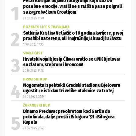
Petar Bošnjak objavio fotografiju koja izaziva
posebne emocije, vratili se s ratišta pa se poigrali
sa zagrebačkom Croatijom
21.02.2025. 11:48
POZNATO LICE S TRAVNJAKA
Sutkinja Kristina Veljačić o 16 godina karijere, prvoj
prosidbi na terenu, ali i najružnijoj situaciji u životu
17.04.2023. 17:36
SVAKA ČAST
Hrvatski vojnik Josip Čikvar vratio se u NK Bjelovar
sa zlatom, srebrom i broncom!
20.10.2023. 14:18
HRVATSKI KUP
Nogometni spektakl! Gradski stadion u Bjelovaru
ugostit će isti dan tri velike utakmice za trofej
30.04.2025. 22:34
ŽUPANIJSKI KUP
Dinamo Predavac preokretom kod Garića do
polufinala, dalje prošli i Bilogora ’91 i Bilogora
Kapela
23.04.2025. 21:48