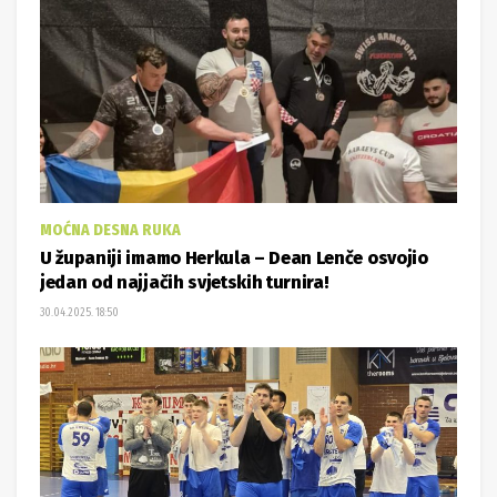
MOĆNA DESNA RUKA
U županiji imamo Herkula – Dean Lenče osvojio
jedan od najjačih svjetskih turnira!
30.04.2025. 18:50