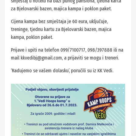
smještaj u hotelu na bazi punog pansiona, tjedna karta
za Bjelovarski bazen, majica kampa i poklon paket.
Cijena kampa bez smještaja je 60 eura, uključuje,
treninge, tjednu kartu za Bjelovarski bazen, majica
kampa, poklon paket.
Prijave i upiti na telefon 099/7100717, 098/397888 ili na
mail kkvedibj@gmail.com, a prijaviti se mogu i treneri.
‘Radujemo se vašem dolasku’, poručili su iz KK Vedi.