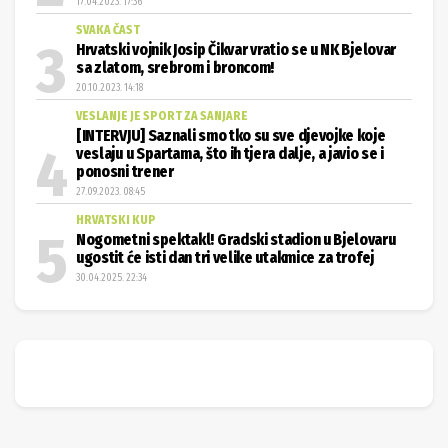
17.04.2023. 17:36
SVAKA ČAST
Hrvatski vojnik Josip Čikvar vratio se u NK Bjelovar
sa zlatom, srebrom i broncom!
20.10.2023. 14:18
VESLANJE JE SPORT ZA SANJARE
[INTERVJU] Saznali smo tko su sve djevojke koje
veslaju u Spartama, što ih tjera dalje, a javio se i
ponosni trener
27.09.2023. 08:45
HRVATSKI KUP
Nogometni spektakl! Gradski stadion u Bjelovaru
ugostit će isti dan tri velike utakmice za trofej
30.04.2025. 22:34