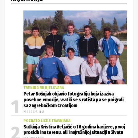
TRENING NK BJELOVARA
Petar Bošnjak objavio fotografiju koja izaziva
posebne emocije, vratili se s ratišta pa se poigrali
sa zagrebačkom Croatijom
21.02.2025. 11:48
POZNATO LICE S TRAVNJAKA
Sutkinja Kristina Veljačić o 16 godina karijere, prvoj
prosidbi na terenu, ali i najružnijoj situaciji u životu