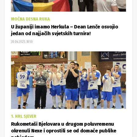
MOĆNA DESNA RUKA
U županiji imamo Herkula – Dean Lenče osvojio
jedan od najjačih svjetskih turnira!
30.04.2025. 18:50
1. HRL SJEVER
Rukometaši Bjelovara u drugom poluvremenu
okrenuli Nexe i oprostili se od domaće publike