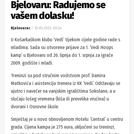
Bjelovaru: Radujemo se
vašem dolasku!
Bjelovarac
10.05.2023. 09:24
U Košarkaškom klubu ‘Vedi’ tijekom cijele godine rade s
mladima. Sada su otvorene prijave za 1. ‘Vedi Hoops
kamp’ u Bjelovaru od 26. lipnja do 1. srpnja za igrače
2009. godište i mlađi.
Treninzi su pod stručnim vodstvom prof. Damira
Matkovića i asistenciju trenera iz KK ‘Vedi’. Održavaju se
ujutro i navečer na vanjskim igralištima Sokolane, a u
slučaju lošeg vremena (kiša ili prevelika vrućina) u
dvorani I Osnovne škole.
Smještaj je u novo obnovljenom Hotelu ‘Central’ u centru
grada. Cijena kampa je 275 eura, uključeni su treninzi,