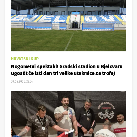
HRVATSKI KUP
Nogometni spektakl! Gradski stadion u Bjelovaru
ugostit će isti dan tri velike utakmice za trofej
30.04.2025. 22:34