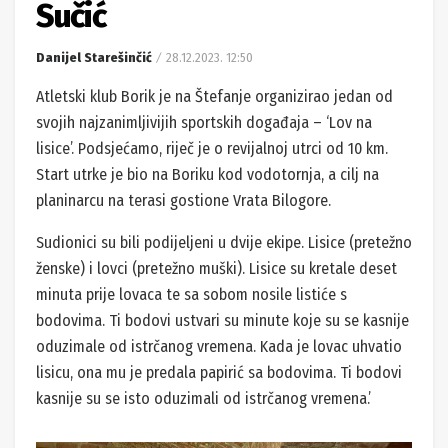
Sučić
Danijel Starešinčić
28.12.2023. 12:50
Atletski klub Borik je na Štefanje organizirao jedan od
svojih najzanimljivijih sportskih događaja – ‘Lov na
lisice’. Podsjećamo, riječ je o revijalnoj utrci od 10 km.
Start utrke je bio na Boriku kod vodotornja, a cilj na
planinarcu na terasi gostione Vrata Bilogore.
Sudionici su bili podijeljeni u dvije ekipe. Lisice (pretežno
ženske) i lovci (pretežno muški). Lisice su kretale deset
minuta prije lovaca te sa sobom nosile listiće s
bodovima. Ti bodovi ustvari su minute koje su se kasnije
oduzimale od istrčanog vremena. Kada je lovac uhvatio
lisicu, ona mu je predala papirić sa bodovima. Ti bodovi
kasnije su se isto oduzimali od istrčanog vremena.’