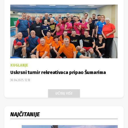
KUGLANJE
Uskrsni turnir rekreativaca pripao Šumarima
30.04.2025. 12:18
UČITAJ VIŠE
NAJČITANIJE