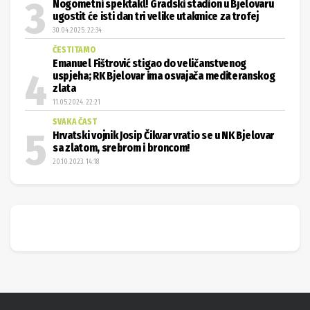
Nogometni spektakl! Gradski stadion u Bjelovaru
ugostit će isti dan tri velike utakmice za trofej
30.04.2025. 22:34
ČESTITAMO
Emanuel Fištrović stigao do veličanstvenog
uspjeha; RK Bjelovar ima osvajača mediteranskog
zlata
11.05.2024. 22:21
SVAKA ČAST
Hrvatski vojnik Josip Čikvar vratio se u NK Bjelovar
sa zlatom, srebrom i broncom!
20.10.2023. 14:18