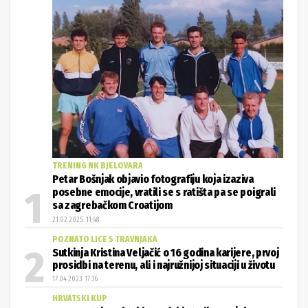
TRENING NK BJELOVARA
Petar Bošnjak objavio fotografiju koja izaziva
posebne emocije, vratili se s ratišta pa se poigrali
sa zagrebačkom Croatijom
21.02.2025. 11:48
POZNATO LICE S TRAVNJAKA
Sutkinja Kristina Veljačić o 16 godina karijere, prvoj
prosidbi na terenu, ali i najružnijoj situaciji u životu
17.04.2023. 17:36
HRVATSKI KUP