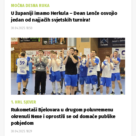
MOĆNA DESNA RUKA
U županiji imamo Herkula – Dean Lenče osvojio
jedan od najjačih svjetskih turnira!
30.04.2025. 18:50
1. HRL SJEVER
Rukometaši Bjelovara u drugom poluvremenu
okrenuli Nexe i oprostili se od domaće publike
pobjedom
30.04.2025. 18:29