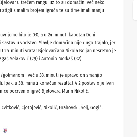
 Bjelovar u trećem rangu, uz to su domaćini već neko
u stigli s malim brojem igrača te su time imali manju
uvrijeme bilo je 0:0, a u 24. minuti kapetan Deni
sastav u vodstvo. Slavlje domaćina nije dugo trajalo, jer
26. minuti vratar Bjelovarčana Nikola Beljan nesretno je
agaš Selaković (29) i Antonio Merkaš (32).
m/golmanom i već u 33. minuti je upravo on smanjio
 Ipak, u 38. minuti konačan rezultat 4:2 postavio je Ivan
ce pocrvenio igrač Bjelovara Marin Nikolić.
Cvitković, Cjetojević, Nikolić, Hrahovski, Šelj, Gogić.