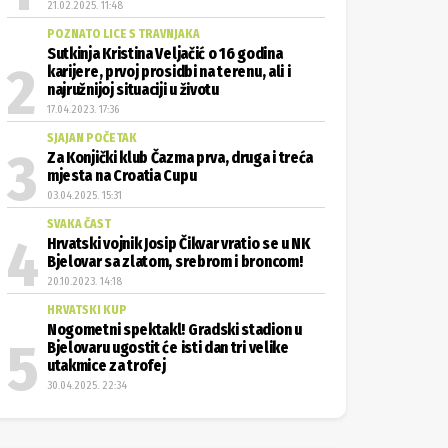
21.02.2025. 11:48
POZNATO LICE S TRAVNJAKA
Sutkinja Kristina Veljačić o 16 godina
karijere, prvoj prosidbi na terenu, ali i
najružnijoj situaciji u životu
17.04.2023. 17:36
SJAJAN POČETAK
Za Konjički klub Čazma prva, druga i treća
mjesta na Croatia Cupu
03.04.2025. 15:31
SVAKA ČAST
Hrvatski vojnik Josip Čikvar vratio se u NK
Bjelovar sa zlatom, srebrom i broncom!
20.10.2023. 14:18
HRVATSKI KUP
Nogometni spektakl! Gradski stadion u
Bjelovaru ugostit će isti dan tri velike
utakmice za trofej
30.04.2025. 22:34