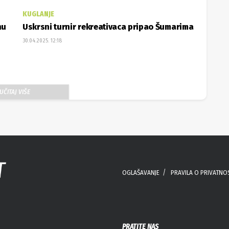
KUGLANJE
nu
Uskrsni turnir rekreativaca pripao Šumarima
30.04.2025. 12:18
UČITAJ VIŠE
OGLAŠAVANJE
PRAVILA O PRIVATNO
PRATITE NAS