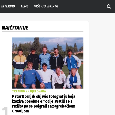
INTERVJU
TEME
VIŠE OD SPORTA
NAJČITANIJE
TRENING NK BJELOVARA
Petar Bošnjak objavio fotografiju koja
izaziva posebne emocije, vratili se s
ratišta pa se poigrali sa zagrebačkom
Croatijom