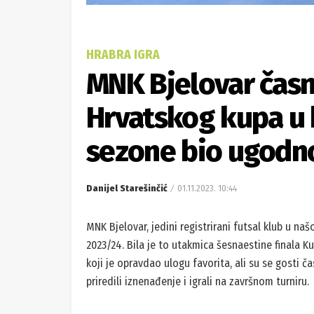
HRABRA IGRA
MNK Bjelovar časn
Hrvatskog kupa u 
sezone bio ugodn
Danijel Starešinčić
01.11.2023. 10:44
MNK Bjelovar, jedini registrirani futsal klub u na
2023/24. Bila je to utakmica šesnaestine finala K
koji je opravdao ulogu favorita, ali su se gosti 
priredili iznenađenje i igrali na završnom turniru.