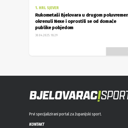
1. HRL SJEVER
Rukometaši Bjelovara u drugom poluvreme
okrenuli Nexe i oprostili se od domaće
publike pobjedom
30.04.2025. 18:29
Prvi specijalizirani portal za županijski sport.
KONTAKT