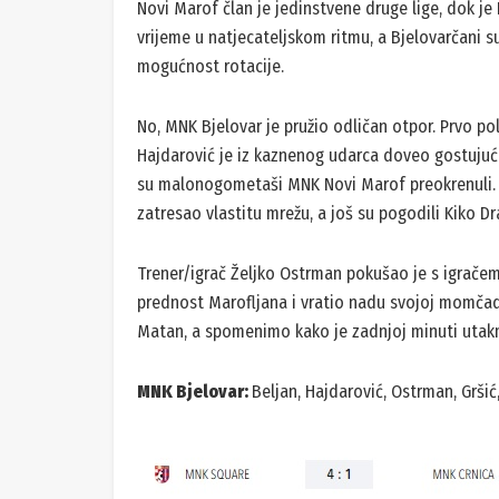
Novi Marof član je jedinstvene druge lige, dok je
vrijeme u natjecateljskom ritmu, a Bjelovarčani s
mogućnost rotacije.
No, MNK Bjelovar je pružio odličan otpor. Prvo pol
Hajdarović je iz kaznenog udarca doveo gostujući 
su malonogometaši MNK Novi Marof preokrenuli. U 
zatresao vlastitu mrežu, a još su pogodili Kiko Dr
Trener/igrač Željko Ostrman pokušao je s igrače
prednost Marofljana i vratio nadu svojoj momčadi.
Matan, a spomenimo kako je zadnjoj minuti utakmi
MNK Bjelovar:
Beljan, Hajdarović, Ostrman, Gršić, 