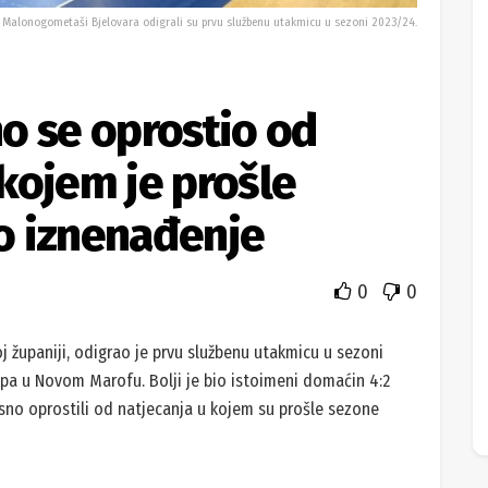
Malonogometaši Bjelovara odigrali su prvu službenu utakmicu u sezoni 2023/24.
o se oprostio od
kojem je prošle
o iznenađenje
0
0
šoj županiji, odigrao je prvu službenu utakmicu u sezoni
upa u Novom Marofu. Bolji je bio istoimeni domaćin 4:2
časno oprostili od natjecanja u kojem su prošle sezone