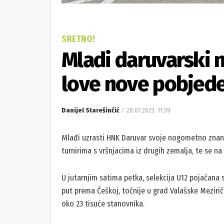
SRETNO!
Mladi daruvarski 
love nove pobjed
Danijel Starešinčić
28.07.2023. 11:39
Mlađi uzrasti HNK Daruvar svoje nogometno znan
turnirima s vršnjacima iz drugih zemalja, te se n
U jutarnjim satima petka, selekcija U12 pojačana 
put prema Češkoj, točnije u grad Valašske Meziriči 
oko 23 tisuće stanovnika.