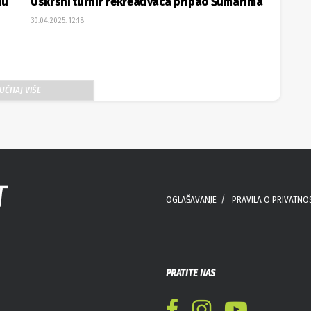
nu
Uskrsni turnir rekreativaca pripao Šumarima
30.04.2025. 12:18
UČITAJ VIŠE
OGLAŠAVANJE
PRAVILA O PRIVATNO
PRATITE NAS