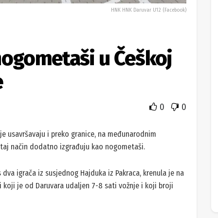
HNK HNK Daruvar U12 (Facebook)
nogometaši u Češkoj
e
0
0
je usavršavaju i preko granice, na međunarodnim
a taj način dodatno izgrađuju kao nogometaši.
s dva igrača iz susjednog Hajduka iz Pakraca, krenula je na
koji je od Daruvara udaljen 7-8 sati vožnje i koji broji