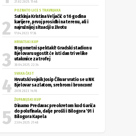
21.02.2025. 11:48
POZNATO LICE S TRAVNJAKA
Sutkinja Kristina Veljačić o 16 godina
karijere, prvoj prosidbi na terenu, ali i
najružnijoj situaciji u životu
17.04.2023. 17:36
HRVATSKI KUP
Nogometni spektakl! Gradski stadion u
Bjelovaru ugostit će isti dan tri velike
utakmice za trofej
30.04.2025. 22:34
SVAKA ČAST
Hrvatski vojnik Josip Čikvar vratio se u NK
Bjelovar sa zlatom, srebrom i broncom!
20.10.2023. 14:18
ŽUPANIJSKI KUP
Dinamo Predavac preokretom kod Garića
do polufinala, dalje prošli i Bilogora ’91 i
Bilogora Kapela
23.04.2025. 21:48