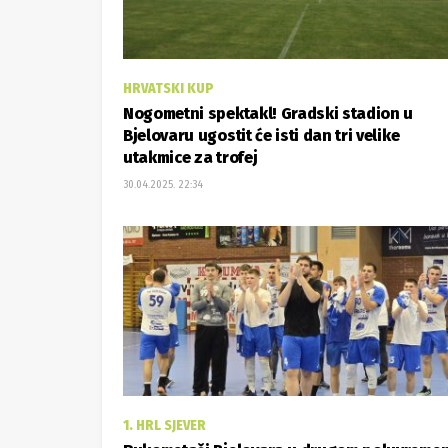
HRVATSKI KUP
Nogometni spektakl! Gradski stadion u
Bjelovaru ugostit će isti dan tri velike
utakmice za trofej
30.04.2025. 22:34
1. HRL SJEVER