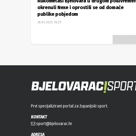
Rukometaši Bjelovara u drugom poluvreme
okrenuli Nexe i oprostili se od domaće
publike pobjedom
30.04.2025. 18:29
Prvi specijalizirani portal za županijski sport.
KONTAKT
sport@bjelovarac.hr
ADRESA