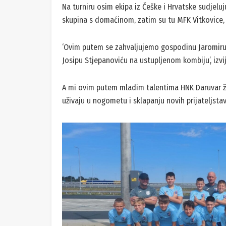
Na turniru osim ekipa iz Češke i Hrvatske sudjeluj
skupina s domaćinom, zatim su tu MFK Vitkovice, 
‘Ovim putem se zahvaljujemo gospodinu Jaromiru 
Josipu Stjepanoviću na ustupljenom kombiju’, izvij
A mi ovim putem mladim talentima HNK Daruvar žel
uživaju u nogometu i sklapanju novih prijateljstav