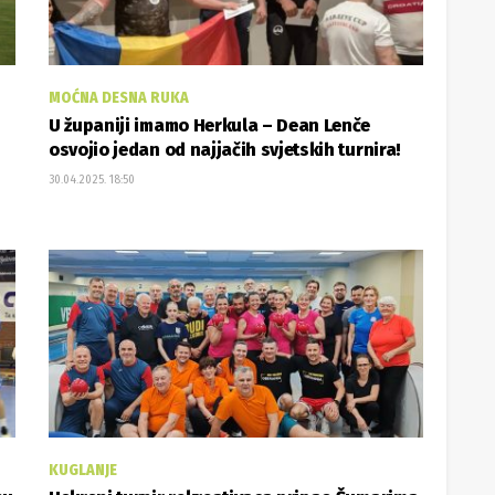
MOĆNA DESNA RUKA
U županiji imamo Herkula – Dean Lenče
osvojio jedan od najjačih svjetskih turnira!
30.04.2025. 18:50
KUGLANJE