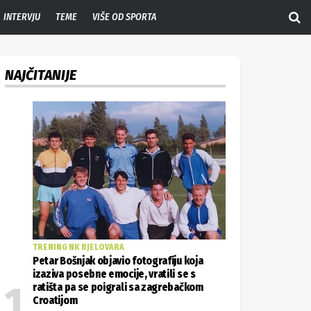
INTERVJU
TEME
VIŠE OD SPORTA
NAJČITANIJE
TRENING NK BJELOVARA
Petar Bošnjak objavio fotografiju koja
izaziva posebne emocije, vratili se s
ratišta pa se poigrali sa zagrebačkom
Croatijom