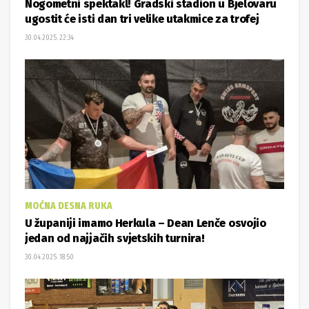
Nogometni spektakl! Gradski stadion u Bjelovaru
ugostit će isti dan tri velike utakmice za trofej
30.04.2025. 22:34
MOĆNA DESNA RUKA
U županiji imamo Herkula – Dean Lenče osvojio
jedan od najjačih svjetskih turnira!
30.04.2025. 18:50