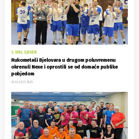
1. HRL SJEVER
Rukometaši Bjelovara u drugom poluvremenu
okrenuli Nexe i oprostili se od domaće publike
pobjedom
30.04.2025. 18:29