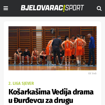
KK Vedi
2. LIGA SJEVER
Košarkašima Vedija drama
u Đurđevcu za drugu