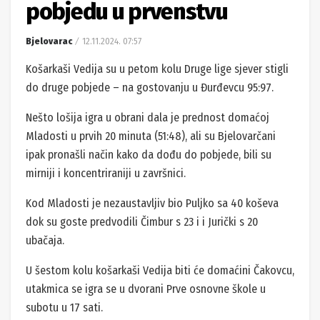
pobjedu u prvenstvu
Bjelovarac
12.11.2024. 07:57
Košarkaši Vedija su u petom kolu Druge lige sjever stigli
do druge pobjede – na gostovanju u Đurđevcu 95:97.
Nešto lošija igra u obrani dala je prednost domaćoj
Mladosti u prvih 20 minuta (51:48), ali su Bjelovarčani
ipak pronašli način kako da dođu do pobjede, bili su
mirniji i koncentriraniji u završnici.
Kod Mladosti je nezaustavljiv bio Puljko sa 40 koševa
dok su goste predvodili Čimbur s 23 i i Jurički s 20
ubačaja.
U šestom kolu košarkaši Vedija biti će domaćini Čakovcu,
utakmica se igra se u dvorani Prve osnovne škole u
subotu u 17 sati.