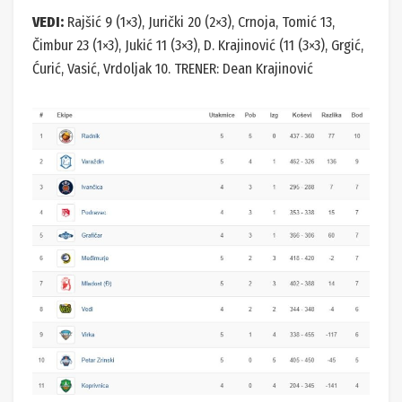
VEDI:
Rajšić 9 (1×3), Jurički 20 (2×3), Crnoja, Tomić 13,
Čimbur 23 (1×3), Jukić 11 (3×3), D. Krajinović (11 (3×3), Grgić,
Ćurić, Vasić, Vrdoljak 10. TRENER: Dean Krajinović