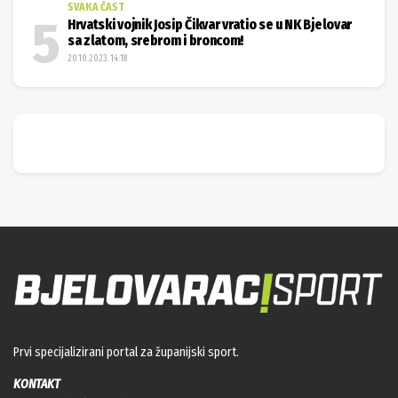
SVAKA ČAST
Hrvatski vojnik Josip Čikvar vratio se u NK Bjelovar
sa zlatom, srebrom i broncom!
20.10.2023. 14:18
Prvi specijalizirani portal za županijski sport.
KONTAKT