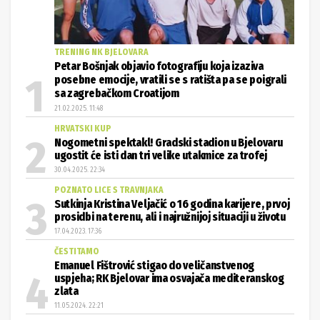
TRENING NK BJELOVARA
Petar Bošnjak objavio fotografiju koja izaziva
posebne emocije, vratili se s ratišta pa se poigrali
sa zagrebačkom Croatijom
21.02.2025. 11:48
HRVATSKI KUP
Nogometni spektakl! Gradski stadion u Bjelovaru
ugostit će isti dan tri velike utakmice za trofej
30.04.2025. 22:34
POZNATO LICE S TRAVNJAKA
Sutkinja Kristina Veljačić o 16 godina karijere, prvoj
prosidbi na terenu, ali i najružnijoj situaciji u životu
17.04.2023. 17:36
ČESTITAMO
Emanuel Fištrović stigao do veličanstvenog
uspjeha; RK Bjelovar ima osvajača mediteranskog
zlata
11.05.2024. 22:21