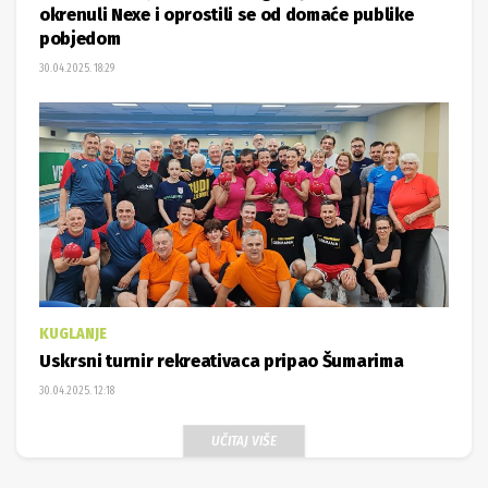
okrenuli Nexe i oprostili se od domaće publike
pobjedom
30.04.2025. 18:29
KUGLANJE
Uskrsni turnir rekreativaca pripao Šumarima
30.04.2025. 12:18
UČITAJ VIŠE