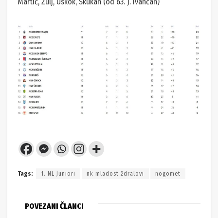
Martić, Žulj, Uskok, Skukan (od 63. J. Ivančan)
Tags:
1. NL Juniori
nk mladost ždralovi
nogomet
POVEZANI ČLANCI