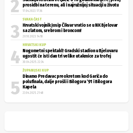
prosidbi na terenu, ali i najružnijoj situaciji u životu
17.04.2023. 17:36
SVAKA ČAST
Hrvatski vojnik Josip Čikvar vratio se u NK Bjelovar
sa zlatom, srebrom i broncom!
20.10.2023. 14:18
HRVATSKI KUP
Nogometni spektakl! Gradski stadion u Bjelovaru
ugostit će isti dan tri velike utakmice za trofej
30.04.2025. 22:34
ŽUPANIJSKI KUP
Dinamo Predavac preokretom kod Garića do
polufinala, dalje prošli i Bilogora ’91 i Bilogora
Kapela
23.04.2025. 21:48