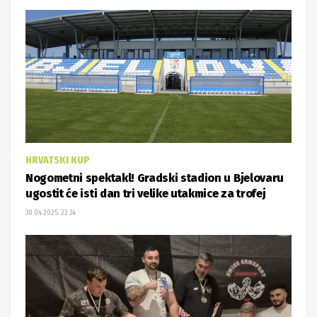
HRVATSKI KUP
Nogometni spektakl! Gradski stadion u Bjelovaru
ugostit će isti dan tri velike utakmice za trofej
30.04.2025. 22:34