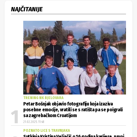
NAJČITANIJE
TRENING NK BJELOVARA
Petar Bošnjak objavio fotografiju koja izaziva
posebne emocije, vratili se s ratišta pa se poigrali
sa zagrebačkom Croatijom
21.02.2025. 11:48
POZNATO LICE S TRAVNJAKA
Sutkinja Kristina Veljačić o 16 godina karijere, prvoj