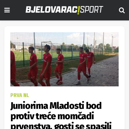
PRVA NL
Juniorima Mladosti bod
protiv treće momčadi
prvenstva, gosti se spasili