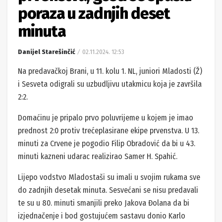
poraza u zadnjih deset
minuta
Danijel Starešinčić
02.11.2024. 12:53
Na predavačkoj Brani, u 11. kolu 1. NL, juniori Mladosti (Ž)
i Sesveta odigrali su uzbudljivu utakmicu koja je završila
2:2.
Domaćinu je pripalo prvo poluvrijeme u kojem je imao
prednost 2:0 protiv trećeplasirane ekipe prvenstva. U 13.
minuti za Crvene je pogodio Filip Obradović da bi u 43.
minuti kazneni udarac realizirao Samer H. Spahić.
Lijepo vodstvo Mladostaši su imali u svojim rukama sve
do zadnjih desetak minuta. Sesvećani se nisu predavali
te su u 80. minuti smanjili preko Jakova Đolana da bi
izjednačenje i bod gostujućem sastavu donio Karlo