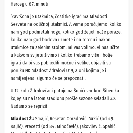
Herceg u 87. minuti.
‘Završena je utakmica, čestitke igračima Mladosti i
Sesveta na odličnoj utakmici. A vama poručujemo, koliko
nam god podmetali noge, koliko god željeli naše poraze,
koliko nam god bodova uzmete i na terenu i nakon
utakmice za zelenim stolom, mi Vas volimo. Vi nas učite
u kakvom svijetu živimo i koliko trebamo više i bolje
igrati da bi vas pobijedili moćne i velike’, objavili su
poruku NK Mladost Ždralovi U19, a oni kojima je i
namijenjena, sigurno će se prepoznati.
U 12. kolu Ždralovčani putuju na Šubićevac kod Šibenika
kojeg su na istom stadionu prošle sezone svladali 3:2.
Nadamo se reprizi!
Mladost Ž.:
Smajić, Rešetar, Obradović, Mrkić (od 49.
Raljić), Precetti (od 84. Mihočević), Jakovljević, Spahić,