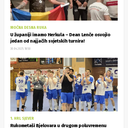
MOĆNA DESNA RUKA
U županiji imamo Herkula – Dean Lenče osvojio
jedan od najjačih svjetskih turnira!
30.04.2025. 18:50
1. HRL SJEVER
Rukometaši Bjelovara u drugom poluvremenu