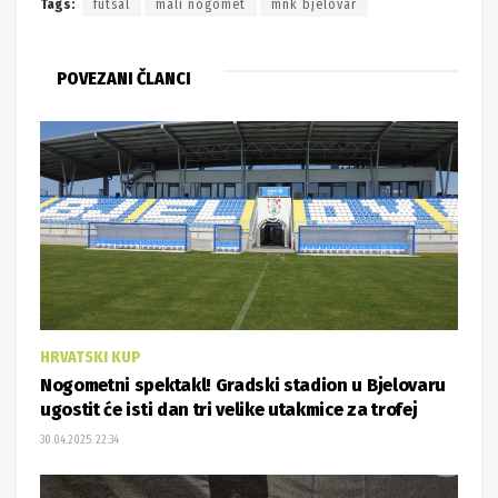
Tags:
futsal
mali nogomet
mnk bjelovar
POVEZANI ČLANCI
HRVATSKI KUP
Nogometni spektakl! Gradski stadion u Bjelovaru
ugostit će isti dan tri velike utakmice za trofej
30.04.2025. 22:34