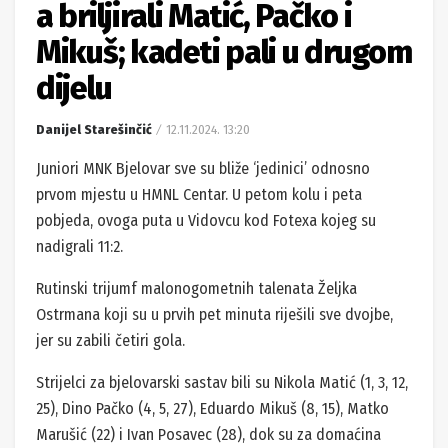
a briljirali Matić, Pačko i
Mikuš; kadeti pali u drugom
dijelu
Danijel Starešinčić
12.11.2024. 13:20
Juniori MNK Bjelovar sve su bliže ‘jedinici’ odnosno
prvom mjestu u HMNL Centar. U petom kolu i peta
pobjeda, ovoga puta u Vidovcu kod Fotexa kojeg su
nadigrali 11:2.
Rutinski trijumf malonogometnih talenata Željka
Ostrmana koji su u prvih pet minuta riješili sve dvojbe,
jer su zabili četiri gola.
Strijelci za bjelovarski sastav bili su Nikola Matić (1, 3, 12,
25), Dino Pačko (4, 5, 27), Eduardo Mikuš (8, 15), Matko
Marušić (22) i Ivan Posavec (28), dok su za domaćina