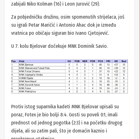
zabijali Niko Kolman (16) i Leon Jurović (29).
Za pobjedničku družinu, osim spomenutih strijelaca, još
su igrali Petar Maričić i Antonio Ahac dok je između
vratnica po običaju siguran bio Ivano Cjetojević.
U 7. kolu Bjelovar dočekuje MNK Dominik Savio.
Protiv istog suparnika kadeti MNK Bjelovar upisali su
poraz, Fotex je bio bolji 8:4. Gosti su poveli 0:1, imali
prednost od jednog pogotka (2:3) i na početku drugog
dijela, ali su zatim pali, što je domaćin kaznio i
preokrenuo utakmicu.