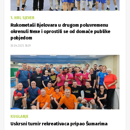
1. HRL SJEVER
Rukometaši Bjelovara u drugom poluvremenu
okrenuli Nexe i oprostili se od domaće publike
pobjedom
30.04.2025. 18:29
KUGLANJE
Uskrsni turnir rekreativaca pripao Šumarima