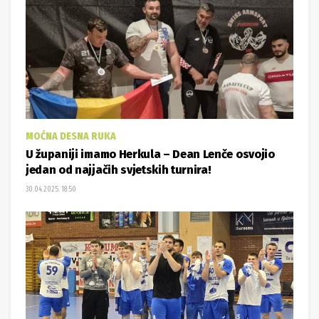
MOĆNA DESNA RUKA
U županiji imamo Herkula – Dean Lenče osvojio
jedan od najjačih svjetskih turnira!
30.04.2025. 18:50