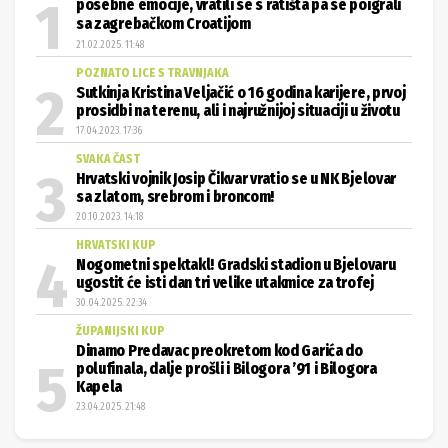
posebne emocije, vratili se s ratišta pa se poigrali
sa zagrebačkom Croatijom
21.02.2025. 11:48
POZNATO LICE S TRAVNJAKA
Sutkinja Kristina Veljačić o 16 godina karijere, prvoj
prosidbi na terenu, ali i najružnijoj situaciji u životu
17.04.2023. 17:36
SVAKA ČAST
Hrvatski vojnik Josip Čikvar vratio se u NK Bjelovar
sa zlatom, srebrom i broncom!
20.10.2023. 14:18
HRVATSKI KUP
Nogometni spektakl! Gradski stadion u Bjelovaru
ugostit će isti dan tri velike utakmice za trofej
30.04.2025. 22:34
ŽUPANIJSKI KUP
Dinamo Predavac preokretom kod Garića do
polufinala, dalje prošli i Bilogora ’91 i Bilogora
Kapela
23.04.2025. 21:48