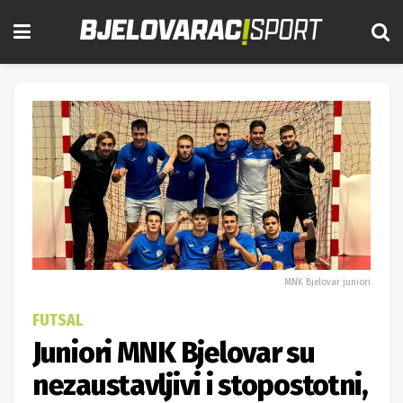
MNK Bjelovar juniori
FUTSAL
Juniori MNK Bjelovar su
nezaustavljivi i stopostotni,