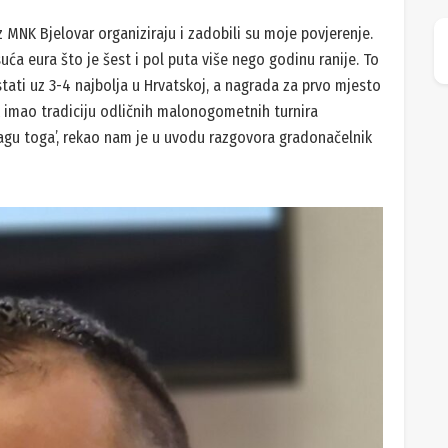
z MNK Bjelovar organiziraju i zadobili su moje povjerenje.
suća eura što je šest i pol puta više nego godinu ranije. To
stati uz 3-4 najbolja u Hrvatskoj, a nagrada za prvo mjesto
ek imao tradiciju odličnih malonogometnih turnira
agu toga’, rekao nam je u uvodu razgovora gradonačelnik