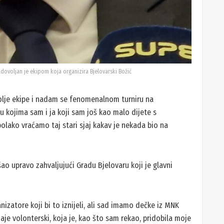
dovoljan je ekipom koja organizira Bjelovarski Božić
olje ekipe i nadam se fenomenalnom turniru na
kojima sam i ja koji sam još kao malo dijete s
polako vraćamo taj stari sjaj kakav je nekada bio na
šao upravo zahvaljujući Gradu Bjelovaru koji je glavni
anizatore koji bi to iznijeli, ali sad imamo dečke iz MNK
aje volonterski, koja je, kao što sam rekao, pridobila moje