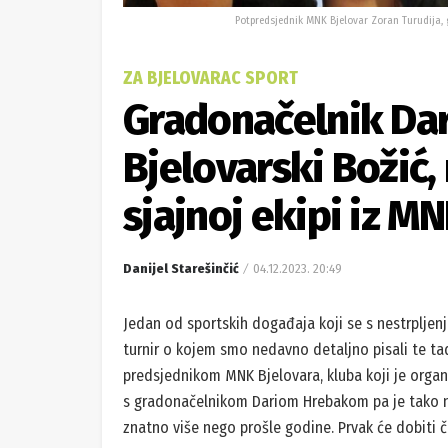
Potpredsjednik MNK Bjelovar Zoran Turudija, 
ZA BJELOVARAC SPORT
Gradonačelnik Dar
Bjelovarski Božić
sjajnoj ekipi iz M
Danijel Starešinčić
04.12.2023. 20:49
Jedan od sportskih događaja koji se s nestrpljen
turnir o kojem smo nedavno detaljno pisali te ta
predsjednikom MNK Bjelovara, kluba koji je organi
s gradonačelnikom Dariom Hrebakom pa je tako na
znatno više nego prošle godine. Prvak će dobiti