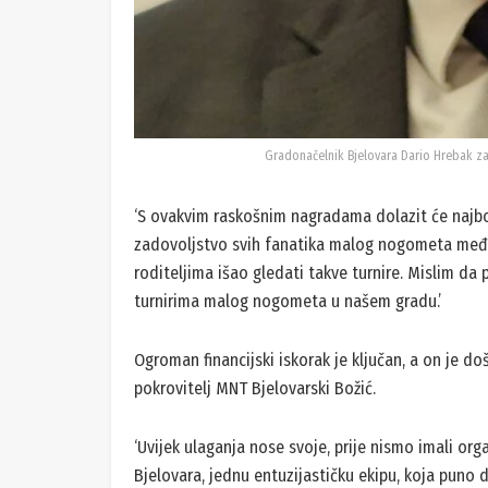
Gradonačelnik Bjelovara Dario Hrebak za
‘S ovakvim raskošnim nagradama dolazit će najb
zadovoljstvo svih fanatika malog nogometa među 
roditeljima išao gledati takve turnire. Mislim da 
turnirima malog nogometa u našem gradu.’
Ogroman financijski iskorak je ključan, a on je do
pokrovitelj MNT Bjelovarski Božić.
‘Uvijek ulaganja nose svoje, prije nismo imali org
Bjelovara, jednu entuzijastičku ekipu, koja puno d