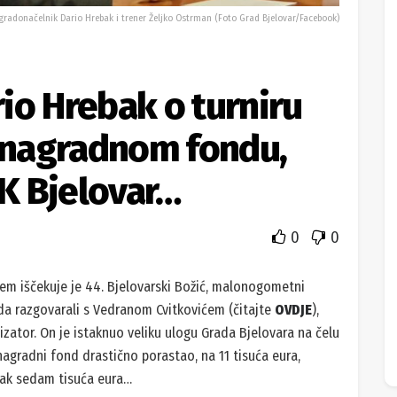
gradonačelnik Dario Hrebak i trener Željko Ostrman (Foto Grad Bjelovar/Facebook)
io Hrebak o turniru
, nagradnom fondu,
NK Bjelovar…
0
0
jem iščekuje je 44. Bjelovarski Božić, malonogometni
da razgovarali s Vedranom Cvitkovićem (čitajte
OVDJE
),
zator. On je istaknuo veliku ulogu Grada Bjelovara na čelu
gradni fond drastično porastao, na 11 tisuća eura,
 čak sedam tisuća eura…