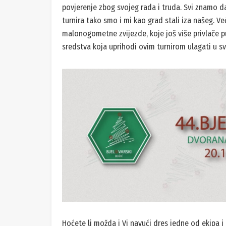
povjerenje zbog svojeg rada i truda. Svi znamo da
turnira tako smo i mi kao grad stali iza našeg. Ve
malonogometne zvijezde, koje još više privlače p
sredstva koja uprihodi ovim turnirom ulagati u
Hoćete li možda i Vi navući dres jedne od ekipa 