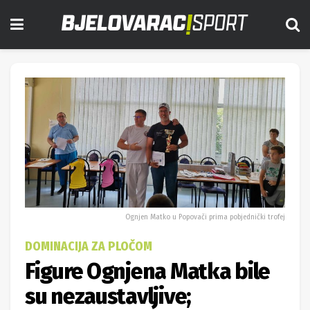
Ognjen Matko u Popovači prima pobjednički trofej
DOMINACIJA ZA PLOČOM
Figure Ognjena Matka bile
su nezaustavljive;