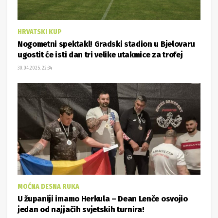
HRVATSKI KUP
Nogometni spektakl! Gradski stadion u Bjelovaru
ugostit će isti dan tri velike utakmice za trofej
30.04.2025. 22:34
MOĆNA DESNA RUKA
U županiji imamo Herkula – Dean Lenče osvojio
jedan od najjačih svjetskih turnira!