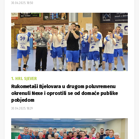
30.04.2025. 18:50
1. HRL SJEVER
Rukometaši Bjelovara u drugom poluvremenu
okrenuli Nexe i oprostili se od domaće publike
pobjedom
30.04.2025. 18:29