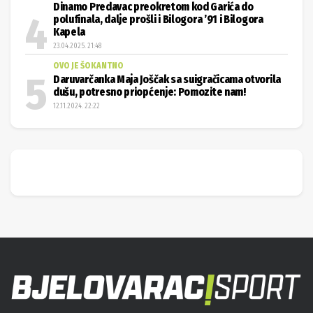
Dinamo Predavac preokretom kod Garića do
polufinala, dalje prošli i Bilogora ’91 i Bilogora
Kapela
23.04.2025. 21:48
OVO JE ŠOKANTNO
Daruvarčanka Maja Joščak sa suigračicama otvorila
dušu, potresno priopćenje: Pomozite nam!
12.11.2024. 22:22