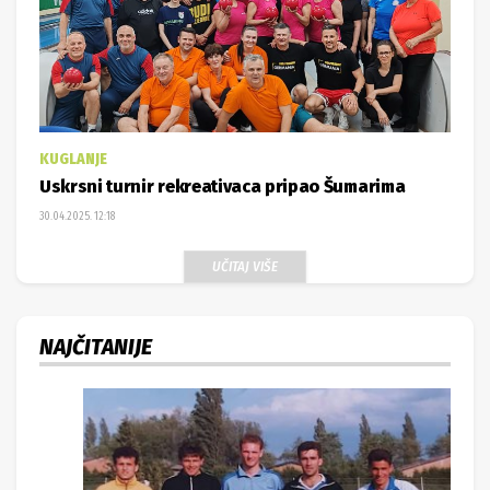
KUGLANJE
Uskrsni turnir rekreativaca pripao Šumarima
30.04.2025. 12:18
UČITAJ VIŠE
NAJČITANIJE