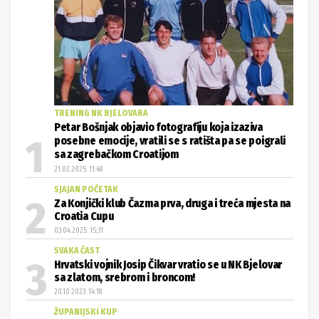
TRENING NK BJELOVARA
Petar Bošnjak objavio fotografiju koja izaziva
posebne emocije, vratili se s ratišta pa se poigrali
sa zagrebačkom Croatijom
21.02.2025. 11:48
SJAJAN POČETAK
Za Konjički klub Čazma prva, druga i treća mjesta na
Croatia Cupu
03.04.2025. 15:31
SVAKA ČAST
Hrvatski vojnik Josip Čikvar vratio se u NK Bjelovar
sa zlatom, srebrom i broncom!
20.10.2023. 14:18
ŽUPANIJSKI KUP