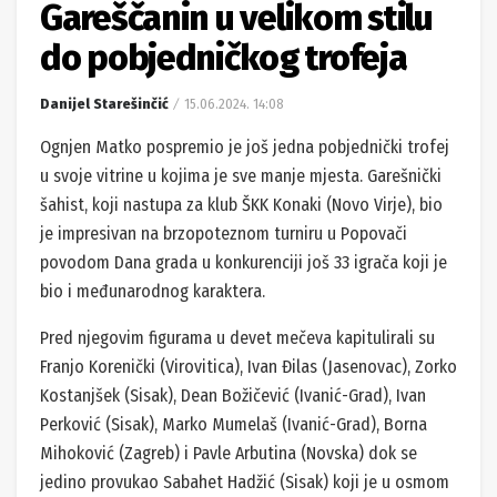
Gareščanin u velikom stilu
do pobjedničkog trofeja
Danijel Starešinčić
15.06.2024. 14:08
Ognjen Matko pospremio je još jedna pobjednički trofej
u svoje vitrine u kojima je sve manje mjesta. Garešnički
šahist, koji nastupa za klub ŠKK Konaki (Novo Virje), bio
je impresivan na brzopoteznom turniru u Popovači
povodom Dana grada u konkurenciji još 33 igrača koji je
bio i međunarodnog karaktera.
Pred njegovim figurama u devet mečeva kapitulirali su
Franjo Korenički (Virovitica), Ivan Đilas (Jasenovac), Zorko
Kostanjšek (Sisak), Dean Božičević (Ivanić-Grad), Ivan
Perković (Sisak), Marko Mumelaš (Ivanić-Grad), Borna
Mihoković (Zagreb) i Pavle Arbutina (Novska) dok se
jedino provukao Sabahet Hadžić (Sisak) koji je u osmom