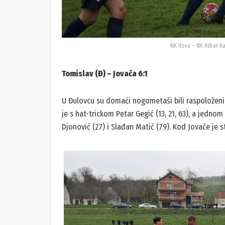
NK Ilova – NK Ribar K
Tomislav (Đ) – Jovača 6:1
U Đulovcu su domaći nogometaši bili raspoloženi, 
je s hat-trickom Petar Gegić (13, 21, 63), a jednom
Djonović (27) i Slađan Matić (79). Kod Jovače je str