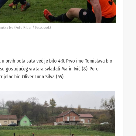
aniška Iva (Foto Ribar / Facebook)
u prvih pola sata već je bilo 4:0. Prvo ime Tomislava bio
 su gostujućeg vratara svladali Marin Ivić (8), Pero
ijelac bio Oliver Luna Silva (65).