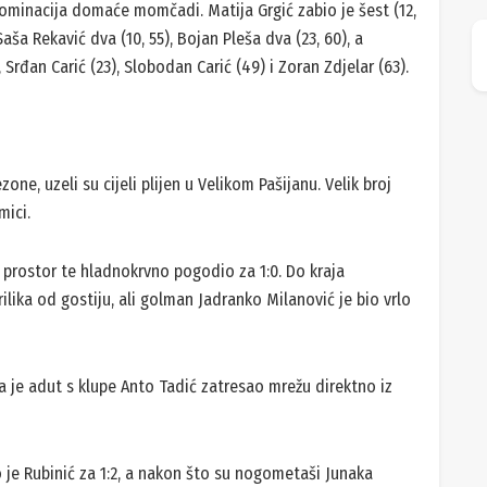
ominacija domaće momčadi. Matija Grgić zabio je šest (12,
, Saša Rekavić dva (10, 55), Bojan Pleša dva (23, 60), a
, Srđan Carić (23), Slobodan Carić (49) i Zoran Zdjelar (63).
ne, uzeli su cijeli plijen u Velikom Pašijanu. Velik broj
mici.
u prostor te hladnokrvno pogodio za 1:0. Do kraja
lika od gostiju, ali golman Jadranko Milanović je bio vrlo
da je adut s klupe Anto Tadić zatresao mrežu direktno iz
je Rubinić za 1:2, a nakon što su nogometaši Junaka