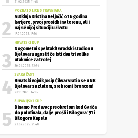
21.02.2025. 11:48
POZNATO LICE S TRAVNJAKA
Sutkinja Kristina Veljačić o 16 godina
karijere, prvoj prosidbi na terenu, ali i
najružnijoj situaciji u životu
17.04.2023. 17:36
HRVATSKI KUP
Nogometni spektakl! Gradski stadion u
Bjelovaru ugostit će isti dan tri velike
utakmice za trofej
30.04.2025. 22:34
SVAKA ČAST
Hrvatski vojnik Josip Čikvar vratio se u NK
Bjelovar sa zlatom, srebrom i broncom!
20.10.2023. 14:18
ŽUPANIJSKI KUP
Dinamo Predavac preokretom kod Garića
do polufinala, dalje prošli i Bilogora ’91 i
Bilogora Kapela
23.04.2025. 21:48