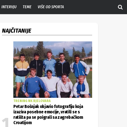
INTERVJU
TEME
VIŠE OD SPORTA
NAJČITANIJE
TRENING NK BJELOVARA
Petar Bošnjak objavio fotografiju koja
izaziva posebne emocije, vratili se s
ratišta pa se poigrali sa zagrebačkom
Croatijom