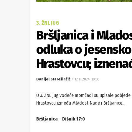
3. ŽNL JUG
Bršljanica i Mlad
odluka o jesensk
Hrastovcu; iznena
Danijel Starešinčić
12.11.2024. 10:05
U 3. ŽNL jug vodeće momčadi su upisale pobjede 
Hrastovcu između Mladost-Nade i Bršljanice…
Bršljanica – Dišnik 17:0