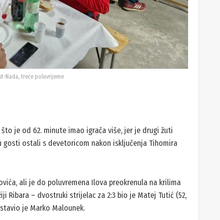
st-Nada, treće poluvrijeme
što je od 62. minute imao igrača više, jer je drugi žuti
su gosti ostali s devetoricom nakon isključenja Tihomira
vića, ali je do poluvremena Ilova preokrenula na krilima
ji Ribara – dvostruki strijelac za 2:3 bio je Matej Tutić (52,
ostavio je Marko Malounek.