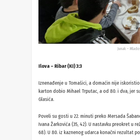
Junak – Mlado
Ilova – Ribar (KI) 3:3
Iznenađenje u Tomašici, a domaćin nije iskoristio 
karton dobio Mihael Trputac, a od 80. i dva, jer 
Glasića.
Poveli su gosti u 22. minuti preko Mersada Šabano
Ivana Žarkovića (35, 42). U nastavku preokret u reži
68). U 80. iz kaznenog udarca konačni rezultat p