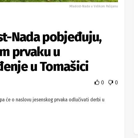
Mladost-Nada u Velikom Pašijanu
ost-Nada pobjeđuju,
om prvaku u
đenje u Tomašici
0
0
pa će o naslovu jesenskog prvaka odlučivati derbi u