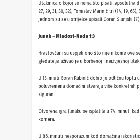
Utakmica o kojoj se nema što pisati, apsolutna d
27, 29, 31, 50, 52), Tomislav Marinić tri (14, 19, 65)
jednom su se u strijelce upisali Goran Slunjski (7)
Junak – Mladost-Nada 1:3
Hrastovčani su uspjeli ono što nije nikome ove sezo
gledatelja uživao je u borbenoj i neizvjesnoj utak
U 15. miuti Goran Rubinić dobio je odličnu loptu 
poluvremena domaćini stvaraju više konkretnih pri
siguran.
Otvorena igra Junaku se isplatila u 74. minuti ka
kornera.
U 86. minuti nesporazum kod domaćina iskoristio 