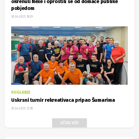
okrenuli Nexe i oprostili se od domaće publike
pobjedom
30.04.2025. 18:29
KUGLANJE
Uskrsni turnir rekreativaca pripao Šumarima
30.04.2025. 12:18
UČITAJ VIŠE