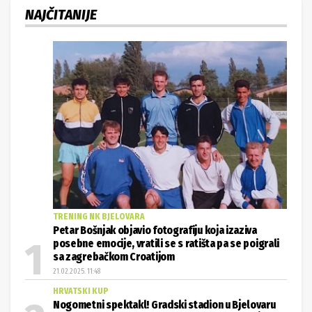
NAJČITANIJE
TRENING NK BJELOVARA
Petar Bošnjak objavio fotografiju koja izaziva
posebne emocije, vratili se s ratišta pa se poigrali
sa zagrebačkom Croatijom
21.02.2025. 11:48
HRVATSKI KUP
Nogometni spektakl! Gradski stadion u Bjelovaru