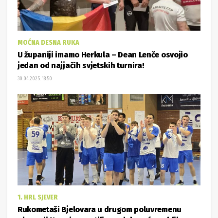
MOĆNA DESNA RUKA
U županiji imamo Herkula – Dean Lenče osvojio
jedan od najjačih svjetskih turnira!
30.04.2025. 18:50
1. HRL SJEVER
Rukometaši Bjelovara u drugom poluvremenu