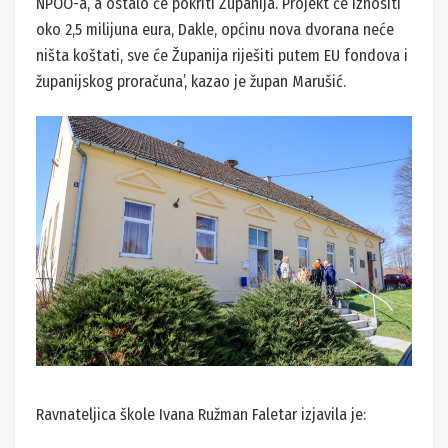
NPOO-a, a ostalo će pokriti Županija. Projekt će iznositi
oko 2,5 milijuna eura, Dakle, općinu nova dvorana neće
ništa koštati, sve će Županija riješiti putem EU fondova i
županijskog proračuna’, kazao je župan Marušić.
Ravnateljica škole Ivana Ružman Faletar izjavila je: