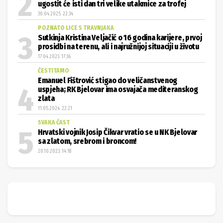
ugostit će isti dan tri velike utakmice za trofej
30.04.2025. 22:34
POZNATO LICE S TRAVNJAKA
Sutkinja Kristina Veljačić o 16 godina karijere, prvoj
prosidbi na terenu, ali i najružnijoj situaciji u životu
17.04.2023. 17:36
ČESTITAMO
Emanuel Fištrović stigao do veličanstvenog
uspjeha; RK Bjelovar ima osvajača mediteranskog
zlata
11.05.2024. 22:21
SVAKA ČAST
Hrvatski vojnik Josip Čikvar vratio se u NK Bjelovar
sa zlatom, srebrom i broncom!
20.10.2023. 14:18