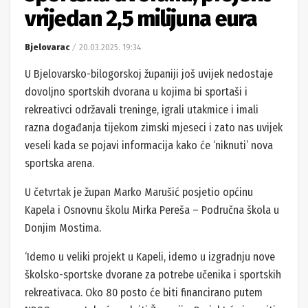
vrijedan 2,5 milijuna eura
Bjelovarac
20.03.2025. 19:34
U Bjelovarsko-bilogorskoj županiji još uvijek nedostaje
dovoljno sportskih dvorana u kojima bi sportaši i
rekreativci održavali treninge, igrali utakmice i imali
razna događanja tijekom zimski mjeseci i zato nas uvijek
veseli kada se pojavi informacija kako će ‘niknuti’ nova
sportska arena.
U četvrtak je župan Marko Marušić posjetio općinu
Kapela i Osnovnu školu Mirka Pereša – Područna škola u
Donjim Mostima.
‘Idemo u veliki projekt u Kapeli, idemo u izgradnju nove
školsko-sportske dvorane za potrebe učenika i sportskih
rekreativaca. Oko 80 posto će biti financirano putem