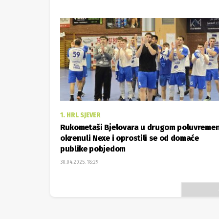
1. HRL SJEVER
Rukometaši Bjelovara u drugom poluvreme
okrenuli Nexe i oprostili se od domaće
publike pobjedom
30.04.2025. 18:29