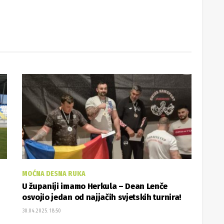
MOĆNA DESNA RUKA
U županiji imamo Herkula – Dean Lenče
osvojio jedan od najjačih svjetskih turnira!
30.04.2025. 18:50