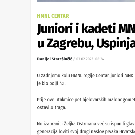
HMNL CENTAR
Juniori i kadeti M
u Zagrebu, Uspinj
Danijel Starešinčić
03.02.2025. 08:24
U zadnjemu kolu HMNL regije Centar, juniori MNK 
je bio bolji 4:1.
Prije ove utakmice pet bjelovarskih malonogometa
ostavilo traga.
No izabranici Željka Ostrmana već su ispunili glavn
generacija loviti svoj drugi naslov prvaka Hrvatsk