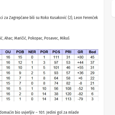
lci za Zagrepčane bili su Roko Kusaković (2), Leon Ferenček
ić, Ahac; Maričić, Pokopac, Posavec, Mikuš
domaćin bio uvjerljiv – 10:1. Jedini gol za mlade