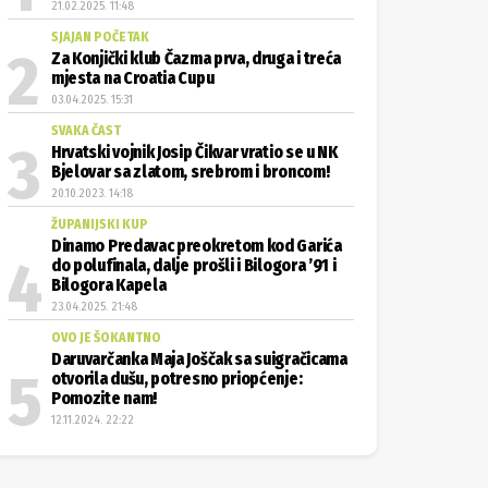
21.02.2025. 11:48
SJAJAN POČETAK
Za Konjički klub Čazma prva, druga i treća
mjesta na Croatia Cupu
03.04.2025. 15:31
SVAKA ČAST
Hrvatski vojnik Josip Čikvar vratio se u NK
Bjelovar sa zlatom, srebrom i broncom!
20.10.2023. 14:18
ŽUPANIJSKI KUP
Dinamo Predavac preokretom kod Garića
do polufinala, dalje prošli i Bilogora ’91 i
Bilogora Kapela
23.04.2025. 21:48
OVO JE ŠOKANTNO
Daruvarčanka Maja Joščak sa suigračicama
otvorila dušu, potresno priopćenje:
Pomozite nam!
12.11.2024. 22:22