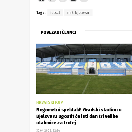
Tags:
futsal
mnk bjelovar
POVEZANI ČLANCI
HRVATSKI KUP
Nogometni spektakl! Gradski stadion u
Bjelovaru ugostit će isti dan tri velike
utakmice za trofej
30.04.2025. 22:34