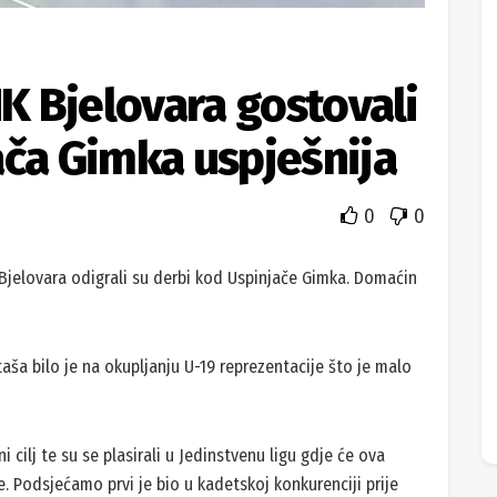
NK Bjelovara gostovali
ača Gimka uspješnija
0
0
Bjelovara odigrali su derbi kod Uspinjače Gimka. Domaćin
ša bilo je na okupljanju U-19 reprezentacije što je malo
i cilj te su se plasirali u Jedinstvenu ligu gdje će ova
e. Podsjećamo prvi je bio u kadetskoj konkurenciji prije