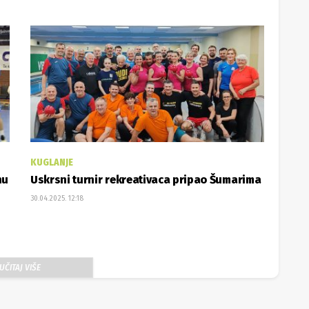
KUGLANJE
nu
Uskrsni turnir rekreativaca pripao Šumarima
30.04.2025. 12:18
UČITAJ VIŠE