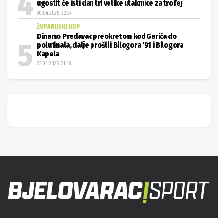
ugostit će isti dan tri velike utakmice za trofej
30.04.2025. 22:34
ŽUPANIJSKI KUP
Dinamo Predavac preokretom kod Garića do
polufinala, dalje prošli i Bilogora ’91 i Bilogora
Kapela
23.04.2025. 21:48