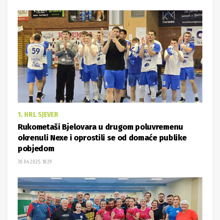
1. HRL SJEVER
Rukometaši Bjelovara u drugom poluvremenu
okrenuli Nexe i oprostili se od domaće publike
pobjedom
30.04.2025. 18:29