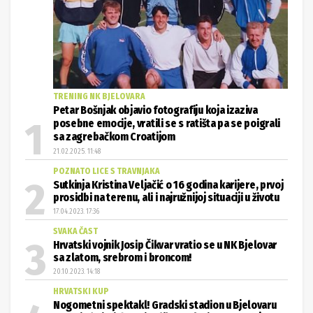
TRENING NK BJELOVARA
Petar Bošnjak objavio fotografiju koja izaziva
posebne emocije, vratili se s ratišta pa se poigrali
sa zagrebačkom Croatijom
21.02.2025. 11:48
POZNATO LICE S TRAVNJAKA
Sutkinja Kristina Veljačić o 16 godina karijere, prvoj
prosidbi na terenu, ali i najružnijoj situaciji u životu
17.04.2023. 17:36
SVAKA ČAST
Hrvatski vojnik Josip Čikvar vratio se u NK Bjelovar
sa zlatom, srebrom i broncom!
20.10.2023. 14:18
HRVATSKI KUP
Nogometni spektakl! Gradski stadion u Bjelovaru