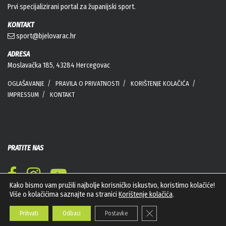
Prvi specijalizirani portal za županijski sport.
KONTAKT
sport@bjelovarac.hr
ADRESA
Moslavačka 185, 43284 Hercegovac
OGLAŠAVANJE
PRAVILA O PRIVATNOSTI
KORIŠTENJE KOLAČIĆA
IMPRESSUM
KONTAKT
PRATITE NAS
Kako bismo vam pružili najbolje korisničko iskustvo, koristimo kolačiće!
Više o kolačićima saznajte na stranici
Korištenje kolačića
.
Close GDPR Cookie Banner
Prihvati
Odbaci
Postavke
Bioviro d.o.o. © Sva prava pridržana 2026. Web
PEPERIT