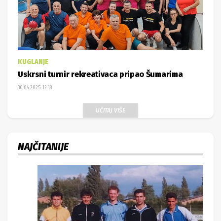
KUGLANJE
Uskrsni turnir rekreativaca pripao Šumarima
30.04.2025. 12:18
UČITAJ VIŠE
NAJČITANIJE