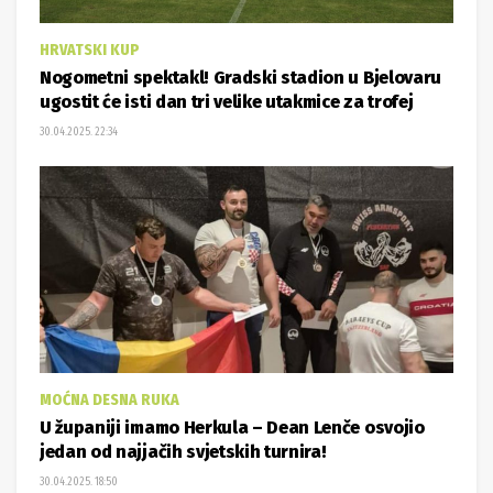
HRVATSKI KUP
Nogometni spektakl! Gradski stadion u Bjelovaru
ugostit će isti dan tri velike utakmice za trofej
30.04.2025. 22:34
MOĆNA DESNA RUKA
U županiji imamo Herkula – Dean Lenče osvojio
jedan od najjačih svjetskih turnira!
30.04.2025. 18:50