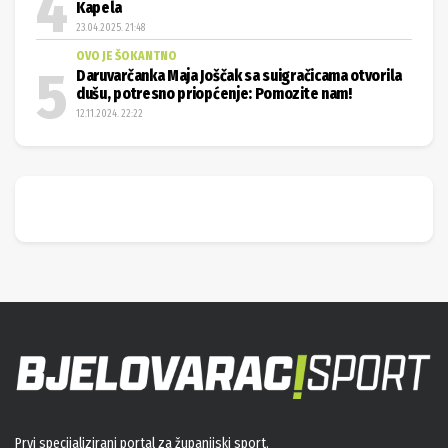
Kapela
23.04.2025. 21:48
OVO JE ŠOKANTNO
Daruvarčanka Maja Joščak sa suigračicama otvorila
dušu, potresno priopćenje: Pomozite nam!
12.11.2024. 22:22
Prvi specijalizirani portal za županijski sport.