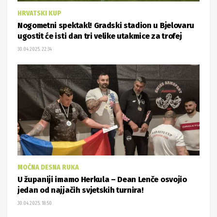
HRVATSKI KUP
Nogometni spektakl! Gradski stadion u Bjelovaru
ugostit će isti dan tri velike utakmice za trofej
30.04.2025. 22:34
MOĆNA DESNA RUKA
U županiji imamo Herkula – Dean Lenče osvojio
jedan od najjačih svjetskih turnira!
30.04.2025. 18:50