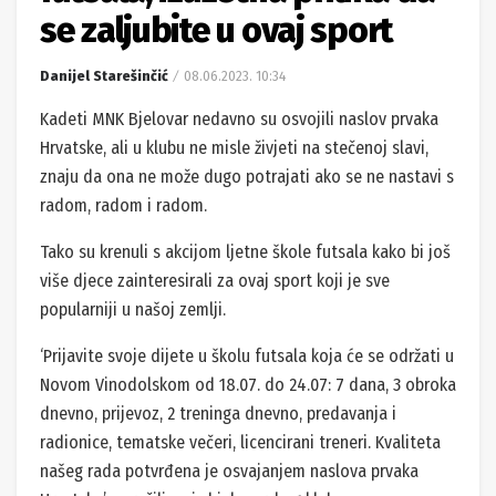
se zaljubite u ovaj sport
Danijel Starešinčić
08.06.2023. 10:34
Kadeti MNK Bjelovar nedavno su osvojili naslov prvaka
Hrvatske, ali u klubu ne misle živjeti na stečenoj slavi,
znaju da ona ne može dugo potrajati ako se ne nastavi s
radom, radom i radom.
Tako su krenuli s akcijom ljetne škole futsala kako bi još
više djece zainteresirali za ovaj sport koji je sve
popularniji u našoj zemlji.
‘Prijavite svoje dijete u školu futsala koja će se održati u
Novom Vinodolskom od 18.07. do 24.07: 7 dana, 3 obroka
dnevno, prijevoz, 2 treninga dnevno, predavanja i
radionice, tematske večeri, licencirani treneri. Kvaliteta
našeg rada potvrđena je osvajanjem naslova prvaka