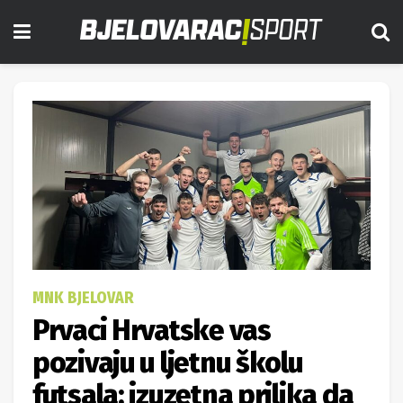
MNK BJELOVAR
Prvaci Hrvatske vas
pozivaju u ljetnu školu
futsala; izuzetna prilika da