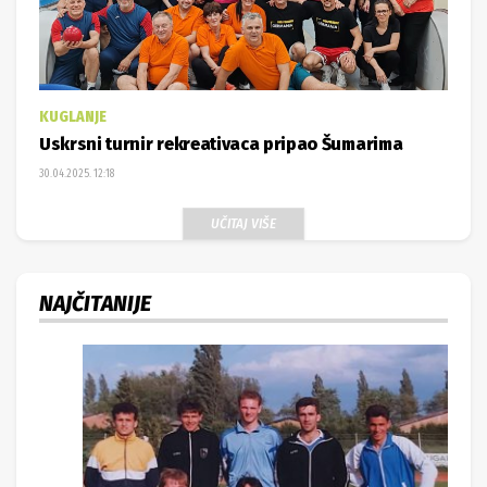
KUGLANJE
Uskrsni turnir rekreativaca pripao Šumarima
30.04.2025. 12:18
UČITAJ VIŠE
NAJČITANIJE