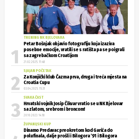
TRENING NK BJELOVARA
Petar Bošnjak objavio fotografiju koja izaziva
posebne emocije, vratili se s ratišta pa se poigrali
sa zagrebačkom Croatijom
21.02.2025. 11:48
SJAJAN POČETAK
Za Konjički klub Čazma prva, druga i treća mjesta na
Croatia Cupu
03.04.2025. 15:31
SVAKA ČAST
Hrvatski vojnik Josip Čikvar vratio se u NK Bjelovar
sa zlatom, srebrom i broncom!
20.10.2023. 14:18
ŽUPANIJSKI KUP
Dinamo Predavac preokretom kod Garića do
polufinala, dalje prošli i Bilogora ’91 i Bilogora