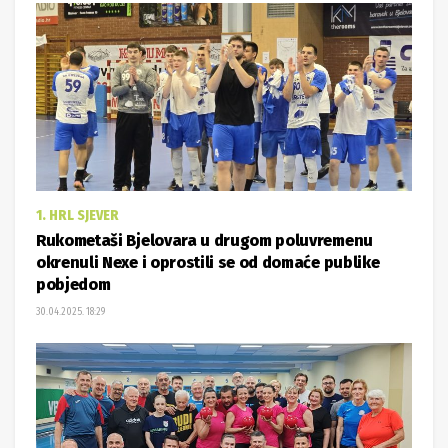
1. HRL SJEVER
Rukometaši Bjelovara u drugom poluvremenu
okrenuli Nexe i oprostili se od domaće publike
pobjedom
30.04.2025. 18:29