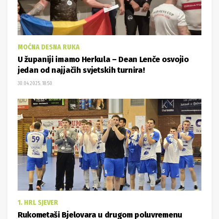
MOĆNA DESNA RUKA
U županiji imamo Herkula – Dean Lenče osvojio
jedan od najjačih svjetskih turnira!
30.04.2025. 18:50
1. HRL SJEVER
Rukometaši Bjelovara u drugom poluvremenu