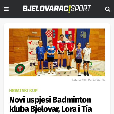
Lora Kalem i Margareta Tot
HRVATSKI KUP
Novi uspjesi Badminton
kluba Bjelovar, Lora i Tia