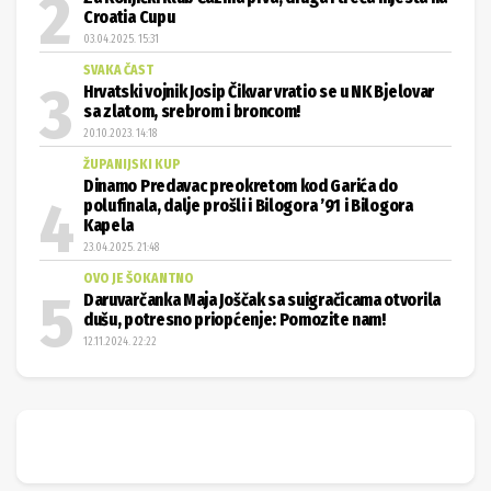
Croatia Cupu
03.04.2025. 15:31
SVAKA ČAST
Hrvatski vojnik Josip Čikvar vratio se u NK Bjelovar
sa zlatom, srebrom i broncom!
20.10.2023. 14:18
ŽUPANIJSKI KUP
Dinamo Predavac preokretom kod Garića do
polufinala, dalje prošli i Bilogora ’91 i Bilogora
Kapela
23.04.2025. 21:48
OVO JE ŠOKANTNO
Daruvarčanka Maja Joščak sa suigračicama otvorila
dušu, potresno priopćenje: Pomozite nam!
12.11.2024. 22:22