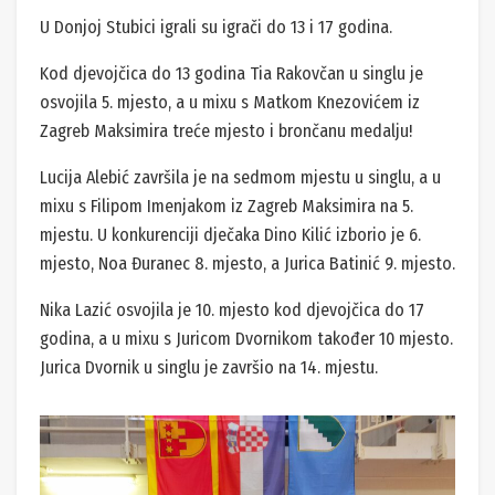
U Donjoj Stubici igrali su igrači do 13 i 17 godina.
Kod djevojčica do 13 godina Tia Rakovčan u singlu je
osvojila 5. mjesto, a u mixu s Matkom Knezovićem iz
Zagreb Maksimira treće mjesto i brončanu medalju!
Lucija Alebić završila je na sedmom mjestu u singlu, a u
mixu s Filipom Imenjakom iz Zagreb Maksimira na 5.
mjestu. U konkurenciji dječaka Dino Kilić izborio je 6.
mjesto, Noa Đuranec 8. mjesto, a Jurica Batinić 9. mjesto.
Nika Lazić osvojila je 10. mjesto kod djevojčica do 17
godina, a u mixu s Juricom Dvornikom također 10 mjesto.
Jurica Dvornik u singlu je završio na 14. mjestu.