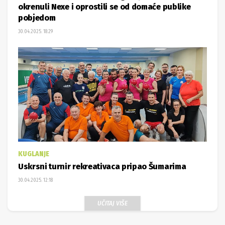
okrenuli Nexe i oprostili se od domaće publike
pobjedom
30.04.2025. 18:29
KUGLANJE
Uskrsni turnir rekreativaca pripao Šumarima
30.04.2025. 12:18
UČITAJ VIŠE