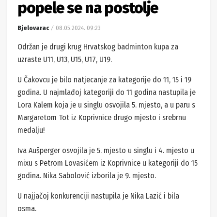
popele se na postolje
Bjelovarac
08.05.2024. 09:23
Održan je drugi krug Hrvatskog badminton kupa za
uzraste U11, U13, U15, U17, U19.
U Čakovcu je bilo natjecanje za kategorije do 11, 15 i 19
godina. U najmlađoj kategoriji do 11 godina nastupila je
Lora Kalem koja je u singlu osvojila 5. mjesto, a u paru s
Margaretom Tot iz Koprivnice drugo mjesto i srebrnu
medalju!
Iva Aušperger osvojila je 5. mjesto u singlu i 4. mjesto u
mixu s Petrom Lovasićem iz Koprivnice u kategoriji do 15
godina. Nika Sabolović izborila je 9. mjesto.
U najjačoj konkurenciji nastupila je Nika Lazić i bila
osma.