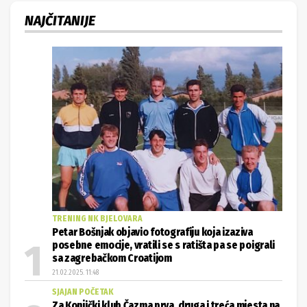
NAJČITANIJE
TRENING NK BJELOVARA
Petar Bošnjak objavio fotografiju koja izaziva
posebne emocije, vratili se s ratišta pa se poigrali
sa zagrebačkom Croatijom
21.02.2025. 11:48
SJAJAN POČETAK
Za Konjički klub Čazma prva, druga i treća mjesta na