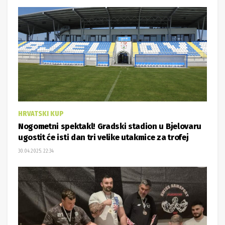
HRVATSKI KUP
Nogometni spektakl! Gradski stadion u Bjelovaru
ugostit će isti dan tri velike utakmice za trofej
30.04.2025. 22:34