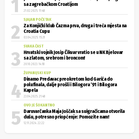
sa zagrebačkom Croatijom
21.02.2025. 11:48
SJAJAN POČETAK
Za Konjički klub Čazma prva, druga i treća mjesta na
Croatia Cupu
03.04.2025. 15:31
SVAKA ČAST
Hrvatski vojnik Josip Čikvar vratio se u NK Bjelovar
sa zlatom, srebrom i broncom!
20.10.2023. 14:18
ŽUPANIJSKI KUP
Dinamo Predavac preokretom kod Garića do
polufinala, dalje prošli i Bilogora ’91 i Bilogora
Kapela
23.04.2025. 21:48
OVO JE ŠOKANTNO
Daruvarčanka Maja Joščak sa suigračicama otvorila
dušu, potresno priopćenje: Pomozite nam!
12.11.2024. 22:22