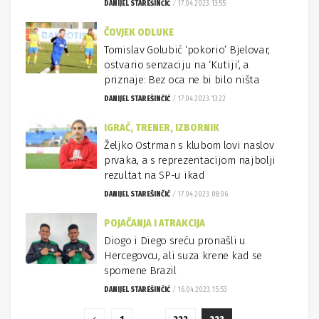
DANIJEL STAREŠINČIĆ
17.04.2023. 13:55
ČOVJEK ODLUKE
Tomislav Golubić ‘pokorio’ Bjelovar,
ostvario senzaciju na ‘Kutiji’, a
priznaje: Bez oca ne bi bilo ništa
DANIJEL STAREŠINČIĆ
17.04.2023. 13:22
IGRAČ, TRENER, IZBORNIK
Željko Ostrman s klubom lovi naslov
prvaka, a s reprezentacijom najbolji
rezultat na SP-u ikad
DANIJEL STAREŠINČIĆ
17.04.2023. 08:06
POJAČANJA I ATRAKCIJA
Diogo i Diego sreću pronašli u
Hercegovcu, ali suza krene kad se
spomene Brazil
DANIJEL STAREŠINČIĆ
16.04.2023. 15:53