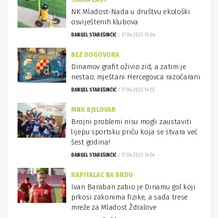
NK Mladost-Nada u društvu ekološki
osviještenih klubova
DANIJEL STAREŠINČIĆ
17.04.2023. 15:04
BEZ DOGOVORA
Dinamov grafit oživio zid, a zatim je
nestao; mještani Hercegovca razočarani
DANIJEL STAREŠINČIĆ
17.04.2023. 14:55
MNK BJELOVAR
Brojni problemi nisu mogli zaustaviti
lijepu sportsku priču koja se stvara već
šest godina!
DANIJEL STAREŠINČIĆ
17.04.2023. 14:54
KAPITALAC NA BRDU
Ivan Baraban zabio je Dinamu gol koji
prkosi zakonima fizike, a sada trese
mreže za Mladost Ždralove