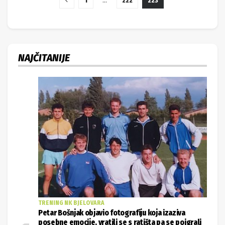
1
…
222
223
NAJČITANIJE
TRENING NK BJELOVARA
Petar Bošnjak objavio fotografiju koja izaziva
posebne emocije, vratili se s ratišta pa se poigrali