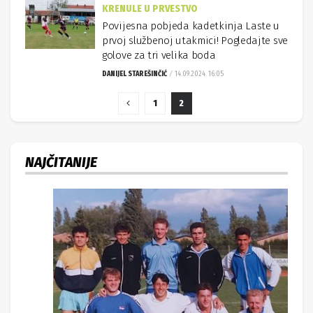
KRENULE U PRVESTVO
Povijesna pobjeda kadetkinja Laste u
prvoj službenoj utakmici! Pogledajte sve
golove za tri velika boda
DANIJEL STAREŠINČIĆ
14.09.2024. 16:05
1
2
NAJČITANIJE