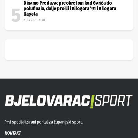
Dinamo Predavac preokretom kod Garića do
polufinala, dalje prošli i Bilogora ’91 i Bilogora
Kapela
23.04.2025. 21:48
Prvi specijalizirani portal za županijski sport.
KONTAKT