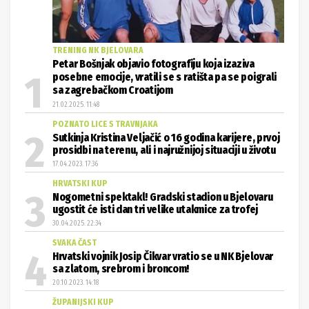
TRENING NK BJELOVARA
Petar Bošnjak objavio fotografiju koja izaziva
posebne emocije, vratili se s ratišta pa se poigrali
sa zagrebačkom Croatijom
21.02.2025. 11:48
POZNATO LICE S TRAVNJAKA
Sutkinja Kristina Veljačić o 16 godina karijere, prvoj
prosidbi na terenu, ali i najružnijoj situaciji u životu
17.04.2023. 17:36
HRVATSKI KUP
Nogometni spektakl! Gradski stadion u Bjelovaru
ugostit će isti dan tri velike utakmice za trofej
30.04.2025. 22:34
SVAKA ČAST
Hrvatski vojnik Josip Čikvar vratio se u NK Bjelovar
sa zlatom, srebrom i broncom!
20.10.2023. 14:18
ŽUPANIJSKI KUP