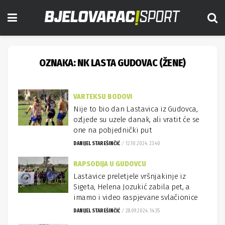
OZNAKA:
NK LASTA GUDOVAC (ŽENE)
VARTEKSU BODOVI
Nije to bio dan Lastavica iz Gudovca,
ozljede su uzele danak, ali vratit će se
one na pobjednički put
DANIJEL STAREŠINČIĆ
12.10.2024. 23:40
RAPSODIJA U GUDOVCU
Lastavice preletjele vršnjakinje iz
Sigeta, Helena Jozukić zabila pet, a
imamo i video raspjevane svlačionice
DANIJEL STAREŠINČIĆ
28.09.2024. 14:35