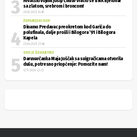
Hrvatski vojnik Josip Čikvar vratio se u NK Bjelovar
sa zlatom, srebrom i broncom!
20.10.2023. 14:18
ŽUPANIJSKI KUP
Dinamo Predavac preokretom kod Garića do
polufinala, dalje prošli i Bilogora ’91 i Bilogora
Kapela
23.04.2025. 21:48
OVO JE ŠOKANTNO
Daruvarčanka Maja Joščak sa suigračicama otvorila
dušu, potresno priopćenje: Pomozite nam!
12.11.2024. 22:22