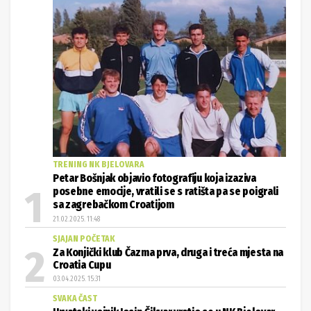
TRENING NK BJELOVARA
Petar Bošnjak objavio fotografiju koja izaziva
posebne emocije, vratili se s ratišta pa se poigrali
sa zagrebačkom Croatijom
21.02.2025. 11:48
SJAJAN POČETAK
Za Konjički klub Čazma prva, druga i treća mjesta na
Croatia Cupu
03.04.2025. 15:31
SVAKA ČAST