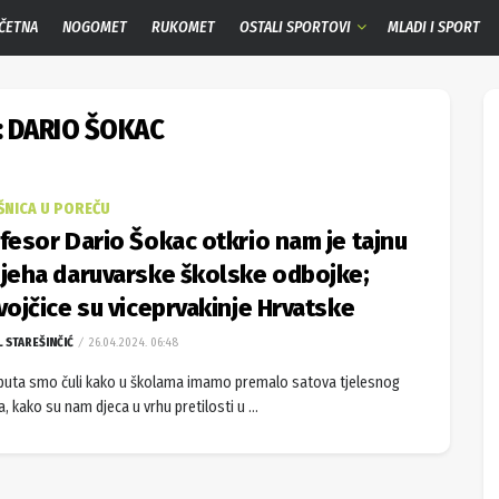
ČETNA
NOGOMET
RUKOMET
OSTALI SPORTOVI
MLADI I SPORT
:
DARIO ŠOKAC
ŠNICA U POREČU
fesor Dario Šokac otkrio nam je tajnu
jeha daruvarske školske odbojke;
vojčice su viceprvakinje Hrvatske
L STAREŠINČIĆ
26.04.2024. 06:48
puta smo čuli kako u školama imamo premalo satova tjelesnog
, kako su nam djeca u vrhu pretilosti u ...