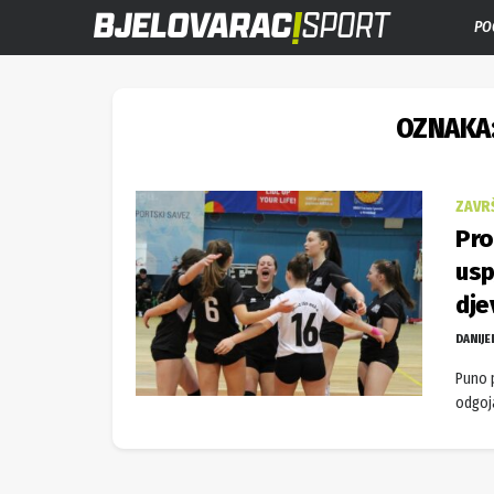
PO
OZNAKA
ZAVR
Pro
usp
dje
DANIJE
Puno 
odgoja