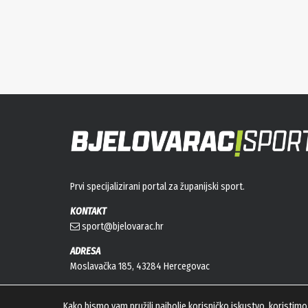
Prvi specijalizirani portal za županijski sport.
KONTAKT
sport@bjelovarac.hr
ADRESA
Moslavačka 185, 43284 Hercegovac
Kako bismo vam pružili najbolje korisničko iskustvo, koristimo 