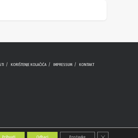
STI
KORIŠTENJE KOLAČIĆA
IMPRESSUM
KONTAKT
Close GDPR Cookie 
Prihvati
Odbaci
Postavke