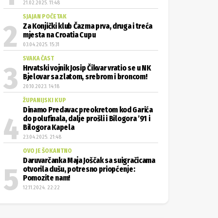
21.02.2025. 11:48
SJAJAN POČETAK
Za Konjički klub Čazma prva, druga i treća
mjesta na Croatia Cupu
03.04.2025. 15:31
SVAKA ČAST
Hrvatski vojnik Josip Čikvar vratio se u NK
Bjelovar sa zlatom, srebrom i broncom!
20.10.2023. 14:18
ŽUPANIJSKI KUP
Dinamo Predavac preokretom kod Garića
do polufinala, dalje prošli i Bilogora ’91 i
Bilogora Kapela
23.04.2025. 21:48
OVO JE ŠOKANTNO
Daruvarčanka Maja Joščak sa suigračicama
otvorila dušu, potresno priopćenje:
Pomozite nam!
12.11.2024. 22:22