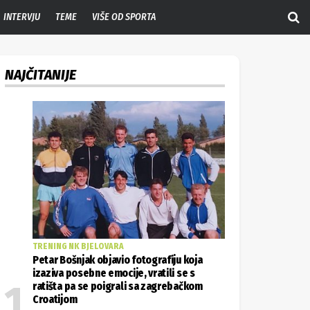
INTERVJU
TEME
VIŠE OD SPORTA
NAJČITANIJE
TRENING NK BJELOVARA
Petar Bošnjak objavio fotografiju koja
izaziva posebne emocije, vratili se s
ratišta pa se poigrali sa zagrebačkom
Croatijom