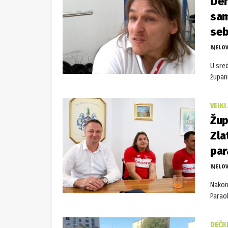
Den
sam
seb
BJELO
U sred
župani
VEIK
Žup
Zla
par
BJELO
Nakon 
Paraol
DEČKI