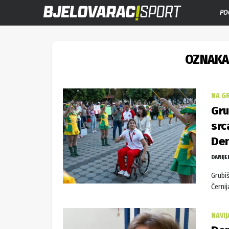
PO
OZNAKA
NA G
Gru
src
Den
DANIJE
Grubiš
Černij
NAVI