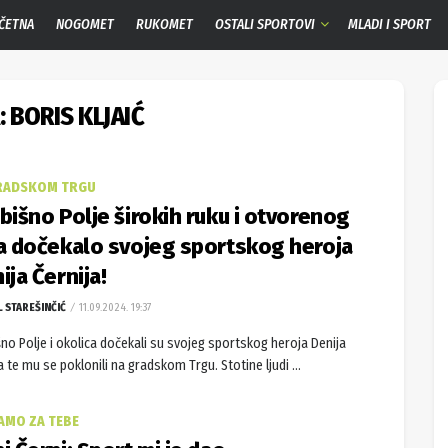
ČETNA
NOGOMET
RUKOMET
OSTALI SPORTOVI
MLADI I SPORT
:
BORIS KLJAIĆ
RADSKOM TRGU
bišno Polje širokih ruku i otvorenog
a dočekalo svojeg sportskog heroja
ija Černija!
L STAREŠINČIĆ
11.09.2024. 19:37
no Polje i okolica dočekali su svojeg sportskog heroja Denija
a te mu se poklonili na gradskom Trgu. Stotine ljudi ...
JAMO ZA TEBE