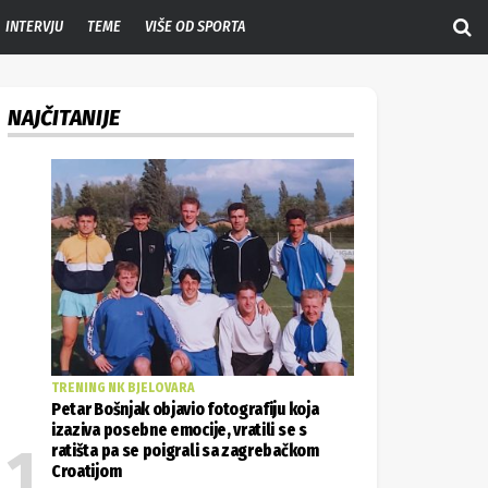
INTERVJU
TEME
VIŠE OD SPORTA
NAJČITANIJE
TRENING NK BJELOVARA
Petar Bošnjak objavio fotografiju koja
izaziva posebne emocije, vratili se s
ratišta pa se poigrali sa zagrebačkom
Croatijom