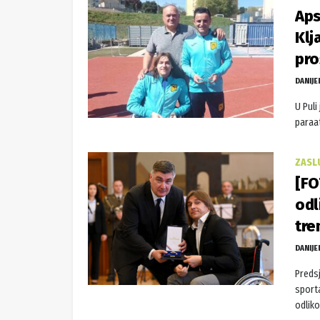
Aps
Klj
pro
DANIJE
U Puli
paraat
ZASL
[FO
odl
tre
DANIJE
Predsj
sport
odliko