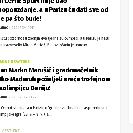
i Černi: Sport mi je dao
opouzdanje, a u Parizu ću dati sve od
e pa što bude!
VARAC
09.08.2024. 10:11
ištu pozornosti zadnjih dva tjedna su olimpijci, a u Parizu je našu
ju razveselio Miran Maričić, Bjelovarčanin je upucao ...
I ADUT HRVATSKE
an Marko Marušić i gradonačelnik
tko Mađeruh poželjeli sreću trofejnom
aolimpijcu Deniju!
VARAC
02.08.2024. 20:24
Olimpijskih igara u Parizu, u 'gradu svjetlosti' na rasporedu su i
impijske igre (28. 8 – 8. 9.), a ...
, ČESTITKE