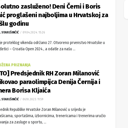
olutno zasluženo! Deni Černi i Boris
aić proglašeni najboljima u Hrvatskoj za
šlu godinu
L STAREŠINČIĆ
09.04.2024. 15:26
 je proteklog vikenda održano 27. Otvoreno prvenstvo Hrvatske u
letici – Croatia Open 2024., a odatle za našu ...
UŽENA PRIZNANJA
TO] Predsjednik RH Zoran Milanović
ikovao paraolimpijca Denija Černija i
nera Borisa Kljaića
L STAREŠINČIĆ
06.10.2023. 11:59
ednik Republike Hrvatske Zoran Milanović u srijedu je
ašicama, sportašima, izbornicima, trenericama i trenerima uručio
vanja za zasluge u sportu, ...