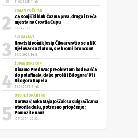
21.02.2025. 11:48
SJAJAN POČETAK
Za Konjički klub Čazma prva, druga i treća
mjesta na Croatia Cupu
03.04.2025. 15:31
SVAKA ČAST
Hrvatski vojnik Josip Čikvar vratio se u NK
Bjelovar sa zlatom, srebrom i broncom!
20.10.2023. 14:18
ŽUPANIJSKI KUP
Dinamo Predavac preokretom kod Garića
do polufinala, dalje prošli i Bilogora ’91 i
Bilogora Kapela
23.04.2025. 21:48
OVO JE ŠOKANTNO
Daruvarčanka Maja Joščak sa suigračicama
otvorila dušu, potresno priopćenje:
Pomozite nam!
12.11.2024. 22:22