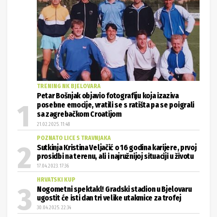
TRENING NK BJELOVARA
Petar Bošnjak objavio fotografiju koja izaziva
posebne emocije, vratili se s ratišta pa se poigrali
sa zagrebačkom Croatijom
21.02.2025. 11:48
POZNATO LICE S TRAVNJAKA
Sutkinja Kristina Veljačić o 16 godina karijere, prvoj
prosidbi na terenu, ali i najružnijoj situaciji u životu
17.04.2023. 17:36
HRVATSKI KUP
Nogometni spektakl! Gradski stadion u Bjelovaru
ugostit će isti dan tri velike utakmice za trofej
30.04.2025. 22:34