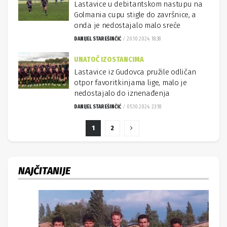
Lastavice u debitantskom nastupu na
Golmania cupu stigle do završnice, a
onda je nedostajalo malo sreće
DANIJEL STAREŠINČIĆ
20.10.2024. 18:38
UNATOČ IZOSTANCIMA
Lastavice iz Gudovca pružile odličan
otpor favoritkinjama lige, malo je
nedostajalo do iznenađenja
DANIJEL STAREŠINČIĆ
05.10.2024. 23:18
1
2
NAJČITANIJE