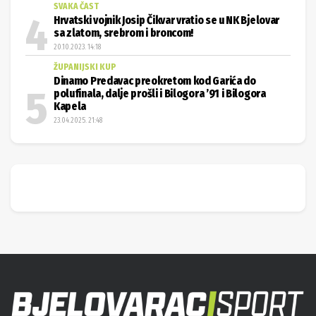
SVAKA ČAST
Hrvatski vojnik Josip Čikvar vratio se u NK Bjelovar
sa zlatom, srebrom i broncom!
20.10.2023. 14:18
ŽUPANIJSKI KUP
Dinamo Predavac preokretom kod Garića do
polufinala, dalje prošli i Bilogora ’91 i Bilogora
Kapela
23.04.2025. 21:48