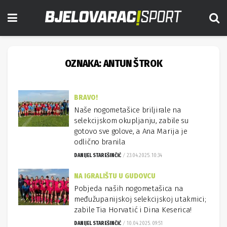
OZNAKA:
ANTUN ŠTROK
BRAVO!
Naše nogometašice briljirale na
selekcijskom okupljanju, zabile su
gotovo sve golove, a Ana Marija je
odlično branila
DANIJEL STAREŠINČIĆ
23.04.2025. 10:34
NA IGRALIŠTU U GUDOVCU
Pobjeda naših nogometašica na
međužupanijskoj selekcijskoj utakmici;
zabile Tia Horvatić i Dina Keserica!
DANIJEL STAREŠINČIĆ
10.04.2025. 09:51