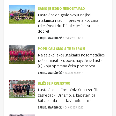
SAMO JE JEDNO NEDOSTAJALO
Lastavice odigrale svoju najbolju
utakmicu ikad, impresivna količina
trke, čvrsti dueli i akcije: Sve su bile
dobre!
DANIJEL STAREŠINČIĆ
05.04.2025. 17:10
POPRIČALI SMO S TRENEROM
Na selekcijskoj utakmici nogometašice
iz šest naših klubova, najviše iz Laste
(G) koja spremno čeka prvenstvo!
DANIJEL STAREŠINČIĆ
27.03.2025. 09:47
BLIŽI SE PRVENSTVO
Lastavice na Coca Cola Cupu srušile
zagrebački Dinamo, a kapetanica
Mihaela danas slavi rođendan!
DANIJEL STAREŠINČIĆ
04.03.2025. 10:30