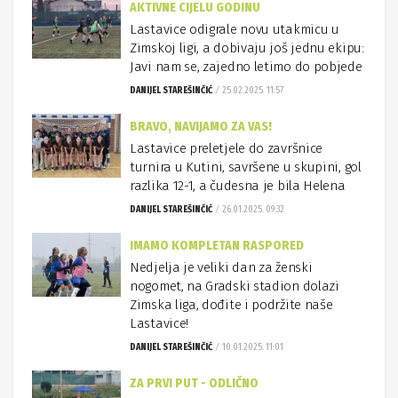
AKTIVNE CIJELU GODINU
Lastavice odigrale novu utakmicu u
Zimskoj ligi, a dobivaju još jednu ekipu:
Javi nam se, zajedno letimo do pobjede
DANIJEL STAREŠINČIĆ
25.02.2025. 11:57
BRAVO, NAVIJAMO ZA VAS!
Lastavice preletjele do završnice
turnira u Kutini, savršene u skupini, gol
razlika 12-1, a čudesna je bila Helena
DANIJEL STAREŠINČIĆ
26.01.2025. 09:32
IMAMO KOMPLETAN RASPORED
Nedjelja je veliki dan za ženski
nogomet, na Gradski stadion dolazi
Zimska liga, dođite i podržite naše
Lastavice!
DANIJEL STAREŠINČIĆ
10.01.2025. 11:01
ZA PRVI PUT - ODLIČNO