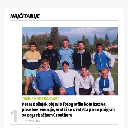
NAJČITANIJE
TRENING NK BJELOVARA
Petar Bošnjak objavio fotografiju koja izaziva
posebne emocije, vratili se s ratišta pa se poigrali
sa zagrebačkom Croatijom
21.02.2025. 11:48