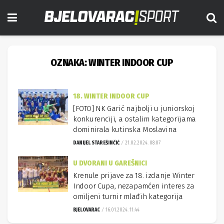
OZNAKA:
WINTER INDOOR CUP
18. WINTER INDOOR CUP
[FOTO] NK Garić najbolji u juniorskoj
konkurenciji, a ostalim kategorijama
dominirala kutinska Moslavina
DANIJEL STAREŠINČIĆ
21.02.2024. 08:07
U DVORANI U GAREŠNICI
Krenule prijave za 18. izdanje Winter
Indoor Cupa, nezapamćen interes za
omiljeni turnir mlađih kategorija
BJELOVARAC
16.01.2024. 11:44