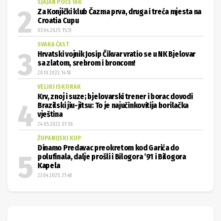
SJAJAN POČETAK
Za Konjički klub Čazma prva, druga i treća mjesta na
Croatia Cupu
03.04.2025. 15:31
SVAKA ČAST
Hrvatski vojnik Josip Čikvar vratio se u NK Bjelovar
sa zlatom, srebrom i broncom!
20.10.2023. 14:18
VELIKI ISKORAK
Krv, znoj i suze; bjelovarski trener i borac dovodi
Brazilski jiu-jitsu: To je najučinkovitija borilačka
vještina
24.05.2023. 01:56
ŽUPANIJSKI KUP
Dinamo Predavac preokretom kod Garića do
polufinala, dalje prošli i Bilogora ’91 i Bilogora
Kapela
23.04.2025. 21:48