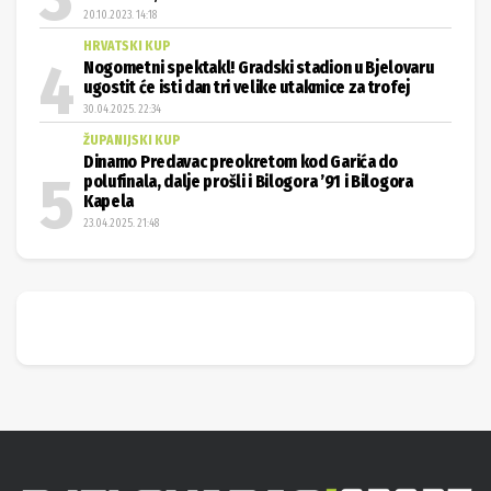
20.10.2023. 14:18
HRVATSKI KUP
Nogometni spektakl! Gradski stadion u Bjelovaru
ugostit će isti dan tri velike utakmice za trofej
30.04.2025. 22:34
ŽUPANIJSKI KUP
Dinamo Predavac preokretom kod Garića do
polufinala, dalje prošli i Bilogora ’91 i Bilogora
Kapela
23.04.2025. 21:48