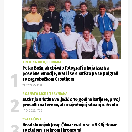
TRENING NK BJELOVARA
Petar Bošnjak objavio fotografiju koja izaziva
posebne emocije, vratili se s ratišta pa se poigrali
sa zagrebačkom Croatijom
21.02.2025. 11:48
POZNATO LICE S TRAVNJAKA
Sutkinja Kristina Veljačić o 16 godina karijere, prvoj
prosidbi na terenu, ali i najružnijoj situaciji u životu
17.04.2023. 17:36
SVAKA ČAST
Hrvatski vojnik Josip Čikvar vratio se u NK Bjelovar
sa zlatom, srebrom i broncom!