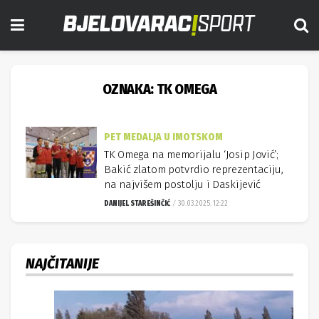
OZNAKA:
TK OMEGA
PET MEDALJA U IMOTSKOM
TK Omega na memorijalu ‘Josip Jović’;
Bakić zlatom potvrdio reprezentaciju,
na najvišem postolju i Daskijević
DANIJEL STAREŠINČIĆ
30.03.2025. 12:22
NAJČITANIJE