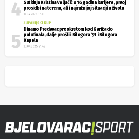
Sutkinja Kristina Veljačić o 16 godina karijere, prvoj
prosidbi na terenu, ali i najružnijoj situaciji u životu
17.04.2023. 17:36
ŽUPANIJSKI KUP
Dinamo Predavac preokretom kod Garića do
polufinala, dalje prošli i Bilogora ’91 i Bilogora
Kapela
23.04.2025. 21:48