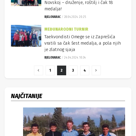
Novskoj – druženje, roštilj i čak 18
medalja!
BJELOVARAC
28.04.2024. 20:25
MEĐUNARODNI TURNIR
Taekvondisti Omege se iz Zaprešića
vratili sa čak šest medalja, a pola njih
je zlatnog sjaja
BJELOVARAC
24.04.2024. 10:34
1
2
3
4
NAJČITANIJE