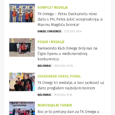
KOMPLET MEDALJA
TK Omega – Petru Daskijeviću novo
zlato s PH, Petra Jukić viceprvakinja, a
Marinu Magdiću bronca!
DANIJEL STAREŠINČIĆ
21.10.2024. 09:14
PEHAR I MEDALJE
Taekwondo klub Omega briljirao na
Čigra Openu u međunarodnoj
konkurenciji
BJELOVARAC
06.10.2024. 07:06
SUSEDGRAD SOKOL POKAL
TK Omegi tri medalje, a Ivor Janković uz
zlato proglašen najboljim borcem
BJELOVARAC
19.05.2024. 12:56
MEMORIJALNI TURNIR
Bio je to prelijep dan za TK Omega u