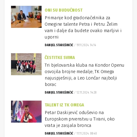
ONI SU BUDUĆNOST
Primanje kod gradonačelnika za
Omegine talente Petra i Petru: Želim
vam i dalje da budete ovako marljivi i
uporni
DANIJEL STAREŠINČIĆ
19.11.2024. 14:14
ČESTITKE SVIMA
Tri bjelovarska kluba na Kondor Openu
osvojila brojne medalje; TK Omega
najuspješniji, a Leo Lončar najbolji
borac
DANIJEL STAREŠINČIĆ
12.11.2024. 14:28
TALENT IZ TK OMEGA
Petar Daskijević oduševio na
Europskom prvenstvu u Tirani, oko
vrata je zasjala bronca
DANIJEL STAREŠINČIĆ
11.11.2024. 08:40