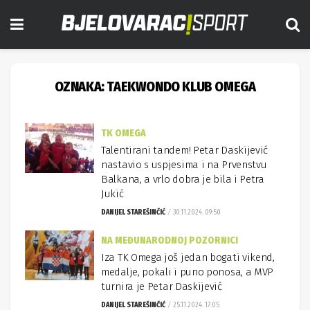
OZNAKA:
TAEKWONDO KLUB OMEGA
TK OMEGA
Talentirani tandem! Petar Daskijević
nastavio s uspjesima i na Prvenstvu
Balkana, a vrlo dobra je bila i Petra
Jukić
DANIJEL STAREŠINČIĆ
30.11.2024. 09:50
NA MEĐUNARODNOJ POZORNICI
Iza TK Omega još jedan bogati vikend,
medalje, pokali i puno ponosa, a MVP
turnira je Petar Daskijević
DANIJEL STAREŠINČIĆ
25.11.2024. 17:05