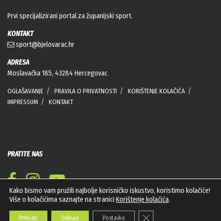
Prvi specijalizirani portal za županijski sport.
KONTAKT
sport@bjelovarac.hr
ADRESA
Moslavačka 185, 43284 Hercegovac
OGLAŠAVANJE
PRAVILA O PRIVATNOSTI
KORIŠTENJE KOLAČIĆA
IMPRESSUM
KONTAKT
PRATITE NAS
Kako bismo vam pružili najbolje korisničko iskustvo, koristimo kolačiće!
Više o kolačićima saznajte na stranici
Korištenje kolačića
.
Close GDPR Cookie Banner
Prihvati
Odbaci
Postavke