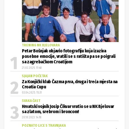
TRENING NK BJELOVARA
Petar Bošnjak objavio fotografiju koja izaziva
posebne emocije, vratili se s ratišta pa se poigrali
sa zagrebačkom Croatijom
21.02.2025. 11:48
SJAJAN POČETAK
Za Konjički klub Čazma prva, druga i treća mjesta na
Croatia Cupu
03.04.2025. 15:31
SVAKA ČAST
Hrvatski vojnik Josip Čikvar vratio se u NK Bjelovar
sa zlatom, srebrom i broncom!
20.10.2023. 14:18
POZNATO LICE S TRAVNJAKA