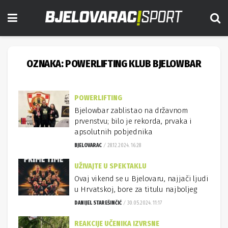
OZNAKA:
POWERLIFTING KLUB BJELOWBAR
POWERLIFTING
Bjelowbar zablistao na državnom
prvenstvu; bilo je rekorda, prvaka i
apsolutnih pobjednika
BJELOVARAC
28.12.2024. 16:28
UŽIVAJTE U SPEKTAKLU
Ovaj vikend se u Bjelovaru, najjači ljudi
u Hrvatskoj, bore za titulu najboljeg
DANIJEL STAREŠINČIĆ
30.05.2024. 11:17
REAKCIJE UČENIKA IZVRSNE