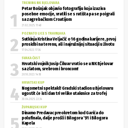
TRENING NK BJELOVARA
Petar Bošnjak objavio fotografiju koja izaziva
posebne emocije, vratili se s ratišta pa se poigrali
sa zagrebačkom Croatijom
21.02.2025. 11:48
POZNATO LICE S TRAVNJAKA
Sutkinja Kristina Veljačić o 16 godina karijere, prvoj
prosidbi na terenu, ali i najružnijoj situaciji u životu
17.04.2023. 17:36
SVAKA ČAST
Hrvatski vojnik Josip Čikvar vratio se u NK Bjelovar
sa zlatom, srebrom i broncom!
20.10.2023. 14:18
HRVATSKI KUP
Nogometni spektakl! Gradski stadion u Bjelovaru
ugostit će isti dan tri velike utakmice za trofej
30.04.2025. 22:34
ŽUPANIJSKI KUP
Dinamo Predavac preokretom kod Garića do
polufinala, dalje prošli i Bilogora ’91 i Bilogora
Kapela