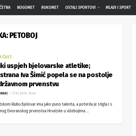
ČETNA
NOGOMET
RUKOMET
OSTALI SPORTOVI
MLADI I SPORT
KA:
PETOBOJ
A ČAST
iki uspjeh bjelovarske atletike;
strana Iva Šimić popela se na postolje
državnom prvenstvu
VARAC
27.02.2024. 10:44
tskom klubu Bjelovar ima jako puno talenta, a potvrda je stigla i s
nog Dvoranskog prvenstva Hrvatske u višebojima ...