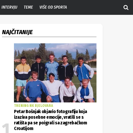
INTERVJU
TEME
VIŠE OD SPORTA
NAJČITANIJE
TRENING NK BJELOVARA
Petar Bošnjak objavio fotografiju koja
izaziva posebne emocije, vratili se s
ratišta pa se poigrali sa zagrebačkom
Croatijom