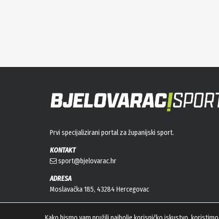
Prvi specijalizirani portal za županijski sport.
KONTAKT
sport@bjelovarac.hr
ADRESA
Moslavačka 185, 43284 Hercegovac
Kako bismo vam pružili najbolje korisničko iskustvo, koristimo 