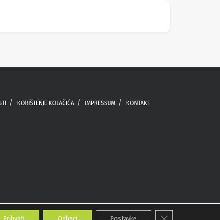
STI
KORIŠTENJE KOLAČIĆA
IMPRESSUM
KONTAKT
Close GDPR Cookie 
Prihvati
Odbaci
Postavke