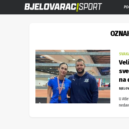
PO
OZNA
SVAK
Vel
sve
na 
BJELO
U Atle
nedav