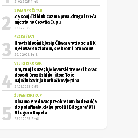
21.02.2025. 11:48
SJAJAN POČETAK
Za Konjički klub Čazma prva, druga i treća
mjesta na Croatia Cupu
03.04.2025. 15:31
SVAKA ČAST
Hrvatski vojnik Josip Čikvar vratio se u NK
Bjelovar sa zlatom, srebrom i broncom!
20.10.2023. 14:18
VELIKI ISKORAK
Krv, znoj i suze; bjelovarski trener i borac
dovodi Brazilski jiu-jitsu: To je
najučinkovitija borilačka vještina
24.05.2023. 01:56
ŽUPANIJSKI KUP
Dinamo Predavac preokretom kod Garića
do polufinala, dalje prošli i Bilogora ’91 i
Bilogora Kapela
23.04.2025. 21:48