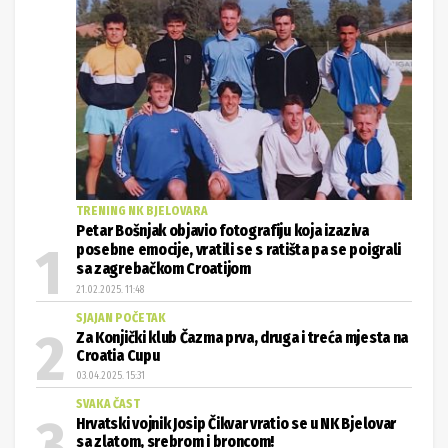
TRENING NK BJELOVARA
Petar Bošnjak objavio fotografiju koja izaziva
posebne emocije, vratili se s ratišta pa se poigrali
sa zagrebačkom Croatijom
21.02.2025. 11:48
SJAJAN POČETAK
Za Konjički klub Čazma prva, druga i treća mjesta na
Croatia Cupu
03.04.2025. 15:31
SVAKA ČAST
Hrvatski vojnik Josip Čikvar vratio se u NK Bjelovar
sa zlatom, srebrom i broncom!