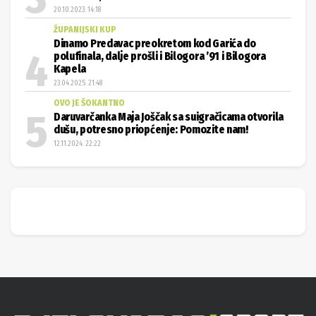
20.10.2023. 14:18
ŽUPANIJSKI KUP
Dinamo Predavac preokretom kod Garića do
polufinala, dalje prošli i Bilogora ’91 i Bilogora
Kapela
23.04.2025. 21:48
OVO JE ŠOKANTNO
Daruvarčanka Maja Joščak sa suigračicama otvorila
dušu, potresno priopćenje: Pomozite nam!
12.11.2024. 22:22