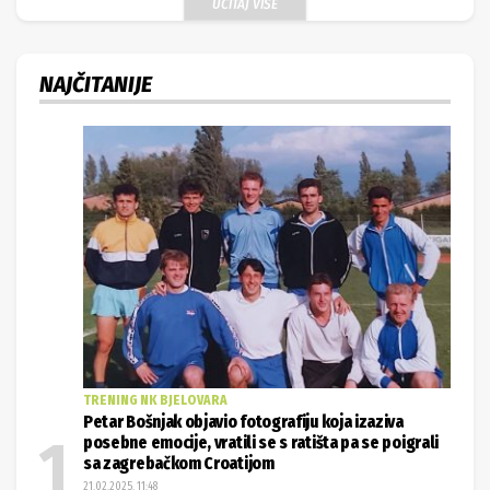
UČITAJ VIŠE
NAJČITANIJE
TRENING NK BJELOVARA
Petar Bošnjak objavio fotografiju koja izaziva
posebne emocije, vratili se s ratišta pa se poigrali
sa zagrebačkom Croatijom
21.02.2025. 11:48