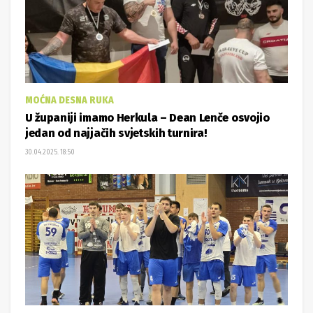
MOĆNA DESNA RUKA
U županiji imamo Herkula – Dean Lenče osvojio
jedan od najjačih svjetskih turnira!
30.04.2025. 18:50