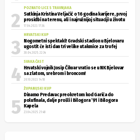
POZNATO LICE S TRAVNJAKA
Sutkinja Kristina Veljačić o 16 godina karijere, prvoj
prosidbi na terenu, ali i najružnijoj situaciji u životu
17.04.2023. 17:36
HRVATSKI KUP
Nogometni spektakl! Gradski stadion u Bjelovaru
ugostit će isti dan tri velike utakmice za trofej
30.04.2025. 22:34
SVAKA ČAST
Hrvatski vojnik Josip Čikvar vratio se u NK Bjelovar
sa zlatom, srebrom i broncom!
20.10.2023. 14:18
ŽUPANIJSKI KUP
Dinamo Predavac preokretom kod Garića do
polufinala, dalje prošli i Bilogora ’91 i Bilogora
Kapela
23.04.2025. 21:48