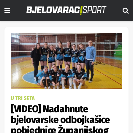
U TRI SETA
[VIDEO] Nadahnute
bjelovarske odbojkašice
pobjednice Županijskog