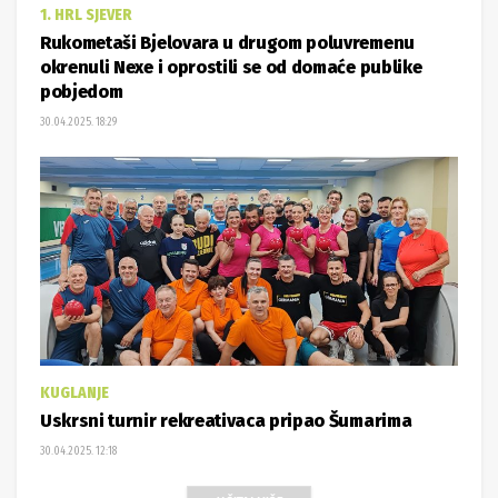
1. HRL SJEVER
Rukometaši Bjelovara u drugom poluvremenu
okrenuli Nexe i oprostili se od domaće publike
pobjedom
30.04.2025. 18:29
KUGLANJE
Uskrsni turnir rekreativaca pripao Šumarima
30.04.2025. 12:18