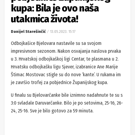
kupa: Bila je ovo naša
utakmica života!
Danijel Starešinčić
13.05.2023. 15:17
Odbojkašice Bjelovara nastavile su sa svojom
impresivnom sezonom. Nakon osvajanja naslova prvaka
u 3. Hrvatskoj odbojkaškoj ligi Centar, te plasmana u 2.
Hrvatsku odbojkašku ligu Sjever, izabranice Ane Marije
Štimac Mostovac stigle su do nove ‘kante’. U rukama im
je završio trofej za pobjednice Županijskog kupa.
U finalu su Bjelovarčanke bile iznimno nadahnute te su s
3:0 svladale Daruvarčanke. Bilo je po setovima, 25-16, 26-
24, 25-16. Sve je bilo gotovo za 59 minuta.