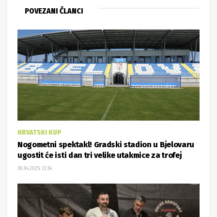
POVEZANI ČLANCI
HRVATSKI KUP
Nogometni spektakl! Gradski stadion u Bjelovaru
ugostit će isti dan tri velike utakmice za trofej
30.04.2025. 22:34