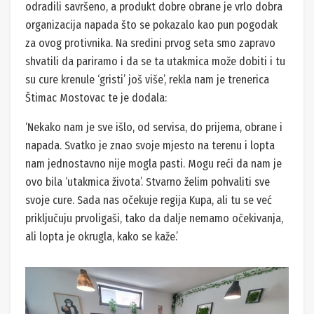
odradili savršeno, a produkt dobre obrane je vrlo dobra
organizacija napada što se pokazalo kao pun pogodak
za ovog protivnika. Na sredini prvog seta smo zapravo
shvatili da pariramo i da se ta utakmica može dobiti i tu
su cure krenule ‘gristi’ još više’, rekla nam je trenerica
Štimac Mostovac te je dodala:
‘Nekako nam je sve išlo, od servisa, do prijema, obrane i
napada. Svatko je znao svoje mjesto na terenu i lopta
nam jednostavno nije mogla pasti. Mogu reći da nam je
ovo bila ‘utakmica života’. Stvarno želim pohvaliti sve
svoje cure. Sada nas očekuje regija Kupa, ali tu se već
priključuju prvoligaši, tako da dalje nemamo očekivanja,
ali lopta je okrugla, kako se kaže.’