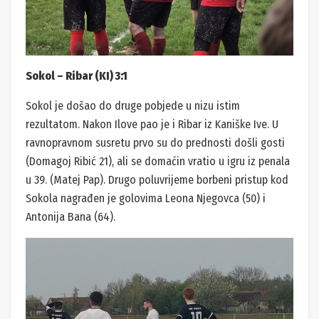
Sokol – Ribar (KI) 3:1
Sokol je došao do druge pobjede u nizu istim
rezultatom. Nakon Ilove pao je i Ribar iz Kaniške Ive. U
ravnopravnom susretu prvo su do prednosti došli gosti
(Domagoj Ribić 21), ali se domaćin vratio u igru iz penala
u 39. (Matej Pap). Drugo poluvrijeme borbeni pristup kod
Sokola nagrađen je golovima Leona Njegovca (50) i
Antonija Bana (64).