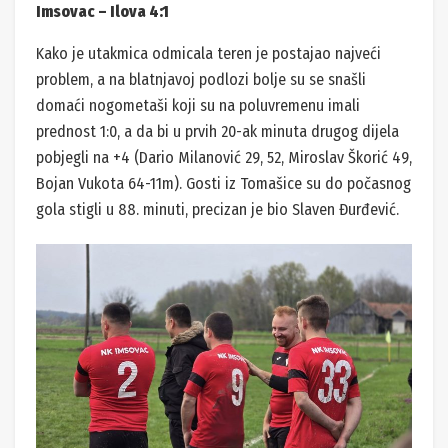
Imsovac – Ilova 4:1
Kako je utakmica odmicala teren je postajao najveći
problem, a na blatnjavoj podlozi bolje su se snašli
domaći nogometaši koji su na poluvremenu imali
prednost 1:0, a da bi u prvih 20-ak minuta drugog dijela
pobjegli na +4 (Dario Milanović 29, 52, Miroslav Škorić 49,
Bojan Vukota 64-11m). Gosti iz Tomašice su do počasnog
gola stigli u 88. minuti, precizan je bio Slaven Đurđević.