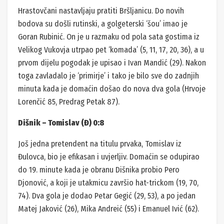
Hrastovčani nastavljaju pratiti Bršljanicu. Do novih
bodova su došli rutinski, a golgeterski ‘šou’ imao je
Goran Rubinić. On je u razmaku od pola sata gostima iz
Velikog Vukovja utrpao pet ‘komada’ (5, 11, 17, 20, 36), a u
prvom dijelu pogodak je upisao i Ivan Mandić (29). Nakon
toga zavladalo je ‘primirje’ i tako je bilo sve do zadnjih
minuta kada je domaćin došao do nova dva gola (Hrvoje
Lorenčić 85, Predrag Petak 87).
Dišnik – Tomislav (Đ) 0:8
Još jedna pretendent na titulu prvaka, Tomislav iz
Đulovca, bio je efikasan i uvjerljiv. Domaćin se odupirao
do 19. minute kada je obranu Dišnika probio Pero
Djonović, a koji je utakmicu završio hat-trickom (19, 70,
74). Dva gola je dodao Petar Gegić (29, 53), a po jedan
Matej Jaković (26), Mika Andreić (55) i Emanuel Ivić (62).