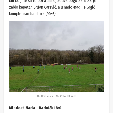
bili bolji te su to potvrdili s još dva pogotka, u 83. je
zabio kapetan Srđan Carević, a u nadoknadi je Grgić
kompletirao hat-trick (90+3).
NK Bršljanica – NK Polet Uljanik
Mladost-Nada – Radnički 8:0