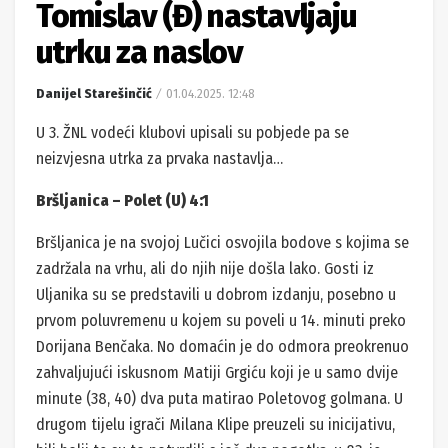
Tomislav (Đ) nastavljaju
utrku za naslov
Danijel Starešinčić
01.04.2025. 12:48
U 3. ŽNL vodeći klubovi upisali su pobjede pa se
neizvjesna utrka za prvaka nastavlja…
Bršljanica – Polet (U) 4:1
Bršljanica je na svojoj Lučici osvojila bodove s kojima se
zadržala na vrhu, ali do njih nije došla lako. Gosti iz
Uljanika su se predstavili u dobrom izdanju, posebno u
prvom poluvremenu u kojem su poveli u 14. minuti preko
Dorijana Benčaka. No domaćin je do odmora preokrenuo
zahvaljujući iskusnom Matiji Grgiću koji je u samo dvije
minute (38, 40) dva puta matirao Poletovog golmana. U
drugom tijelu igrači Milana Klipe preuzeli su inicijativu,