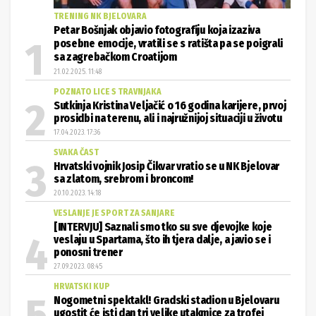
TRENING NK BJELOVARA
Petar Bošnjak objavio fotografiju koja izaziva
posebne emocije, vratili se s ratišta pa se poigrali
sa zagrebačkom Croatijom
21.02.2025. 11:48
POZNATO LICE S TRAVNJAKA
Sutkinja Kristina Veljačić o 16 godina karijere, prvoj
prosidbi na terenu, ali i najružnijoj situaciji u životu
17.04.2023. 17:36
SVAKA ČAST
Hrvatski vojnik Josip Čikvar vratio se u NK Bjelovar
sa zlatom, srebrom i broncom!
20.10.2023. 14:18
VESLANJE JE SPORT ZA SANJARE
[INTERVJU] Saznali smo tko su sve djevojke koje
veslaju u Spartama, što ih tjera dalje, a javio se i
ponosni trener
27.09.2023. 08:45
HRVATSKI KUP
Nogometni spektakl! Gradski stadion u Bjelovaru
ugostit će isti dan tri velike utakmice za trofej