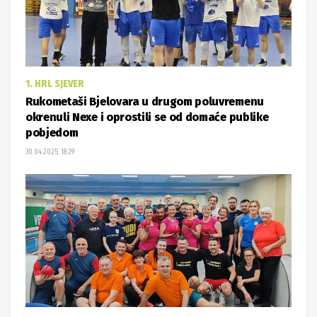
1. HRL SJEVER
Rukometaši Bjelovara u drugom poluvremenu
okrenuli Nexe i oprostili se od domaće publike
pobjedom
30.04.2025. 18:29