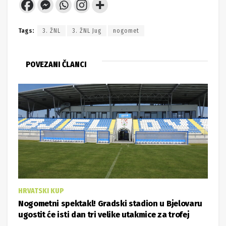
Tags:
3. ŽNL
3. ŽNL Jug
nogomet
POVEZANI ČLANCI
HRVATSKI KUP
Nogometni spektakl! Gradski stadion u Bjelovaru
ugostit će isti dan tri velike utakmice za trofej