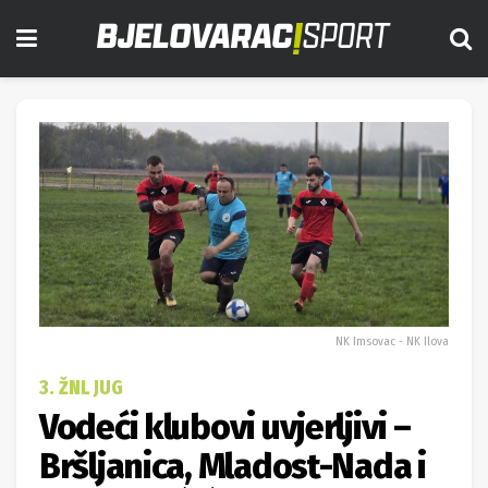
NK Imsovac - NK Ilova
3. ŽNL JUG
Vodeći klubovi uvjerljivi –
Bršljanica, Mladost-Nada i