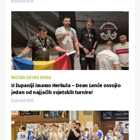
30.04.2025. 22:34
MOĆNA DESNA RUKA
U županiji imamo Herkula – Dean Lenče osvojio
jedan od najjačih svjetskih turnira!
30.04.2025. 18:50